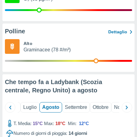
ioni
" o
tra
sui cookie
o sito
Polline
Dettaglio
nostri
Alto
Graminacee (78 #/m³)
mo il
te
ento dei
re
Che tempo fa a Ladybank (Scozia
ioni su
vo e/o
centrale, Regno Unito) a
agosto
i,
 dati
er la
Giugno
Luglio
Agosto
Settembre
Ottobre
Novembre
 della
à, creare
r la
T. Media:
15°C
Max:
18°C
Min:
12°C
à
Numero di giorni di pioggia:
14
giorni
izzata,