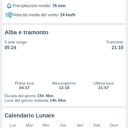
 profili
Precipitazioni medie:
76 mm
lezione
cità
Velocità media del vento:
14 km/h
izzata,
fili per
Alba e tramonto
izzazione
nuti,
Il sole sorge
Tramonto
 profili
05:24
21:10
lezione
uti
zzati,
 le
ni degli
 misurare
Prima luce
Mezzogiorno
Ultima luce
zioni dei
04:37
13:18
21:57
,
ere il
Durata del giorno
15h 46m
Luce del giorno restante
14h 56m
so
he o la
Calendario Lunare
ione di
enienti
Lun
Mar
Mer
Gio
Ven
Sab
Dom
diverse,