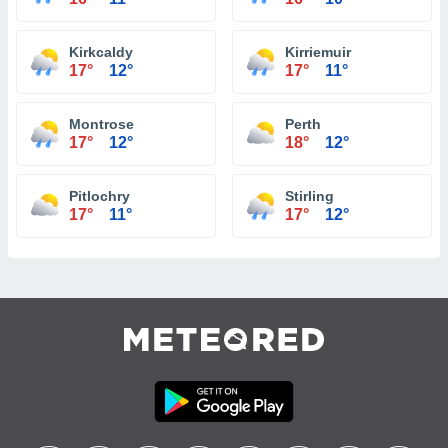
Kirkcaldy
Kirriemuir
17°
12°
17°
11°
Montrose
Perth
17°
12°
18°
12°
Pitlochry
Stirling
17°
11°
17°
12°