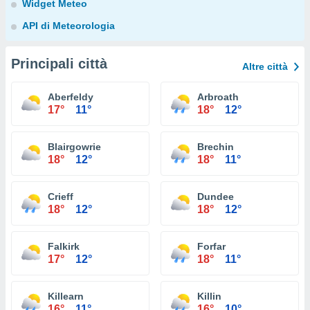
Widget Meteo
API di Meteorologia
Principali città
Altre città
Aberfeldy
Arbroath
17°
11°
18°
12°
Blairgowrie
Brechin
18°
12°
18°
11°
Crieff
Dundee
18°
12°
18°
12°
Falkirk
Forfar
17°
12°
18°
11°
Killearn
Killin
16°
11°
16°
10°