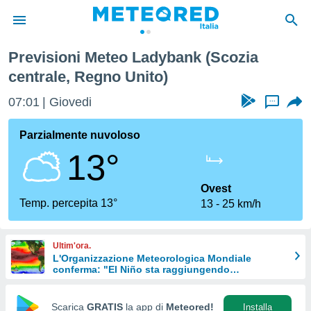
Previsioni Meteo Ladybank (Scozia
tiva
centrale, Regno Unito)
rivacy
ti di
07:01
Giovedi
...
net
net)
Parzialmente nuvoloso
i
 da
13°
nisti per
 che le
Ovest
ioni
Temp. percepita 13°
iano di
13
25 km/h
È
 a
Ultim'ora.
ito Web
L'Organizzazione Meteorologica Mondiale
do le
conferma: "El Niño sta raggiungendo
un'intensità mai vista da diversi anni"
opzioni:
Scarica
GRATIS
la app di
Meteored!
Installa
 i