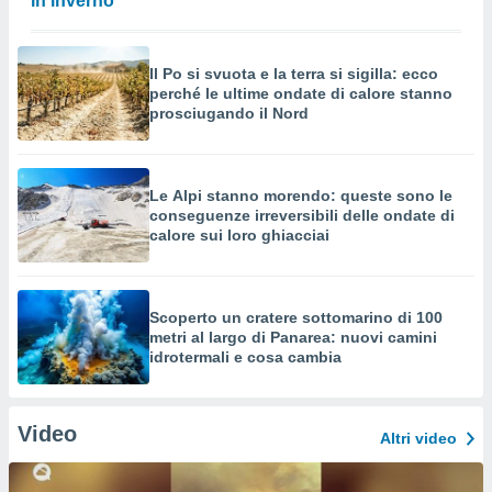
in inverno
Il Po si svuota e la terra si sigilla: ecco
perché le ultime ondate di calore stanno
prosciugando il Nord
Le Alpi stanno morendo: queste sono le
conseguenze irreversibili delle ondate di
calore sui loro ghiacciai
Scoperto un cratere sottomarino di 100
metri al largo di Panarea: nuovi camini
idrotermali e cosa cambia
Video
Altri video