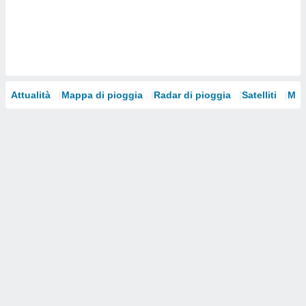
i nostri
artner
Attualità
Mappa di pioggia
Radar di pioggia
Satelliti
Mod