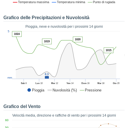
Temperatura massima
Temperatura minima
Punto di rugiada
ie e
edi
tamente
Grafico delle Precipitazioni e Nuvolosità
blicità
Pioggia, neve e nuvolosità per i prossimi 14 giorni
tale
1
5
lizzata,
1024
ACCETTA
 sulle
1020
E
1019
azioni
CONTINUA
 tramite
1015
5
ie o
e simili,
IMPOSTAZIONI
ente di
iare la
0.3
tività per
mm
uare a
Sab
8
Lun
10
Mer
12
Ven
14
Dom
16
Mar
18
Gio
20
contenuti
Pioggia
Nuvolosità (%)
Pressione
levati
ard di
à senza
Grafico del Vento
costo.
Velocità media, direzione e raffiche di vento per i prossimi 14 giorni
clic sul
60
 "Accetta
50