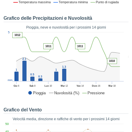
Temperatura massima
Temperatura minima
Punto di rugiada
ie e
edi
tamente
Grafico delle Precipitazioni e Nuvolosità
blicità
Pioggia, neve e nuvolosità per i prossimi 14 giorni
tale
1
5
lizzata,
1012
ACCETTA
 sulle
E
azioni
1011
1011
CONTINUA
 tramite
5
ie o
2.1
1010
e simili,
IMPOSTAZIONI
1.3
ente di
1
1
iare la
0.5
0.3
tività per
mm
uare a
Gio
6
Sab
8
Lun
10
Mer
12
Ven
14
Dom
16
Mar
18
contenuti
Pioggia
Nuvolosità (%)
Pressione
levati
ard di
à senza
Grafico del Vento
costo.
Velocità media, direzione e raffiche di vento per i prossimi 14 giorni
clic sul
50
 "Accetta
40