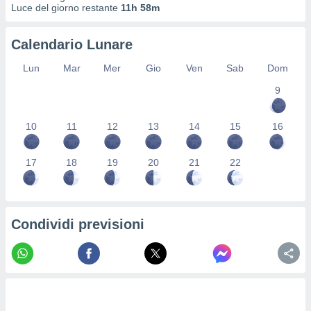
Luce del giorno restante
11h 58m
ioni
" o
tra
sui cookie
Calendario Lunare
o sito
Lun
Mar
Mer
Gio
Ven
Sab
Dom
nostri
9
mo il
10
11
12
13
14
15
16
te
ento dei
17
18
19
20
21
22
re
ioni su
vo e/o
i,
Condividi previsioni
 dati
er la
 della
à, creare
r la
à
izzata,