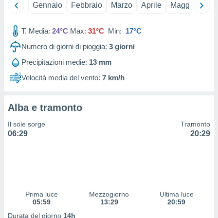
 e
Gennaio
Febbraio
Marzo
Aprile
Maggio
Giu
ati
 quali la
a su
T. Media:
24°C
Max:
31°C
Min:
17°C
ito web,
Numero di giorni di pioggia:
3
giorni
IP e
tori di
Precipitazioni medie:
13 mm
Alcuni
Velocità media del vento:
7 km/h
ro
 tuoi dati
 sulla
Alba e tramonto
un
e
Il sole sorge
Tramonto
, al quale
06:29
20:29
rti. Per
puoi
il tuo
o o
l
nto dei
Prima luce
Mezzogiorno
Ultima luce
ualsiasi
05:59
13:29
20:59
 facendo
Durata del giorno
14h