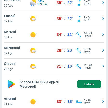
50%
a", è
5
-
32
35°
/
22°
0.3 mm
km/h
16 Ago
al sito
ettando
Lunedì
9
-
34
35°
/
22°
zione di
km/h
17 Ago
okie,
dei nostri
Martedì
10
-
42
che ci
34°
/
21°
km/h
18 Ago
no di
 e
e il
Mercoledì
9
-
36
29°
/
20°
amento
km/h
19 Ago
 Web,
i
Giovedi
11
-
40
re un
31°
/
16°
km/h
20 Ago
pecifico
arti la
à o
Scarica
GRATIS
la app di
i
Installa
Meteored!
zzati
 di esso.
sultare
Venerdì
6
-
29
33°
/
18°
km/h
21 Ago
oni nella