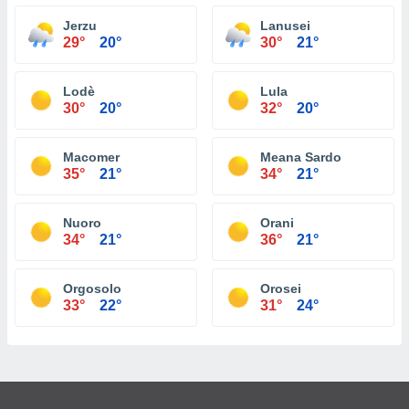
Jerzu
Lanusei
29°
20°
30°
21°
Lodè
Lula
30°
20°
32°
20°
Macomer
Meana Sardo
35°
21°
34°
21°
Nuoro
Orani
34°
21°
36°
21°
Orgosolo
Orosei
33°
22°
31°
24°