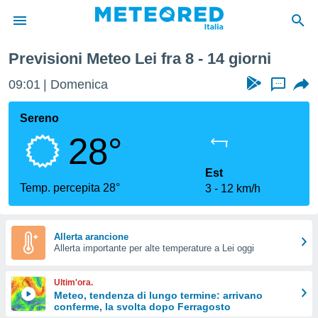
Previsioni Meteo Lei fra 8 - 14 giorni
tiva
rivacy
09:01
Domenica
...
ti di
net
Sereno
net)
28°
i
 da
nisti per
Est
 che le
Temp. percepita 28°
3
12 km/h
ioni
iano di
È
Allerta arancione
 a
Allerta importante per alte temperature a Lei oggi
ito Web
do le
Ultim'ora.
opzioni:
Meteo, tendenza di lungo termine: arrivano
conferme, la svolta dopo Ferragosto
 i