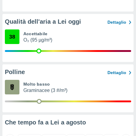
ioni
e
à non
izzata.
Qualità dell'aria a Lei oggi
Dettaglio
utare
zione dei
Accettabile
38
O₃ (95 µg/m³)
 al
ito Web
questo
ento
 il
Polline
Dettaglio
Molto basso
o
Graminacee (3 #/m³)
, noi e i
rtner
mo
tori
o
Che tempo fa a Lei a
agosto
e simili
viare,