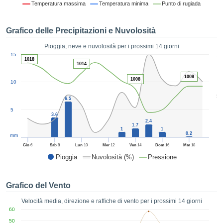
Temperatura massima
Temperatura minima
Punto di rugiada
ie e
edi
tamente
Grafico delle Precipitazioni e Nuvolosità
blicità
Pioggia, neve e nuvolosità per i prossimi 14 giorni
tale
1
15
lizzata,
1018
ACCETTA
1014
 sulle
E
1009
azioni
1008
10
CONTINUA
 tramite
5
ie o
6.5
e simili,
IMPOSTAZIONI
5
3.6
ente di
2.4
iare la
1.7
1
1
0.2
tività per
mm
uare a
Gio
6
Sab
8
Lun
10
Mer
12
Ven
14
Dom
16
Mar
18
contenuti
Pioggia
Nuvolosità (%)
Pressione
levati
ard di
à senza
Grafico del Vento
costo.
Velocità media, direzione e raffiche di vento per i prossimi 14 giorni
clic sul
60
 "Accetta
50