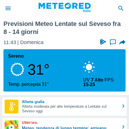
imana
Previsioni Meteo Lentate sul Seveso fra
tiva
8 - 14 giorni
rivacy
ti di
11:43
Domenica
...
net
net)
Sereno
i
 da
31°
nisti per
 che le
ioni
UV
7 Alto
FPS
Temp. percepita 31°
iano di
15-25
È
 a
Allerta gialla
ito Web
Allerta moderata per alte temperature a Lentate sul
Seveso oggi
do le
opzioni:
Ultim'ora.
Meteo, tendenza di lungo termine: arrivano
 i