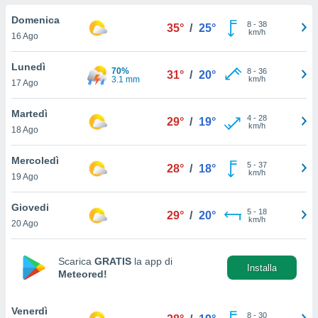
a", è
Domenica
8
-
38
35°
/
25°
al sito
km/h
16 Ago
ettando
zione di
Lunedì
70%
8
-
36
okie,
31°
/
20°
3.1 mm
km/h
17 Ago
dei nostri
che ci
no di
Martedì
4
-
28
29°
/
19°
 e
km/h
18 Ago
e il
amento
Mercoledì
5
-
37
 Web,
28°
/
18°
km/h
19 Ago
i
re un
Giovedi
pecifico
5
-
18
29°
/
20°
km/h
arti la
20 Ago
à o
i
zzati
Scarica
GRATIS
la app di
Installa
Meteored!
 di esso.
sultare
Venerdì
oni nella
8
-
30