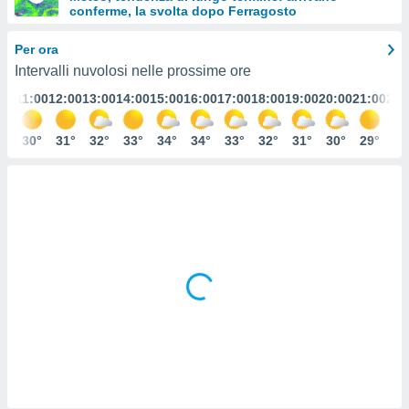
conferme, la svolta dopo Ferragosto
e
Per ora
amente
Intervalli nuvolosi nelle prossime ore
cità
:00
11:00
12:00
13:00
14:00
15:00
16:00
17:00
18:00
19:00
20:00
21:00
22:
izzata,
ACCETTA
ulle
E
9°
30°
31°
32°
33°
34°
34°
33°
32°
31°
30°
29°
28
ioni
CONTINUA
tramite
e simili,
IMPOSTAZIONI
nte di
e la
tività per
re a
ontenuti
ti
 di
senza
sto.
clic sul
 "Accetta