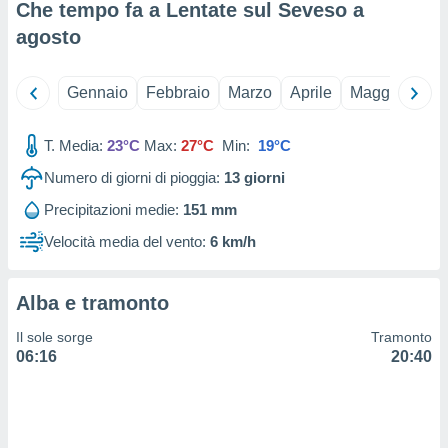
 e
Che tempo fa a Lentate sul Seveso a
ati
agosto
 quali la
a su
ito web,
Gennaio
Febbraio
Marzo
Aprile
Maggio
Giu
IP e
tori di
Alcuni
T. Media:
23°C
Max:
27°C
Min:
19°C
ro
Numero di giorni di pioggia:
13
giorni
 tuoi dati
Precipitazioni medie:
151 mm
 sulla
un
Velocità media del vento:
6 km/h
e
, al quale
rti. Per
Alba e tramonto
puoi
il tuo
Il sole sorge
Tramonto
o o
06:16
20:40
l
nto dei
ualsiasi
 facendo