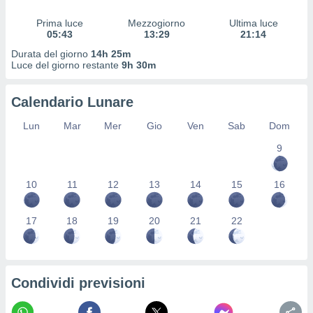
ioni
" o
tra
Prima luce
Mezzogiorno
Ultima luce
05:43
13:29
21:14
sui cookie
o sito
Durata del giorno
14h 25m
Luce del giorno restante
9h 30m
nostri
Calendario Lunare
mo il
Lun
Mar
Mer
Gio
Ven
Sab
Dom
te
ento dei
9
re
10
11
12
13
14
15
16
ioni su
vo e/o
i,
17
18
19
20
21
22
 dati
er la
 della
à, creare
r la
Condividi previsioni
à
izzata,