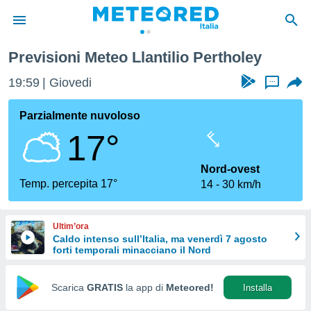
Previsioni Meteo Llantilio Pertholey
tiva
rivacy
19:59
Giovedi
...
ti di
net
Parzialmente nuvoloso
net)
17°
i
 da
nisti per
Nord-ovest
 che le
Temp. percepita 17°
14
30 km/h
ioni
iano di
È
Ultim’ora
Caldo intenso sull’Italia, ma venerdì 7 agosto
 a
forti temporali minacciano il Nord
ito Web
do le
opzioni:
Scarica
GRATIS
la app di
Meteored!
Installa
 i