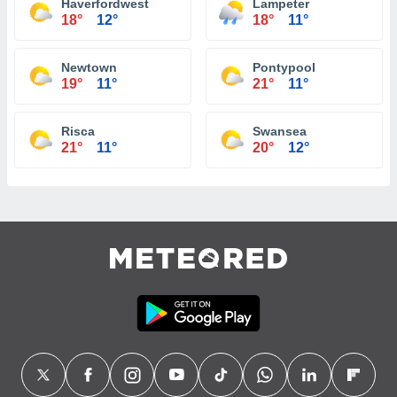
Haverfordwest
Lampeter
18°
12°
18°
11°
Newtown
Pontypool
19°
11°
21°
11°
Risca
Swansea
21°
11°
20°
12°