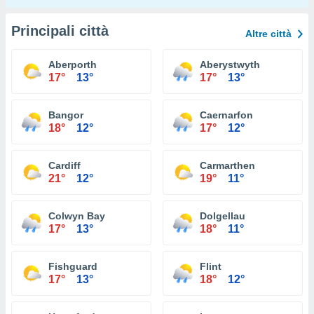
Principali città
Altre città
Aberporth
Aberystwyth
17°
13°
17°
13°
Bangor
Caernarfon
18°
12°
17°
12°
Cardiff
Carmarthen
21°
12°
19°
11°
Colwyn Bay
Dolgellau
17°
13°
18°
11°
Fishguard
Flint
17°
13°
18°
12°