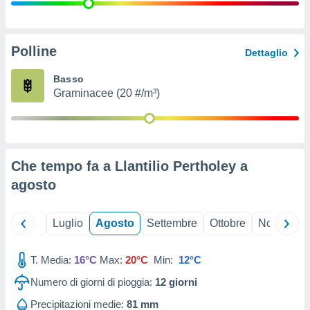
ioni
" o
tra
sui cookie
o sito
Polline
Dettaglio
Basso
nostri
Graminacee (20 #/m³)
mo il
te
ento dei
Che tempo fa a Llantilio Pertholey a
re
agosto
ioni su
vo e/o
i,
Giugno
Luglio
Agosto
Settembre
Ottobre
Novembre
 dati
er la
 della
T. Media:
16°C
Max:
20°C
Min:
12°C
à, creare
r la
Numero di giorni di pioggia:
12
giorni
à
izzata,
Precipitazioni medie:
81 mm