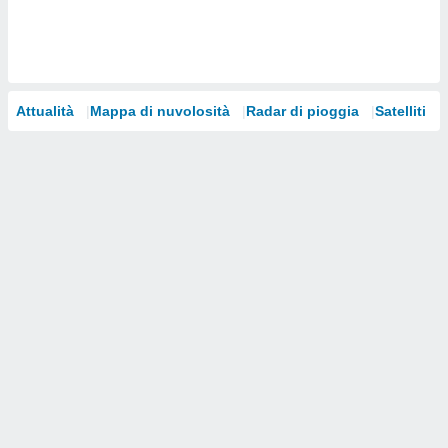
i nostri
artner
Attualità
Mappa di nuvolosità
Radar di pioggia
Satelliti