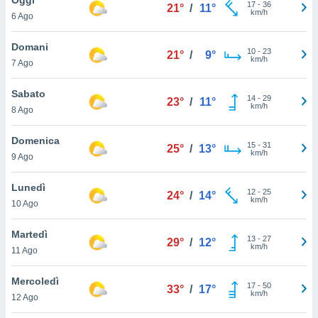
a", è
17
-
36
21°
/
11°
km/h
6 Ago
al sito
ettando
Domani
10
-
23
21°
/
9°
zione di
km/h
7 Ago
okie,
dei nostri
Sabato
14
-
29
che ci
23°
/
11°
km/h
8 Ago
no di
 e
e il
Domenica
15
-
31
25°
/
13°
amento
km/h
9 Ago
 Web,
i
Lunedì
12
-
25
re un
24°
/
14°
km/h
10 Ago
pecifico
arti la
Martedì
à o
13
-
27
29°
/
12°
km/h
i
11 Ago
zzati
 di esso.
Mercoledì
17
-
50
sultare
33°
/
17°
km/h
12 Ago
oni nella