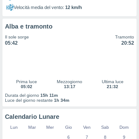
 profili
Velocità media del vento:
12 km/h
lezione
cità
izzata,
Alba e tramonto
fili per
Il sole sorge
Tramonto
izzazione
05:42
20:52
nuti,
 profili
lezione
uti
zzati,
 le
ni degli
Prima luce
Mezzogiorno
Ultima luce
 misurare
05:02
13:17
21:32
zioni dei
Durata del giorno
15h 11m
,
Luce del giorno restante
1h 34m
ere il
so
Calendario Lunare
he o la
ione di
Lun
Mar
Mer
Gio
Ven
Sab
Dom
enienti
6
7
8
9
diverse,