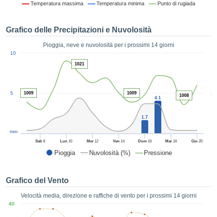
Temperatura massima
Temperatura minima
Punto di rugiada
ie e
edi
tamente
Grafico delle Precipitazioni e Nuvolosità
blicità
Pioggia, neve e nuvolosità per i prossimi 14 giorni
tale
1
10
lizzata,
ACCETTA
1021
 sulle
E
azioni
CONTINUA
 tramite
5
5
1009
1009
ie o
1008
4.1
e simili,
IMPOSTAZIONI
ente di
1.7
iare la
tività per
mm
uare a
Sab
8
Lun
10
Mer
12
Ven
14
Dom
16
Mar
18
Gio
20
contenuti
Pioggia
Nuvolosità (%)
Pressione
levati
ard di
à senza
Grafico del Vento
costo.
Velocità media, direzione e raffiche di vento per i prossimi 14 giorni
clic sul
40
 "Accetta