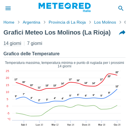
Home
Argentina
Provincia di La Rioja
Los Molinos
Gr
mativa
Grafici Meteo Los Molinos (La Rioja)
Privacy
nuti di
14 giorni
7 giorni
eo.net
eo.net)
Grafico delle Temperature
stati
ati da
Temperatura massima, temperatura minima e punto di rugiada per i prossimi
14 giorni
nisti per
25
e che le
22°
23°
20
azioni
17°
17°
17°
16°
15°
14°
siano di
14°
14°
15
13°
13°
13°
12°
11°
tà. È
10
8°
ibile
7°
6°
6°
5°
6°
5°
5°
4°
4°
4°
5
ere a
3°
2°
sito Web
0
ando le
-5
 opzioni:
°C
Sab
8
Lun
10
Mer
12
Ven
14
Dom
16
Mar
18
Gio
20
tta i