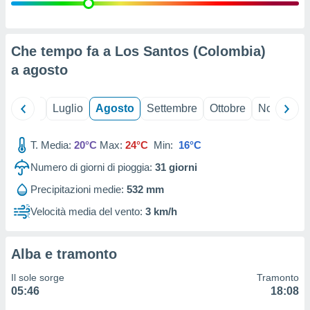
ioni
" o
tra
sui cookie
o sito
Che tempo fa a Los Santos (Colombia)
a
agosto
nostri
Giugno
Luglio
Agosto
Settembre
Ottobre
Novembre
mo il
te
ento dei
T. Media:
20°C
Max:
24°C
Min:
16°C
Numero di giorni di pioggia:
31
giorni
re
ioni su
Precipitazioni medie:
532 mm
vo e/o
Velocità media del vento:
3 km/h
i,
 dati
er la
 della
Alba e tramonto
à, creare
r la
Il sole sorge
Tramonto
à
05:46
18:08
izzata,