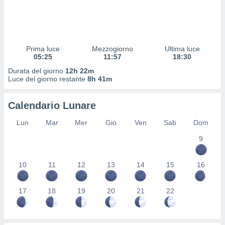
 profili
lezione
cità
izzata,
fili per
Prima luce
Mezzogiorno
Ultima luce
05:25
11:57
18:30
izzazione
Durata del giorno
12h 22m
nuti,
Luce del giorno restante
8h 41m
 profili
lezione
uti
Calendario Lunare
zzati,
 le
Lun
Mar
Mer
Gio
Ven
Sab
Dom
ni degli
 misurare
9
zioni dei
,
10
11
12
13
14
15
16
ere il
so
17
18
19
20
21
22
he o la
ione di
enienti
diverse,