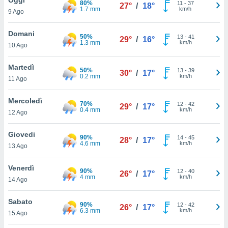
80%
a", è
11
-
37
27°
/
18°
1.7 mm
km/h
9 Ago
al sito
ettando
Domani
50%
13
-
41
29°
/
16°
zione di
1.3 mm
km/h
10 Ago
okie,
dei nostri
Martedì
50%
13
-
39
che ci
30°
/
17°
0.2 mm
km/h
11 Ago
no di
 e
e il
Mercoledì
70%
12
-
42
29°
/
17°
amento
0.4 mm
km/h
12 Ago
 Web,
i
Giovedi
90%
14
-
45
re un
28°
/
17°
4.6 mm
km/h
13 Ago
pecifico
arti la
Venerdì
à o
90%
12
-
40
26°
/
17°
4 mm
km/h
i
14 Ago
zzati
 di esso.
Sabato
90%
12
-
42
sultare
26°
/
17°
6.3 mm
km/h
15 Ago
oni nella