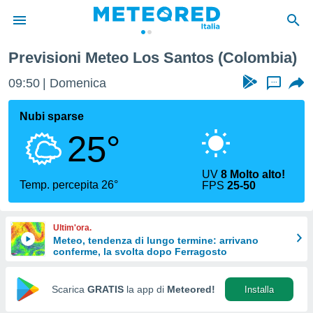
Previsioni Meteo Los Santos (Colombia)
tiva
rivacy
09:50
Domenica
...
ti di
net
Nubi sparse
net)
25°
i
 da
nisti per
UV
8 Molto alto!
 che le
Temp. percepita 26°
FPS
25-50
ioni
iano di
È
Ultim'ora.
Meteo, tendenza di lungo termine: arrivano
 a
conferme, la svolta dopo Ferragosto
ito Web
do le
opzioni:
Scarica
GRATIS
la app di
Meteored!
Installa
 i