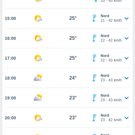
20
-
40
km/h
 in
o
Nord
25°
15:00
21
-
42
km/h
 il
azioni
Nord
25°
16:00
kie
22
-
42
km/h
re
le a piè
Nord
 del
25°
17:00
22
-
43
km/h
to web.
Nord
24°
18:00
ATIVA,
23
-
43
km/h
e
Nord
gie
23°
19:00
23
-
43
km/h
i cookie
ccetti
Nord
zione dei
23°
20:00
23
-
42
km/h
puoi
re ad
 al