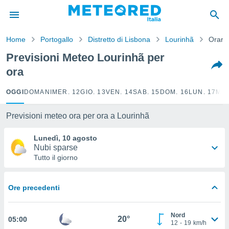
tiva
rivacy
Home
Portogallo
Distretto di Lisbona
Lourinhã
Orario
ti di
net
Previsioni Meteo Lourinhã per
net)
ora
i
 da
nisti per
OGGI
DOMANI
MER. 12
GIO. 13
VEN. 14
SAB. 15
DOM. 16
LUN. 17
MAR
 che le
ioni
Previsioni meteo ora per ora a Lourinhã
iano di
È
Lunedì, 10 agosto
Nubi sparse
 a
Tutto il giorno
ito Web
do le
opzioni:
Ore precedenti
 i
e
Nord
20°
05:00
12
-
19
km/h
amente