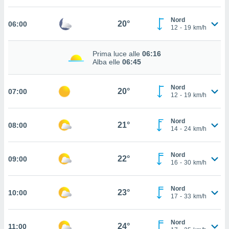
cità
Nord
20°
06:00
12
-
19
km/h
izzata,
ACCETTA
ulle
E
ioni
Prima luce alle
06:16
CONTINUA
tramite
Alba elle
06:45
e simili,
IMPOSTAZIONI
Nord
nte di
20°
07:00
12
-
19
km/h
e la
tività per
re a
Nord
21°
08:00
14
-
24
km/h
ontenuti
ti
 di
Nord
22°
senza
09:00
16
-
30
km/h
sto.
clic sul
Nord
23°
10:00
 "Accetta
17
-
33
km/h
a", è
Nord
al sito
24°
11:00