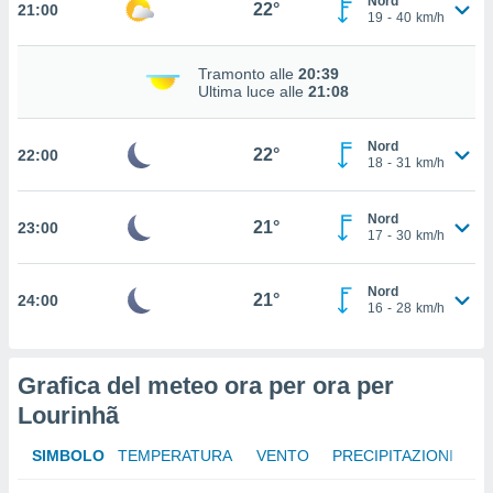
Nord
22°
21:00
ito web
19
-
40
km/h
et. In
aso ti
Tramonto alle
20:39
mo che
Ultima luce alle
21:08
installati
okie
i per
Nord
22°
22:00
 la
18
-
31
km/h
one nel
 non
Nord
utilizzati
21°
23:00
17
-
30
km/h
er
e il
amento o
Nord
21°
24:00
rare
16
-
28
km/h
à o
i
zzati,
Grafica del meteo ora per ora per
 potrai
Lourinhã
are
ioni
e
SIMBOLO
TEMPERATURA
VENTO
PRECIPITAZIONI
à non