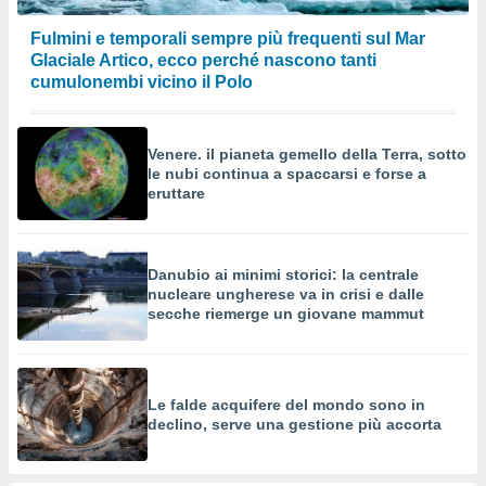
o sito
Fulmini e temporali sempre più frequenti sul Mar
Glaciale Artico, ecco perché nascono tanti
nostri
cumulonembi vicino il Polo
mo il
te
Venere. il pianeta gemello della Terra, sotto
ento dei
le nubi continua a spaccarsi e forse a
eruttare
re
ioni su
vo e/o
i,
Danubio ai minimi storici: la centrale
 dati
nucleare ungherese va in crisi e dalle
er la
secche riemerge un giovane mammut
 della
à, creare
r la
à
Le falde acquifere del mondo sono in
izzata,
declino, serve una gestione più accorta
 profili
lezione
cità