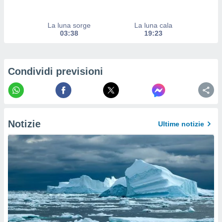
a su
ito web,
IP e
La luna sorge
La luna cala
tori di
03:38
19:23
Alcuni
ro
 tuoi dati
Condividi previsioni
 sulla
un
e
, al quale
rti. Per
Notizie
Ultime notizie
puoi
il tuo
o o
l
nto dei
ualsiasi
 facendo
ioni
" o
tra
sui cookie