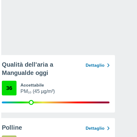
Qualità dell'aria a
Dettaglio
Mangualde oggi
Accettabile
36
PM₁₀ (45 µg/m³)
Polline
Dettaglio