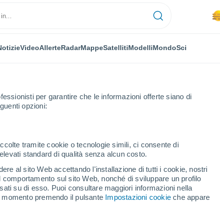
Notizie
Video
Allerte
Radar
Mappe
Satelliti
Modelli
Mondo
Sci
fessionisti per garantire che le informazioni offerte siano di
guenti opzioni:
Prossima Settimana
ccolte tramite cookie o tecnologie simili, ci consente di
n elevati standard di qualità senza alcun costo.
lde fra 8 - 14 giorni
re al sito Web accettando l'installazione di tutti i cookie, nostri
 il comportamento sul sito Web, nonché di sviluppare un profilo
...
asati su di esso. Puoi consultare maggiori informazioni nella
si momento premendo il pulsante
Impostazioni cookie
che appare
Per ora
Foschia di polvere nelle prossime
ore