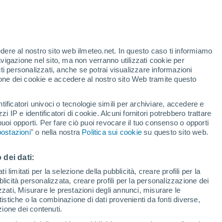
o
edere al nostro sito web ilmeteo.net. In questo caso ti informiamo
avigazione nel sito, ma non verranno utilizzati cookie per
i personalizzati, anche se potrai visualizzare informazioni
azione dei cookie e accedere al nostro sito Web tramite questo
tificatori univoci o tecnologie simili per archiviare, accedere e
e?
zzi IP e identificatori di cookie. Alcuni fornitori potrebbero trattare
 puoi opporti. Per fare ciò puoi revocare il tuo consenso o opporti
pioggia
Satelliti
Modelli
ostazioni
" o nella nostra
Politica sui cookie
su questo sito web.
 dei dati:
Martedì
Mercoledì
Giovedi
Venerdì
 limitati per la selezione della pubblicità, creare profili per la
bblicità personalizzata, creare profili per la personalizzazione dei
18 Ago
19 Ago
20 Ago
21 Ago
izzati, Misurare le prestazioni degli annunci, misurare le
istiche o la combinazione di dati provenienti da fonti diverse,
ezione dei contenuti.