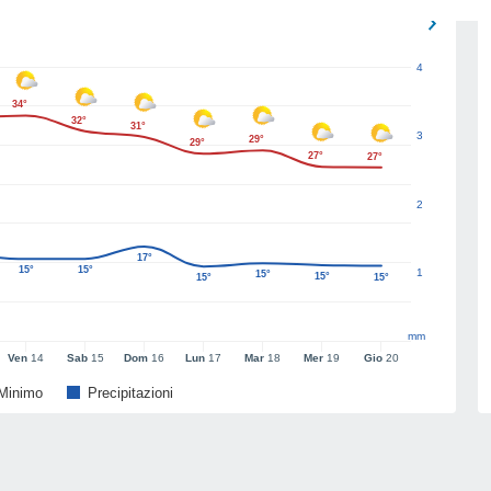
4
34°
32°
31°
3
29°
29°
27°
27°
2
17°
15°
15°
1
15°
15°
15°
15°
mm
Ven
14
Sab
15
Dom
16
Lun
17
Mar
18
Mer
19
Gio
20
Minimo
Precipitazioni