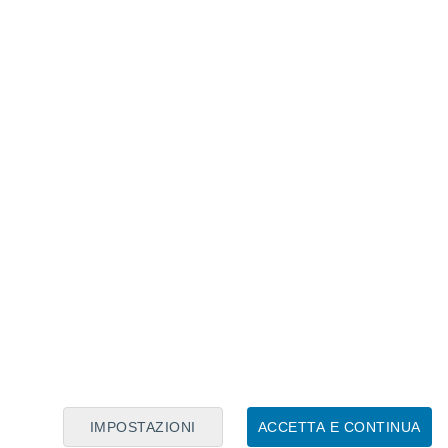
Calendario Lunare
Lun
Mar
Mer
Gio
Ven
Sab
Dom
8
9
10
11
12
13
14
15
16
17
18
19
20
21
IMPOSTAZIONI
ACCETTA E CONTINUA