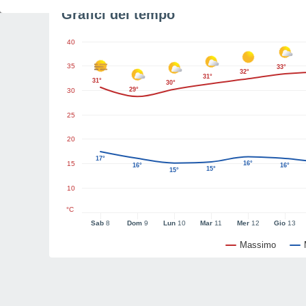
Grafici del tempo
40
35
33°
32°
31°
31°
30°
29°
30
25
20
17°
15
16°
16°
16°
15°
15°
10
°C
Sab
8
Dom
9
Lun
10
Mar
11
Mer
12
Gio
13
Massimo