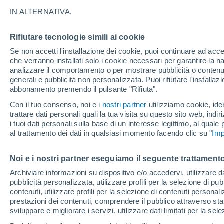
25°
IN ALTERNATIVA,
Rifiutare tecnologie simili ai cookie
UV
3 Medi
Se non accetti l'installazione dei cookie, puoi continuare ad acc
Temp. percepita 26°
FPS
6-10
che verranno installati solo i cookie necessari per garantire la n
analizzare il comportamento o per mostrare pubblicità o contenut
generali e pubblicità non personalizzata. Puoi rifiutare l'install
abbonamento premendo il pulsante "Rifiuta".
Ultim'ora.
Ondata di calore fino a Ferragosto: rischia di
Con il tuo consenso, noi e i
nostri partner
utilizziamo cookie, iden
diventare eccezionale. Svolta solo a fine mes
trattare dati personali quali la tua visita su questo sito web, indiri
i tuoi dati personali sulla base di un interesse legittimo, al quale
Il Meteo 1 - 7
Attualità
Mappa di pioggia
Radar di 
al trattamento dei dati in qualsiasi momento facendo clic su "
Imp
Noi e i nostri partner eseguiamo il seguente trattamento
Domenica
Lunedì
Sabato
Archiviare informazioni su dispositivo e/o accedervi, utilizzare dati
pubblicità personalizzata, utilizzare profili per la selezione di pu
16 Ago
17 Ago
15 Ago
contenuti, utilizzare profili per la selezione di contenuti personal
prestazioni dei contenuti, comprendere il pubblico attraverso stat
sviluppare e migliorare i servizi, utilizzare dati limitati per la sel