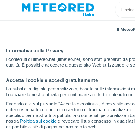
Il Meteo
Informativa sulla Privacy
I contenuti di Ilmeteo.net (ilmeteo.net) sono stati preparati da pro
qualità. È possibile accedere a questo sito Web utilizzando le se
Accetta i cookie e accedi gratuitamente
Home
Portogallo
Distretto di Viseu
Mangualde
La pubblicità digitale personalizzata, basata sulle informazioni ra
finanziare la nostra attività per continuare a offrirti contenuti co
Previsioni Meteo Mangua
Facendo clic sul pulsante "Accetta e continua", è possibile accede
o dei nostri partner, che ci consentono di tracciare e analizzare
10:08
Sabato
specifico per mostrarti la pubblicità o contenuti personalizzati b
nostra
Politica sui cookie
e revocare il tuo consenso in qualsia
disponibile a piè di pagina del nostro sito web.
Foschia di polvere