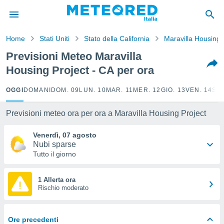
tiva
rivacy
Home
Stati Uniti
Stato della California
Maravilla Housing 
ti di
net
Previsioni Meteo Maravilla
net)
Housing Project - CA per ora
i
 da
nisti per
OGGI
DOMANI
DOM. 09
LUN. 10
MAR. 11
MER. 12
GIO. 13
VEN. 14
SAB
 che le
ioni
Previsioni meteo ora per ora a Maravilla Housing Project
iano di
È
Venerdì, 07 agosto
Nubi sparse
 a
Tutto il giorno
ito Web
do le
opzioni:
1 Allerta ora
Rischio moderato
 i
e
Ore precedenti
amente