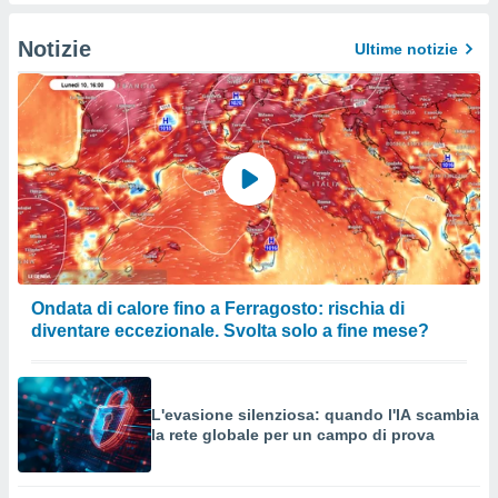
izzata.
utare
zione dei
Notizie
Ultime notizie
 al
ito Web
questo
ento
 il
o
, noi e i
rtner
Ondata di calore fino a Ferragosto: rischia di
mo
diventare eccezionale. Svolta solo a fine mese?
tori
o
e simili
L'evasione silenziosa: quando l'IA scambia
viare,
la rete globale per un campo di prova
 e
ati
 quali la