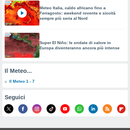
a su
ito web,
Meteo Italia, caldo africano fino a
IP e
Ferragosto: weekend rovente e siccità
tori di
sempre più seria al Nord
Alcuni
ro
 tuoi dati
Super El Niño: le ondate di calore in
 sulla
Europa diventeranno ancora più intense
un
e
, al quale
rti. Per
Il Meteo...
puoi
il tuo
Il Meteo 1 - 7
o o
l
nto dei
Seguici
ualsiasi
 facendo
ioni
" o
tra
sui cookie