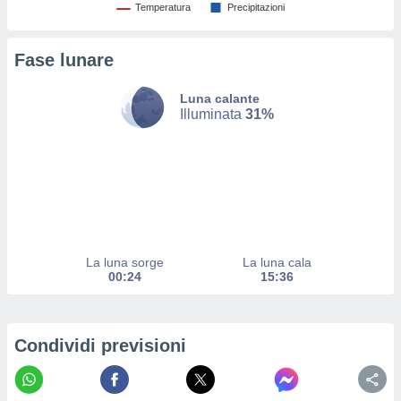
Temperatura
Precipitazioni
ito web
et. In
aso ti
Fase lunare
mo che
installati
okie
Luna calante
Illuminata
31%
i per
 la
one nel
 non
utilizzati
er
e il
amento o
rare
La luna sorge
La luna cala
à o
00:24
15:36
i
zzati,
 potrai
are
Condividi previsioni
ioni
e
à non