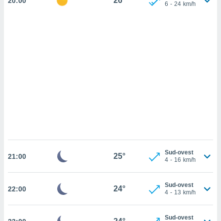
26°
20:00
ettando
6
-
24
km/h
zione di
okie,
dei nostri
che ci
no di
 e
e il
amento
 Web,
i
re un
pecifico
arti la
à o
i
Sud-ovest
zzati
25°
21:00
4
-
16
km/h
 di esso.
sultare
Sud-ovest
24°
22:00
oni nella
4
-
13
km/h
sui cookie
Sud-ovest
e il tuo