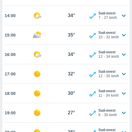
cità
Sud-ovest
34°
14:00
7
-
27
km/h
izzata,
ACCETTA
ulle
E
ioni
CONTINUA
Sud-ovest
35°
15:00
tramite
10
-
32
km/h
e simili,
IMPOSTAZIONI
nte di
Sud-ovest
34°
16:00
12
-
34
km/h
e la
tività per
re a
Sud-ovest
32°
17:00
ontenuti
12
-
35
km/h
ti
 di
Sud-ovest
senza
30°
18:00
11
-
34
km/h
sto.
clic sul
Sud-ovest
 "Accetta
27°
19:00
9
-
30
km/h
a", è
al sito
Sud-ovest