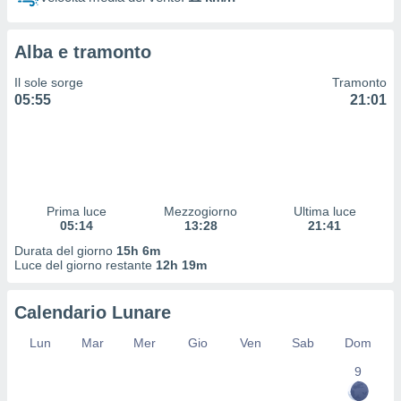
 profili
lezione
cità
Alba e tramonto
izzata,
fili per
Il sole sorge
Tramonto
05:55
21:01
izzazione
nuti,
 profili
lezione
uti
zzati,
Prima luce
Mezzogiorno
Ultima luce
 le
05:14
13:28
21:41
ni degli
 misurare
Durata del giorno
15h 6m
zioni dei
Luce del giorno restante
12h 19m
,
ere il
Calendario Lunare
so
Lun
Mar
Mer
Gio
Ven
Sab
Dom
he o la
ione di
9
enienti
diverse,