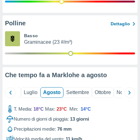
ioni
" o
tra
sui cookie
o sito
Polline
Dettaglio
Basso
nostri
Graminacee (23 #/m³)
mo il
te
ento dei
Che tempo fa a Marklohe a
agosto
re
ioni su
vo e/o
Giugno
Luglio
Agosto
Settembre
Ottobre
Novembre
i,
 dati
er la
T. Media:
18°C
Max:
23°C
Min:
14°C
 della
Numero di giorni di pioggia:
13
giorni
à, creare
r la
Precipitazioni medie:
76 mm
à
izzata,
Velocità media del vento:
11 km/h