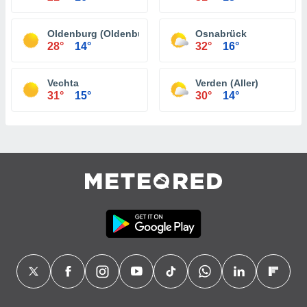
Oldenburg (Oldenburg)
Osnabrück
28°
14°
32°
16°
Vechta
Verden (Aller)
31°
15°
30°
14°