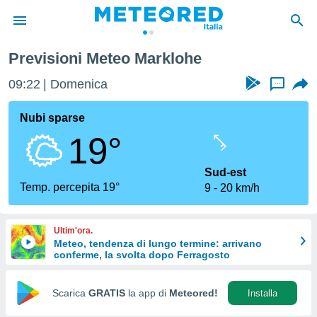
Previsioni Meteo Marklohe
tiva
rivacy
09:22
Domenica
...
ti di
net
Nubi sparse
net)
19°
i
 da
nisti per
Sud-est
 che le
Temp. percepita 19°
9
20 km/h
ioni
iano di
È
Ultim'ora.
Meteo, tendenza di lungo termine: arrivano
 a
conferme, la svolta dopo Ferragosto
ito Web
do le
opzioni:
Scarica
GRATIS
la app di
Meteored!
Installa
 i