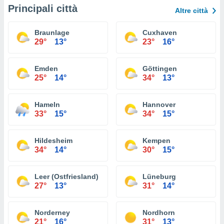
Principali città
Altre città
Braunlage
Cuxhaven
29°
13°
23°
16°
Emden
Göttingen
25°
14°
34°
13°
Hameln
Hannover
33°
15°
34°
15°
Hildesheim
Kempen
34°
14°
30°
15°
Leer (Ostfriesland)
Lüneburg
27°
13°
31°
14°
Norderney
Nordhorn
21°
16°
31°
13°