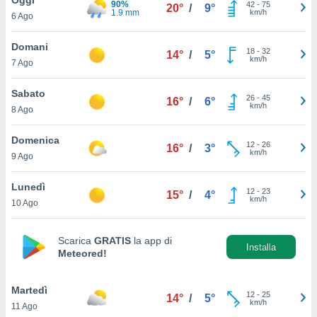
90%
a", è
42
-
75
20°
/
9°
1.9 mm
km/h
6 Ago
al sito
ettando
Domani
18
-
32
14°
/
5°
zione di
km/h
7 Ago
okie,
dei nostri
Sabato
26
-
45
che ci
16°
/
6°
km/h
8 Ago
no di
 e
e il
Domenica
12
-
26
16°
/
3°
amento
km/h
9 Ago
 Web,
i
Lunedì
12
-
23
re un
15°
/
4°
km/h
10 Ago
pecifico
arti la
à o
Scarica
GRATIS
la app di
i
Installa
Meteored!
zzati
 di esso.
sultare
Martedì
12
-
25
14°
/
5°
km/h
11 Ago
oni nella