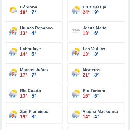
Córdoba
Cruz del Eje
18°
7°
24°
9°
Huinca Renanco
Jesús María
13°
4°
18°
6°
Laboulaye
Las Varillas
14°
5°
18°
8°
Marcos Juárez
Morteros
17°
7°
21°
8°
Río Cuarto
Río Tercero
13°
5°
16°
6°
San Francisco
Vicuna Mackenna
19°
8°
14°
4°