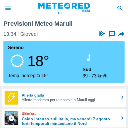
Previsioni Meteo Marull
tiva
rivacy
13:34
Giovedi
...
ti di
net
Sereno
net)
18°
i
 da
nisti per
Sud
 che le
Temp. percepita 18°
39
73 km/h
ioni
iano di
È
Allerta gialla
 a
Allerta moderata per temporale a Marull oggi
ito Web
do le
Ultim’ora
opzioni:
Caldo intenso sull’Italia, ma venerdì 7 agosto
forti temporali minacciano il Nord
 i