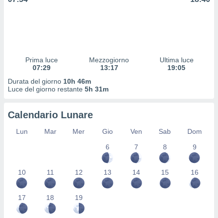
 profili
lezione
cità
izzata,
fili per
Prima luce
Mezzogiorno
Ultima luce
izzazione
07:29
13:17
19:05
nuti,
 profili
Durata del giorno
10h 46m
lezione
Luce del giorno restante
5h 31m
uti
zzati,
Calendario Lunare
 le
ni degli
Lun
Mar
Mer
Gio
Ven
Sab
Dom
 misurare
zioni dei
6
7
8
9
,
ere il
10
11
12
13
14
15
16
so
he o la
17
18
19
ione di
enienti
diverse,