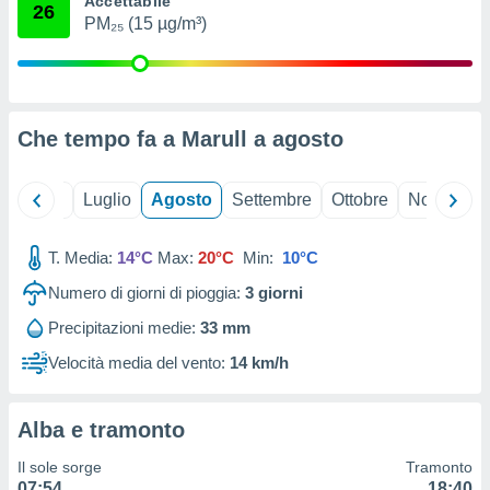
Accettabile
26
ioni
" o
PM₂₅ (15 µg/m³)
tra
sui cookie
o sito
Che tempo fa a Marull a
agosto
nostri
mo il
Giugno
Luglio
Agosto
Settembre
Ottobre
Novembre
te
ento dei
T. Media:
14°C
Max:
20°C
Min:
10°C
re
Numero di giorni di pioggia:
3
giorni
ioni su
vo e/o
Precipitazioni medie:
33 mm
i,
 dati
Velocità media del vento:
14 km/h
er la
 della
à, creare
Alba e tramonto
r la
à
Il sole sorge
Tramonto
izzata,
07:54
18:40