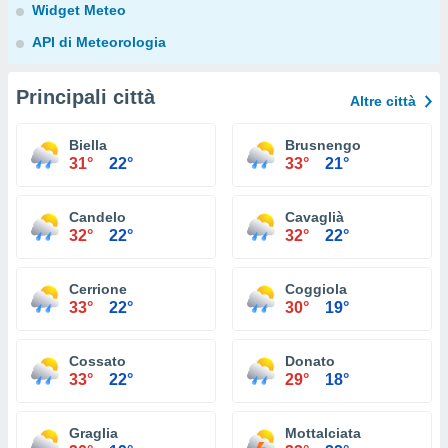
Widget Meteo
API di Meteorologia
Principali città
Altre città
Biella
Brusnengo
31°
22°
33°
21°
Candelo
Cavaglià
32°
22°
32°
22°
Cerrione
Coggiola
33°
22°
30°
19°
Cossato
Donato
33°
22°
29°
18°
Graglia
Mottalciata