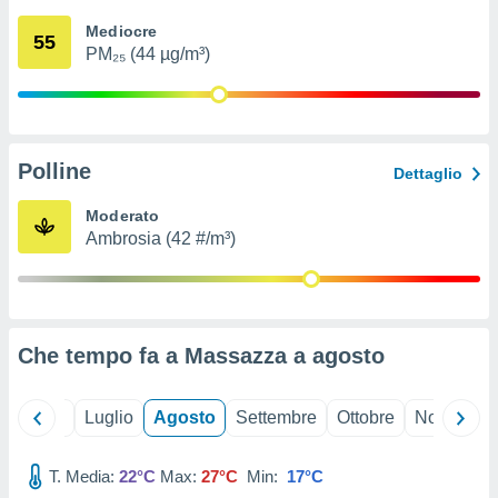
ioni
" o
Mediocre
tra
55
PM₂₅ (44 µg/m³)
sui cookie
o sito
nostri
Polline
Dettaglio
mo il
te
Moderato
ento dei
Ambrosia (42 #/m³)
re
ioni su
vo e/o
i,
Che tempo fa a Massazza a
agosto
 dati
er la
 della
Giugno
Luglio
Agosto
Settembre
Ottobre
Novembre
à, creare
r la
à
T. Media:
22°C
Max:
27°C
Min:
17°C
izzata,