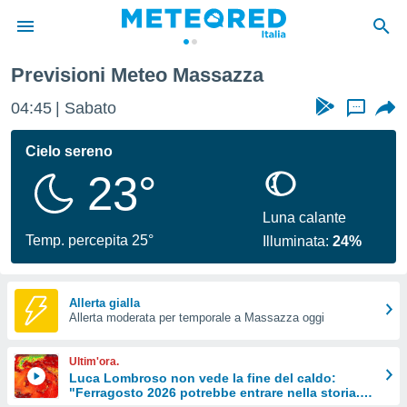
Previsioni Meteo Massazza
tiva
rivacy
04:45
Sabato
...
ti di
net
Cielo sereno
net)
23°
i
 da
nisti per
Luna calante
 che le
Temp. percepita 25°
Illuminata:
24%
ioni
iano di
È
Allerta gialla
 a
Allerta moderata per temporale a Massazza oggi
ito Web
do le
Ultim'ora.
opzioni:
Luca Lombroso non vede la fine del caldo:
"Ferragosto 2026 potrebbe entrare nella storia.
 i