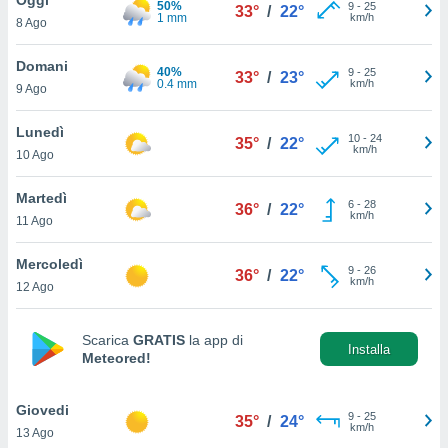
50%
a", è
9
-
25
33°
/
22°
1 mm
km/h
8 Ago
al sito
ettando
Domani
40%
9
-
25
33°
/
23°
zione di
0.4 mm
km/h
9 Ago
okie,
dei nostri
Lunedì
10
-
24
che ci
35°
/
22°
km/h
10 Ago
no di
 e
e il
Martedì
6
-
28
36°
/
22°
amento
km/h
11 Ago
 Web,
i
Mercoledì
9
-
26
re un
36°
/
22°
km/h
12 Ago
pecifico
arti la
à o
Scarica
GRATIS
la app di
i
Installa
Meteored!
zzati
 di esso.
sultare
Giovedi
9
-
25
35°
/
24°
km/h
13 Ago
oni nella