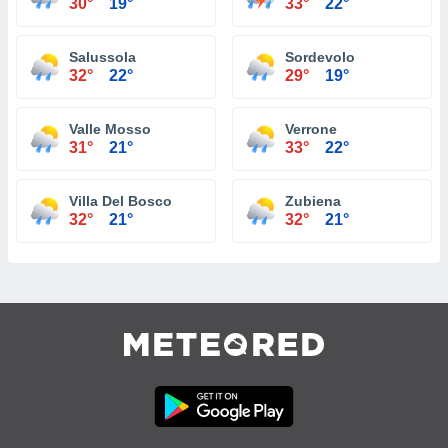
30°
19°
33°
22°
Salussola
Sordevolo
32°
22°
29°
19°
Valle Mosso
Verrone
31°
21°
33°
22°
Villa Del Bosco
Zubiena
32°
21°
32°
21°