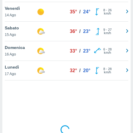
Venerdì
sui cookie
8
-
26
35°
/
24°
km/h
14 Ago
e il tuo
 in
Sabato
9
-
27
36°
/
23°
o
km/h
15 Ago
 il
Domenica
azioni
6
-
28
33°
/
23°
km/h
16 Ago
kie
re
le a piè
Lunedì
8
-
28
32°
/
20°
 del
km/h
17 Ago
to web.
ATIVA,
e
gie
i cookie
ccetti
zione dei