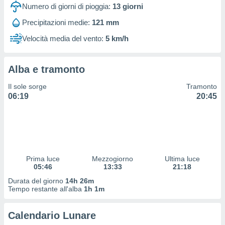
 profili
Numero di giorni di pioggia:
13
giorni
lezione
Precipitazioni medie:
121 mm
cità
izzata,
Velocità media del vento:
5 km/h
fili per
izzazione
Alba e tramonto
nuti,
 profili
Il sole sorge
Tramonto
lezione
06:19
20:45
uti
zzati,
 le
ni degli
 misurare
zioni dei
,
Prima luce
Mezzogiorno
Ultima luce
05:46
13:33
21:18
ere il
Durata del giorno
14h 26m
so
Tempo restante all'alba
1h 1m
he o la
ione di
Calendario Lunare
enienti
diverse,