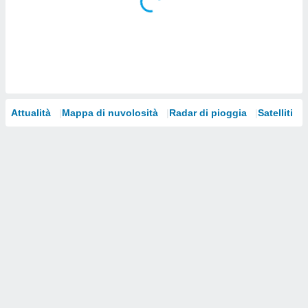
i nostri
artner
Attualità
Mappa di nuvolosità
Radar di pioggia
Satelliti