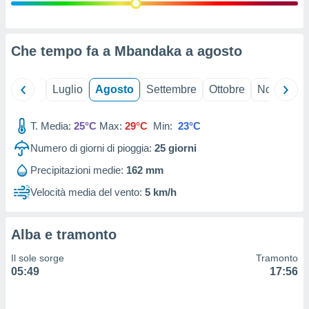
ioni
" o
tra
sui cookie
o sito
Che tempo fa a Mbandaka a
agosto
nostri
Giugno
Luglio
Agosto
Settembre
Ottobre
Novembre
mo il
T. Media:
25°C
Max:
29°C
Min:
23°C
te
ento dei
Numero di giorni di pioggia:
25
giorni
Precipitazioni medie:
162 mm
re
ioni su
Velocità media del vento:
5 km/h
vo e/o
i,
 dati
Alba e tramonto
er la
 della
Il sole sorge
Tramonto
à, creare
05:49
17:56
r la
à
izzata,