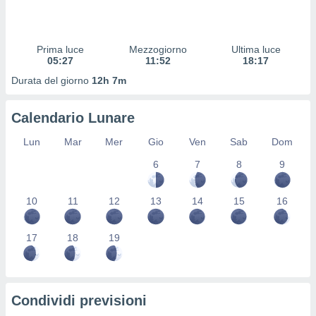
 profili
lezione
cità
izzata,
Prima luce
Mezzogiorno
Ultima luce
fili per
05:27
11:52
18:17
Durata del giorno
12h 7m
izzazione
nuti,
 profili
Calendario Lunare
lezione
uti
Lun
Mar
Mer
Gio
Ven
Sab
Dom
zzati,
6
7
8
9
 le
ni degli
 misurare
10
11
12
13
14
15
16
zioni dei
,
ere il
17
18
19
so
he o la
ione di
Condividi previsioni
enienti
diverse,