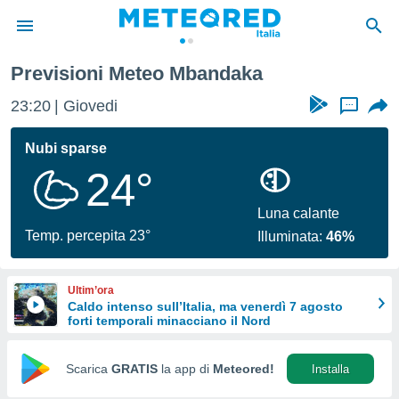
Previsioni Meteo Mbandaka
tiva
rivacy
23:20
Giovedi
...
ti di
net
Nubi sparse
net)
24°
i
 da
nisti per
Luna calante
 che le
Temp. percepita 23°
Illuminata:
46%
ioni
iano di
È
Ultim’ora
Caldo intenso sull’Italia, ma venerdì 7 agosto
 a
forti temporali minacciano il Nord
ito Web
do le
opzioni:
Scarica
GRATIS
la app di
Meteored!
Installa
 i