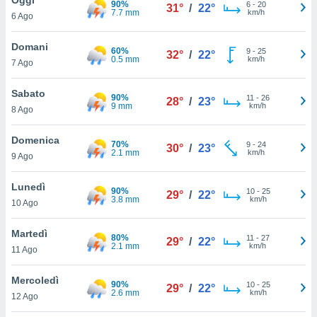
90%
a", è
6
-
20
31°
/
22°
7.7 mm
km/h
6 Ago
al sito
ettando
Domani
60%
9
-
25
32°
/
22°
zione di
0.5 mm
km/h
7 Ago
okie,
dei nostri
Sabato
90%
11
-
26
che ci
28°
/
23°
9 mm
km/h
8 Ago
no di
 e
e il
Domenica
70%
9
-
24
30°
/
23°
amento
2.1 mm
km/h
9 Ago
 Web,
i
Lunedì
90%
10
-
25
re un
29°
/
22°
3.8 mm
km/h
10 Ago
pecifico
arti la
Martedì
à o
80%
11
-
27
29°
/
22°
2.1 mm
km/h
i
11 Ago
zzati
 di esso.
Mercoledì
90%
10
-
25
sultare
29°
/
22°
2.6 mm
km/h
12 Ago
oni nella