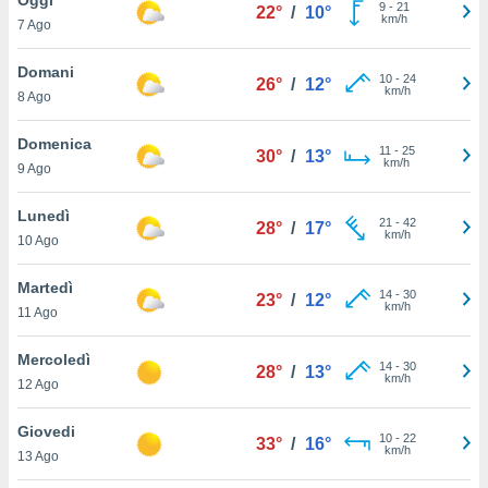
a", è
9
-
21
22°
/
10°
km/h
7 Ago
al sito
ettando
Domani
10
-
24
26°
/
12°
zione di
km/h
8 Ago
okie,
dei nostri
Domenica
11
-
25
che ci
30°
/
13°
km/h
9 Ago
no di
 e
e il
Lunedì
21
-
42
28°
/
17°
amento
km/h
10 Ago
 Web,
i
Martedì
14
-
30
re un
23°
/
12°
km/h
11 Ago
pecifico
arti la
Mercoledì
à o
14
-
30
28°
/
13°
km/h
i
12 Ago
zzati
 di esso.
Giovedi
10
-
22
sultare
33°
/
16°
km/h
13 Ago
oni nella