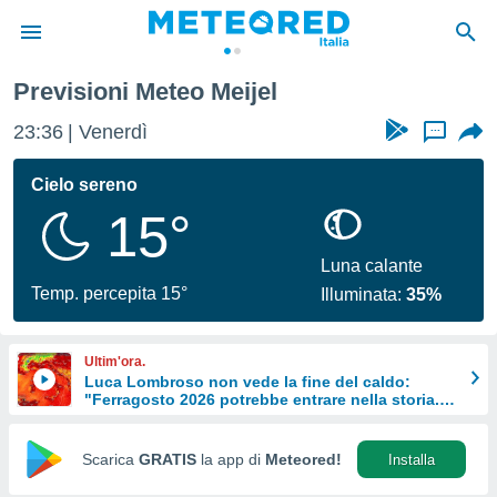
Previsioni Meteo Meijel
tiva
rivacy
23:36
Venerdì
...
ti di
net
Cielo sereno
net)
15°
i
 da
nisti per
Luna calante
 che le
Temp. percepita 15°
Illuminata:
35%
ioni
iano di
È
Ultim'ora.
Luca Lombroso non vede la fine del caldo:
 a
"Ferragosto 2026 potrebbe entrare nella storia.
ito Web
Ecco perché."
do le
opzioni:
Scarica
GRATIS
la app di
Meteored!
Installa
 i