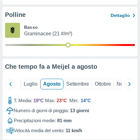
ioni
" o
tra
Polline
Dettaglio
sui cookie
o sito
Basso
Graminacee (21 #/m³)
nostri
mo il
te
ento dei
Che tempo fa a Meijel a
agosto
re
ioni su
Giugno
Luglio
Agosto
Settembre
Ottobre
Novembre
vo e/o
i,
T. Media:
19°C
Max:
23°C
Min:
14°C
 dati
er la
Numero di giorni di pioggia:
13
giorni
 della
à, creare
Precipitazioni medie:
81 mm
r la
Velocità media del vento:
11 km/h
à
izzata,