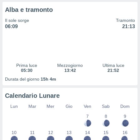
 profili
Alba e tramonto
lezione
cità
Il sole sorge
Tramonto
izzata,
06:09
21:13
fili per
izzazione
nuti,
 profili
lezione
uti
Prima luce
Mezzogiorno
Ultima luce
zzati,
05:30
13:42
21:52
 le
Durata del giorno
15h 4m
ni degli
 misurare
zioni dei
Calendario Lunare
,
ere il
Lun
Mar
Mer
Gio
Ven
Sab
Dom
so
7
8
9
he o la
ione di
10
11
12
13
14
15
16
enienti
diverse,