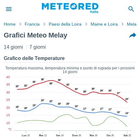
Home
Francia
Paesi della Loira
Maine e Loira
Melay
mativa
Grafici Meteo Melay
Privacy
nuti di
14 giorni
7 giorni
eo.net
eo.net)
Grafico delle Temperature
stati
ati da
Temperatura massima, temperatura minima e punto di rugiada per i prossimi
14 giorni
nisti per
40
e che le
36°
36°
35°
38°
35
azioni
33°
32°
32°
30°
30°
siano di
29°
29°
28°
30
27°
tà. È
23°
25
23°
22°
ibile
20°
20°
19°
19°
18°
20
ere a
18°
17°
17°
17°
17°
15°
14°
sito Web
15
ando le
10
 opzioni:
°C
Lun
10
Mer
12
Ven
14
Dom
16
Mar
18
Gio
20
Sab
22
tta i