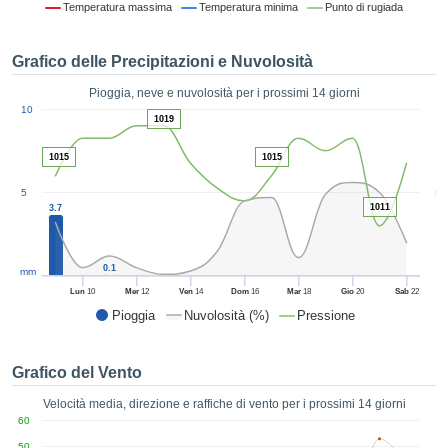
Temperatura massima
Temperatura minima
Punto di rugiada
ie e
edi
tamente
Grafico delle Precipitazioni e Nuvolosità
blicità
Pioggia, neve e nuvolosità per i prossimi 14 giorni
tale
1
10
lizzata,
1019
ACCETTA
 sulle
E
azioni
1015
1015
CONTINUA
 tramite
5
5
ie o
1011
3.7
e simili,
IMPOSTAZIONI
ente di
iare la
0.1
tività per
mm
uare a
Lun
10
Mer
12
Ven
14
Dom
16
Mar
18
Gio
20
Sab
22
contenuti
Pioggia
Nuvolosità (%)
Pressione
levati
ard di
à senza
Grafico del Vento
costo.
Velocità media, direzione e raffiche di vento per i prossimi 14 giorni
clic sul
60
 "Accetta
50