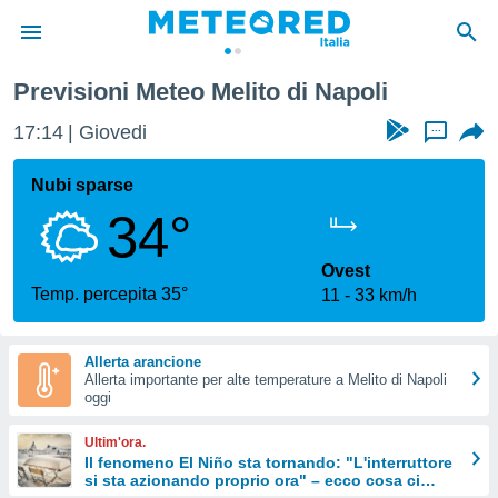
Previsioni Meteo Melito di Napoli
tiva
rivacy
17:14
Giovedi
...
ti di
net
Nubi sparse
net)
34°
i
 da
nisti per
Ovest
 che le
Temp. percepita 35°
11
33 km/h
ioni
iano di
È
Allerta arancione
Allerta importante per alte temperature a Melito di Napoli
 a
oggi
ito Web
do le
Ultim'ora.
opzioni:
Il fenomeno El Niño sta tornando: "L'interruttore
si sta azionando proprio ora" – ecco cosa ci
 i