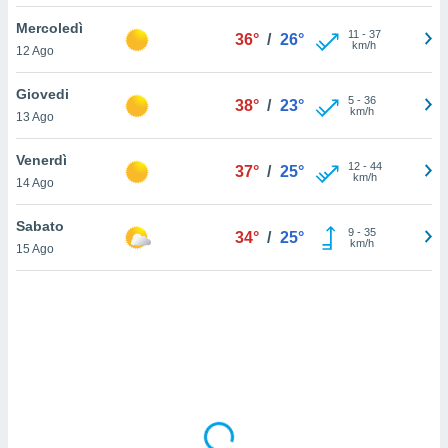
Mercoledì
sui cookie
11
-
37
36°
/
26°
km/h
12 Ago
e il tuo
 in
Giovedi
5
-
36
38°
/
23°
o
km/h
13 Ago
 il
Venerdì
azioni
12
-
44
37°
/
25°
km/h
14 Ago
kie
re
le a piè
Sabato
9
-
35
34°
/
25°
 del
km/h
15 Ago
to web.
ATIVA,
e
gie
i cookie
ccetti
zione dei