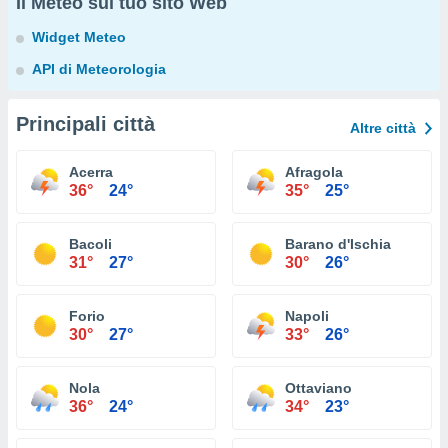
Il Meteo sul tuo sito Web
Widget Meteo
API di Meteorologia
Principali città
Altre città
Acerra
Afragola
36°
24°
35°
25°
Bacoli
Barano d'Ischia
31°
27°
30°
26°
Forio
Napoli
30°
27°
33°
26°
Nola
Ottaviano
36°
24°
34°
23°