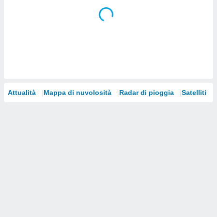
i nostri
artner
Attualità
Mappa di nuvolosità
Radar di pioggia
Satelliti