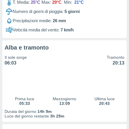
T. Media:
25°C
Max:
29°C
Min:
21°C
 profili
lezione
Numero di giorni di pioggia:
5
giorni
cità
izzata,
Precipitazioni medie:
26 mm
fili per
Velocità media del vento:
7 km/h
izzazione
nuti,
 profili
Alba e tramonto
lezione
Il sole sorge
Tramonto
uti
06:03
20:13
zzati,
 le
ni degli
 misurare
zioni dei
,
ere il
Prima luce
Mezzogiorno
Ultima luce
05:33
13:09
20:43
so
Durata del giorno
14h 9m
he o la
Luce del giorno restante
3h 29m
ione di
enienti
diverse,