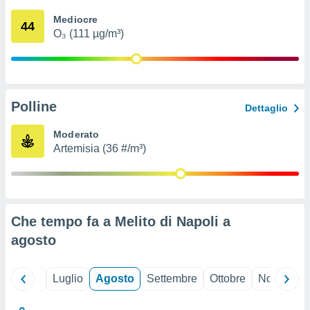
ioni
" o
Mediocre
tra
44
O₃ (111 µg/m³)
sui cookie
o sito
nostri
Polline
Dettaglio
mo il
te
Moderato
ento dei
Artemisia (36 #/m³)
re
ioni su
vo e/o
i,
Che tempo fa a Melito di Napoli a
 dati
er la
agosto
 della
à, creare
r la
Giugno
Luglio
Agosto
Settembre
Ottobre
Novembre
à
izzata,