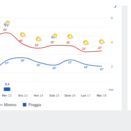
6
32°
26°
4
25°
25°
23°
22°
21°
18°
17°
17°
16°
2
14°
14°
13°
0.3
mm
Mer
12
Gio
13
Ven
14
Sab
15
Dom
16
Lun
17
Mar
18
Minimo
Pioggia