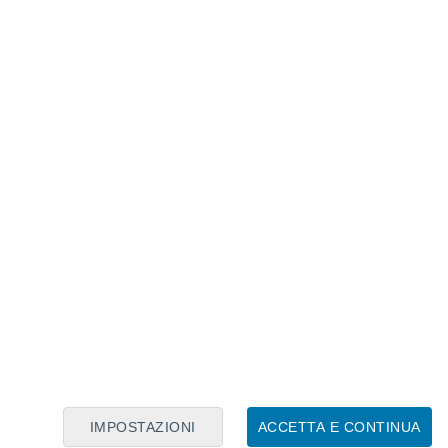
Calendario Lunare
Lun
Mar
Mer
Gio
Ven
Sab
Dom
6
7
8
9
10
11
12
13
14
15
16
17
18
19
IMPOSTAZIONI
ACCETTA E CONTINUA