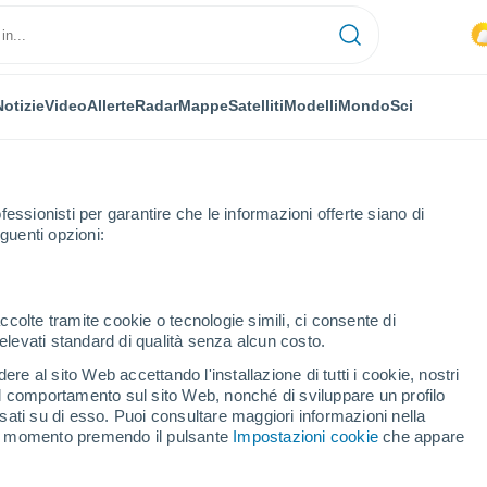
Notizie
Video
Allerte
Radar
Mappe
Satelliti
Modelli
Mondo
Sci
fessionisti per garantire che le informazioni offerte siano di
guenti opzioni:
ley
ccolte tramite cookie o tecnologie simili, ci consente di
n elevati standard di qualità senza alcun costo.
rley
re al sito Web accettando l'installazione di tutti i cookie, nostri
 il comportamento sul sito Web, nonché di sviluppare un profilo
...
asati su di esso. Puoi consultare maggiori informazioni nella
si momento premendo il pulsante
Impostazioni cookie
che appare
Per ora
Intervalli nuvolosi nelle prossime
ore