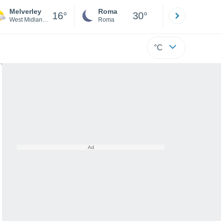
Melverley
Roma
Milano
16°
30°
West Midlands
Roma
Milano
°C