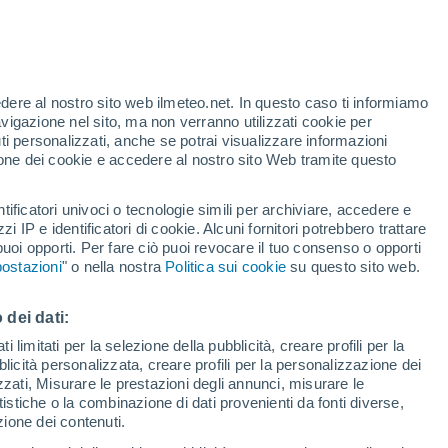
edere al nostro sito web ilmeteo.net. In questo caso ti informiamo
/h
avigazione nel sito, ma non verranno utilizzati cookie per
i personalizzati, anche se potrai visualizzare informazioni
azione dei cookie e accedere al nostro sito Web tramite questo
forti
tificatori univoci o tecnologie simili per archiviare, accedere e
zzi IP e identificatori di cookie. Alcuni fornitori potrebbero trattare
 puoi opporti. Per fare ciò puoi revocare il tuo consenso o opporti
di pioggia
Satelliti
Modelli
ostazioni
" o nella nostra
Politica sui cookie
su questo sito web.
 dei dati:
omenica
Lunedì
Martedì
Mercoledì
 limitati per la selezione della pubblicità, creare profili per la
bblicità personalizzata, creare profili per la personalizzazione dei
9 Ago
10 Ago
11 Ago
12 Ago
izzati, Misurare le prestazioni degli annunci, misurare le
istiche o la combinazione di dati provenienti da fonti diverse,
ezione dei contenuti.
50%
30%