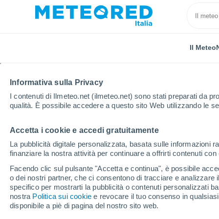
Il Meteo
Informativa sulla Privacy
I contenuti di Ilmeteo.net (ilmeteo.net) sono stati preparati da pro
qualità. È possibile accedere a questo sito Web utilizzando le se
Accetta i cookie e accedi gratuitamente
Home
Regno Unito
Midlands Occidentali
Melver
La pubblicità digitale personalizzata, basata sulle informazioni ra
finanziare la nostra attività per continuare a offrirti contenuti co
Previsioni Meteo Melve
Facendo clic sul pulsante "Accetta e continua", è possibile accede
o dei nostri partner, che ci consentono di tracciare e analizzare
20:18
Giovedi
specifico per mostrarti la pubblicità o contenuti personalizzati b
nostra
Politica sui cookie
e revocare il tuo consenso in qualsia
disponibile a piè di pagina del nostro sito web.
Parzialmente nuvoloso