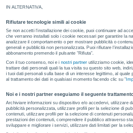
17°
IN ALTERNATIVA,
Rifiutare tecnologie simili ai cookie
Ovest
Se non accetti l'installazione dei cookie, puoi continuare ad acc
Temp. percepita 17°
13
-
27 km
che verranno installati solo i cookie necessari per garantire la n
analizzare il comportamento o per mostrare pubblicità o contenut
generali e pubblicità non personalizzata. Puoi rifiutare l'install
abbonamento premendo il pulsante "Rifiuta".
Ultim’ora
Caldo intenso sull’Italia, ma venerdì 7 agosto 
Con il tuo consenso, noi e i
nostri partner
utilizziamo cookie, iden
temporali minacciano il Nord
trattare dati personali quali la tua visita su questo sito web, indiri
i tuoi dati personali sulla base di un interesse legittimo, al quale
Il Meteo 1 - 7
Attualità
Mappa di nuvolosità
Radar 
al trattamento dei dati in qualsiasi momento facendo clic su "
Imp
Noi e i nostri partner eseguiamo il seguente trattamento
Domani
Sabato
D
Oggi
Archiviare informazioni su dispositivo e/o accedervi, utilizzare dati
pubblicità personalizzata, utilizzare profili per la selezione di pu
7 Ago
8 Ago
6 Ago
contenuti, utilizzare profili per la selezione di contenuti personal
prestazioni dei contenuti, comprendere il pubblico attraverso stat
sviluppare e migliorare i servizi, utilizzare dati limitati per la sel