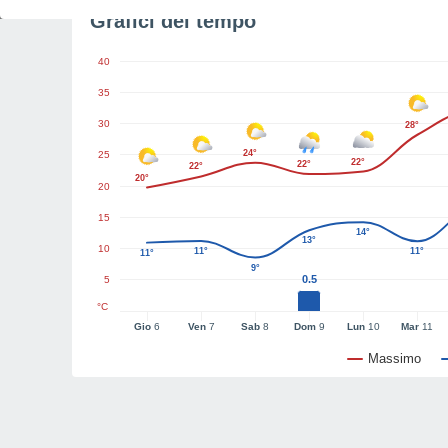
Grafici del tempo
40
35
30
28°
24°
25
22°
22°
22°
20°
20
15
14°
13°
10
11°
11°
11°
9°
0.5
5
°C
Gio
6
Ven
7
Sab
8
Dom
9
Lun
10
Mar
11
Massimo