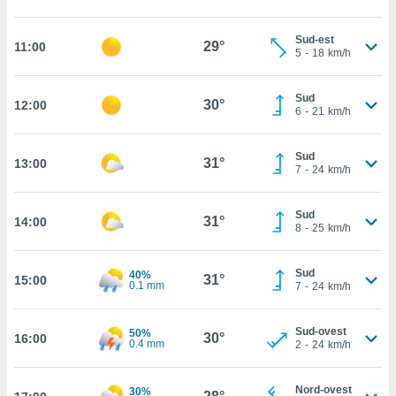
cità
Sud-est
29°
11:00
5
-
18
km/h
izzata,
ACCETTA
ulle
E
ioni
CONTINUA
Sud
30°
12:00
tramite
6
-
21
km/h
e simili,
IMPOSTAZIONI
nte di
Sud
31°
13:00
7
-
24
km/h
e la
tività per
re a
Sud
31°
14:00
ontenuti
8
-
25
km/h
ti
 di
Sud
senza
40%
31°
15:00
0.1 mm
7
-
24
km/h
sto.
clic sul
Sud-ovest
50%
 "Accetta
30°
16:00
0.4 mm
2
-
24
km/h
a", è
al sito
Nord-ovest
30%