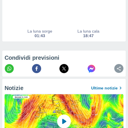
izzata.
utare
zione dei
 al
ito Web
La luna sorge
La luna cala
questo
01:43
18:47
ento
 il
Condividi previsioni
o
, noi e i
rtner
mo
Notizie
Ultime notizie
tori
o
e simili
viare,
 e
ati
 quali la