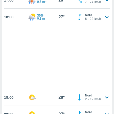
28°
17:00
ettando
0.5 mm
7
-
24
km/h
zione di
okie,
Nord
30%
dei nostri
27°
18:00
0.3 mm
6
-
22
km/h
che ci
no di
 e
e il
amento
 Web,
i
re un
pecifico
arti la
à o
i
zzati
 di esso.
sultare
Nord
28°
19:00
oni nella
2
-
19
km/h
sui cookie
Nord
e il tuo