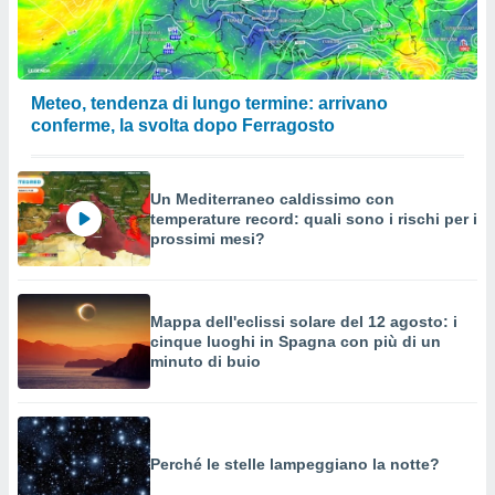
a su
ito web,
IP e
tori di
Alcuni
Meteo, tendenza di lungo termine: arrivano
conferme, la svolta dopo Ferragosto
ro
 tuoi dati
 sulla
un
Un Mediterraneo caldissimo con
e
temperature record: quali sono i rischi per i
, al quale
prossimi mesi?
rti. Per
puoi
il tuo
o o
Mappa dell'eclissi solare del 12 agosto: i
l
cinque luoghi in Spagna con più di un
nto dei
minuto di buio
ualsiasi
 facendo
ioni
" o
Perché le stelle lampeggiano la notte?
tra
sui cookie