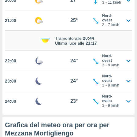
27°
20:00
3
-
11
km/h
 in
Nord-
o
25°
21:00
ovest
 il
2
-
7
km/h
azioni
Tramonto alle
20:44
kie
Ultima luce alle
21:17
re
le a piè
Nord-
 del
24°
22:00
ovest
to web.
3
-
9
km/h
Nord-
ATIVA,
24°
23:00
ovest
3
-
9
km/h
e
Nord-
gie
23°
24:00
ovest
i cookie
3
-
9
km/h
ccetti
zione dei
Grafica del meteo ora per ora per
puoi
re ad
Mezzana Mortigliengo
 al