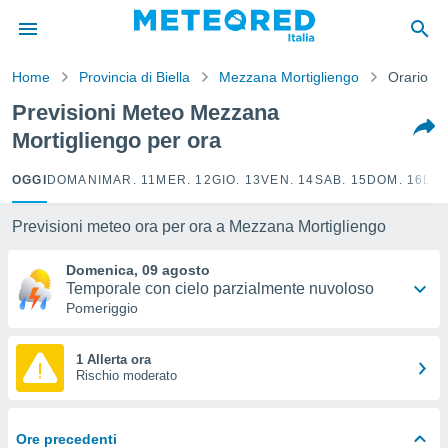
tiva
rivacy
Home
Provincia di Biella
Mezzana Mortigliengo
Orario
ti di
net
Previsioni Meteo Mezzana
net)
Mortigliengo per ora
i
 da
nisti per
OGGI
DOMANI
MAR. 11
MER. 12
GIO. 13
VEN. 14
SAB. 15
DOM. 16
LUN
 che le
ioni
Previsioni meteo ora per ora a Mezzana Mortigliengo
iano di
È
Domenica, 09 agosto
Temporale con cielo parzialmente nuvoloso
 a
Pomeriggio
ito Web
do le
opzioni:
1 Allerta ora
Rischio moderato
 i
e
Ore precedenti
amente