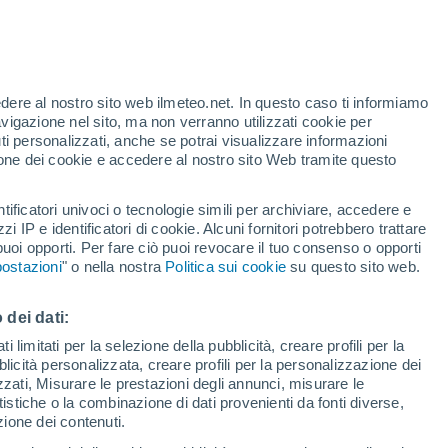
o
edere al nostro sito web ilmeteo.net. In questo caso ti informiamo
avigazione nel sito, ma non verranno utilizzati cookie per
i personalizzati, anche se potrai visualizzare informazioni
azione dei cookie e accedere al nostro sito Web tramite questo
ore si
tificatori univoci o tecnologie simili per archiviare, accedere e
etta
zzi IP e identificatori di cookie. Alcuni fornitori potrebbero trattare
 puoi opporti. Per fare ciò puoi revocare il tuo consenso o opporti
pioggia
Satelliti
Modelli
ostazioni
" o nella nostra
Politica sui cookie
su questo sito web.
 dei dati:
omenica
Lunedì
Martedì
Mercoledì
 limitati per la selezione della pubblicità, creare profili per la
bblicità personalizzata, creare profili per la personalizzazione dei
9 Ago
10 Ago
11 Ago
12 Ago
izzati, Misurare le prestazioni degli annunci, misurare le
istiche o la combinazione di dati provenienti da fonti diverse,
ezione dei contenuti.
30%
30%
70%