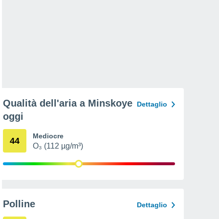
Qualità dell'aria a Minskoye
Dettaglio
oggi
Mediocre
44
O₃ (112 µg/m³)
Polline
Dettaglio