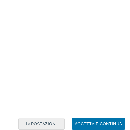
Calendario Lunare
Lun
Mar
Mer
Gio
Ven
Sab
Dom
6
7
8
9
10
11
12
13
14
15
16
17
18
19
IMPOSTAZIONI
ACCETTA E CONTINUA