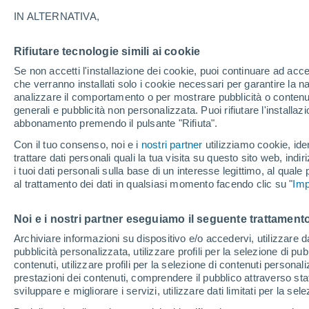
24°
IN ALTERNATIVA,
Rifiutare tecnologie simili ai cookie
UV
4 Medi
Se non accetti l'installazione dei cookie, puoi continuare ad acc
Temp. percepita 25°
FPS
6-10
che verranno installati solo i cookie necessari per garantire la n
analizzare il comportamento o per mostrare pubblicità o contenut
generali e pubblicità non personalizzata. Puoi rifiutare l'install
abbonamento premendo il pulsante "Rifiuta".
Ultim'ora.
Il fenomeno El Niño sta tornando: "L'interrutt
Con il tuo consenso, noi e i
nostri partner
utilizziamo cookie, iden
sta azionando proprio ora" – ecco cosa ci asp
trattare dati personali quali la tua visita su questo sito web, indiri
in inverno
i tuoi dati personali sulla base di un interesse legittimo, al quale
Il Meteo 1 - 7
Attualità
Mappa di pioggia
Radar di 
al trattamento dei dati in qualsiasi momento facendo clic su "
Imp
Noi e i nostri partner eseguiamo il seguente trattamento
Domani
Sabato
D
Oggi
Archiviare informazioni su dispositivo e/o accedervi, utilizzare dati
pubblicità personalizzata, utilizzare profili per la selezione di pu
7 Ago
8 Ago
6 Ago
contenuti, utilizzare profili per la selezione di contenuti personal
prestazioni dei contenuti, comprendere il pubblico attraverso stat
sviluppare e migliorare i servizi, utilizzare dati limitati per la sel
80%
60%
70%