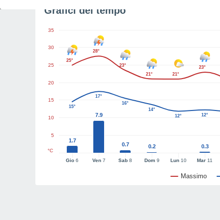
Grafici del tempo
35
30
28°
25°
25
23°
23°
21°
21°
20
17°
15
16°
15°
14°
7.9
12°
12°
10
5
1.7
0.7
0.2
0.3
°C
Gio
6
Ven
7
Sab
8
Dom
9
Lun
10
Mar
11
Massimo