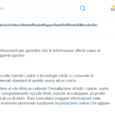
Notizie
Video
Allerte
Radar
Mappe
Satelliti
Modelli
Mondo
Sci
fessionisti per garantire che le informazioni offerte siano di
guenti opzioni:
ccolte tramite cookie o tecnologie simili, ci consente di
n elevati standard di qualità senza alcun costo.
koye
re al sito Web accettando l'installazione di tutti i cookie, nostri
 il comportamento sul sito Web, nonché di sviluppare un profilo
...
asati su di esso. Puoi consultare maggiori informazioni nella
si momento premendo il pulsante
Impostazioni cookie
che appare
Per ora
Piogge deboli nelle prossime ore