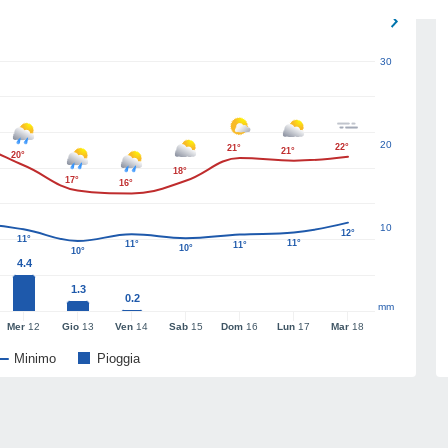
30
20
22°
21°
21°
20°
18°
17°
16°
10
12°
11°
11°
11°
11°
10°
10°
4.4
1.3
0.2
mm
Mer
12
Gio
13
Ven
14
Sab
15
Dom
16
Lun
17
Mar
18
Minimo
Pioggia