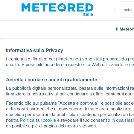
Il Meteo
Informativa sulla Privacy
I contenuti di Ilmeteo.net (ilmeteo.net) sono stati preparati da pro
qualità. È possibile accedere a questo sito Web utilizzando le se
Accetta i cookie e accedi gratuitamente
Home
Russia
Oblast di Kostroma
Minskoye
La pubblicità digitale personalizzata, basata sulle informazioni ra
finanziare la nostra attività per continuare a offrirti contenuti co
Previsioni Meteo Mins
Facendo clic sul pulsante "Accetta e continua", è possibile accede
o dei nostri partner, che ci consentono di tracciare e analizzare
10:43
Giovedi
specifico per mostrarti la pubblicità o contenuti personalizzati b
nostra
Politica sui cookie
e revocare il tuo consenso in qualsia
disponibile a piè di pagina del nostro sito web.
Parzialmente nuvoloso