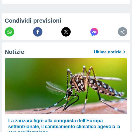
izzata.
utare
zione dei
Condividi previsioni
 al
ito Web
questo
ento
 il
Notizie
Ultime notizie
o
, noi e i
rtner
mo
tori
o
e simili
viare,
 e
La zanzara tigre alla conquista dell’Europa
ati
settentrionale, il cambiamento climatico agevola la
 quali la