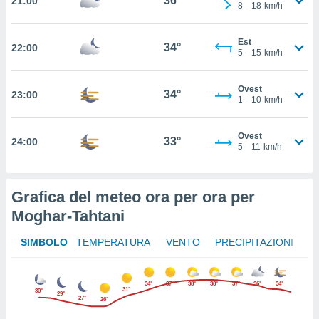
36°
21:00
8
-
18
km/h
 in
o
Est
34°
22:00
 il
5
-
15
km/h
azioni
Ovest
kie
34°
23:00
1
-
10
km/h
re
le a piè
 del
Ovest
33°
24:00
to web.
5
-
11
km/h
ATIVA,
Grafica del meteo ora per ora per
Moghar-Tahtani
e
gie
i cookie
SIMBOLO
TEMPERATURA
VENTO
PRECIPITAZIONI
ccetti
zione dei
34°
37°
38°
38°
37°
36°
34°
puoi
31°
30°
29°
27°
26°
re ad
 al