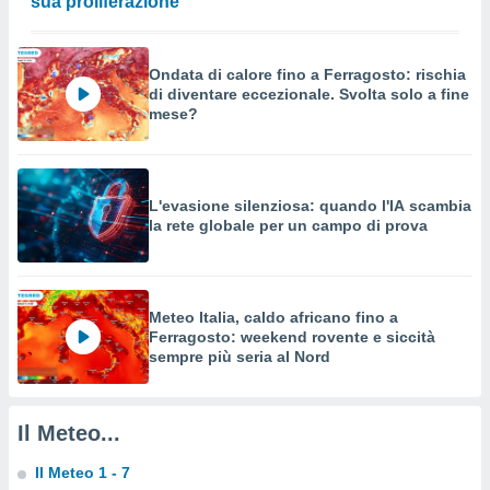
sua proliferazione
a su
ito web,
IP e
tori di
Ondata di calore fino a Ferragosto: rischia
Alcuni
di diventare eccezionale. Svolta solo a fine
mese?
ro
 tuoi dati
 sulla
un
L'evasione silenziosa: quando l'IA scambia
e
la rete globale per un campo di prova
, al quale
rti. Per
puoi
il tuo
o o
Meteo Italia, caldo africano fino a
l
Ferragosto: weekend rovente e siccità
sempre più seria al Nord
nto dei
ualsiasi
 facendo
Il Meteo...
ioni
" o
tra
Il Meteo 1 - 7
sui cookie