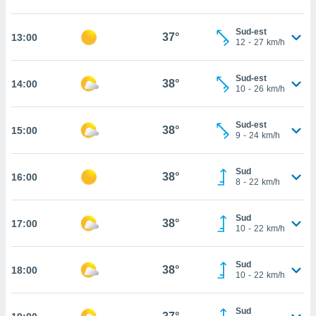
cità
Sud-est
37°
13:00
12
-
27
km/h
izzata,
ACCETTA
ulle
E
ioni
CONTINUA
Sud-est
38°
14:00
tramite
10
-
26
km/h
e simili,
IMPOSTAZIONI
nte di
Sud-est
38°
15:00
9
-
24
km/h
e la
tività per
re a
Sud
38°
16:00
ontenuti
8
-
22
km/h
ti
 di
Sud
senza
38°
17:00
10
-
22
km/h
sto.
clic sul
Sud
 "Accetta
38°
18:00
10
-
22
km/h
a", è
al sito
Sud