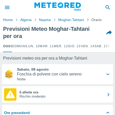
tiva
rivacy
Home
Algeria
Naama
Moghar-Tahtani
Orario
ti di
net
Previsioni Meteo Moghar-Tahtani
net)
per ora
i
 da
nisti per
OGGI
DOMANI
LUN. 10
MAR. 11
MER. 12
GIO. 13
VEN. 14
SAB. 15
DOM
 che le
ioni
Previsioni meteo ora per ora a Moghar-Tahtani
iano di
È
Sabato, 08 agosto
Foschia di polvere con cielo sereno
 a
Notte
ito Web
do le
opzioni:
6 allerte ora
Rischio moderato
 i
e
Ore precedenti
amente