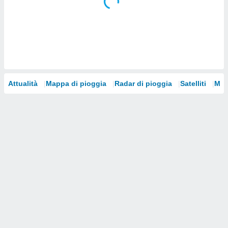
i nostri
artner
Attualità
Mappa di pioggia
Radar di pioggia
Satelliti
Mod