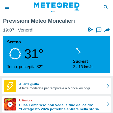
Previsioni Meteo Moncalieri
tiva
rivacy
19:07
Venerdì
...
ti di
net
Sereno
net)
31°
i
 da
nisti per
Sud-est
 che le
Temp. percepita 32°
2
13 km/h
ioni
iano di
È
Allerta gialla
 a
Allerta moderata per temporale a Moncalieri oggi
ito Web
do le
Ultim'ora.
opzioni:
Luca Lombroso non vede la fine del caldo:
"Ferragosto 2026 potrebbe entrare nella storia.
 i