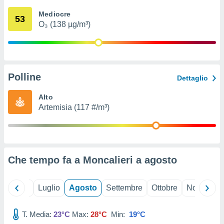
ioni
" o
Mediocre
tra
53
O₃ (138 µg/m³)
sui cookie
o sito
nostri
Polline
Dettaglio
mo il
te
Alto
ento dei
Artemisia (117 #/m³)
re
ioni su
vo e/o
i,
Che tempo fa a Moncalieri a
agosto
 dati
er la
 della
Giugno
Luglio
Agosto
Settembre
Ottobre
Novembre
à, creare
r la
à
T. Media:
23°C
Max:
28°C
Min:
19°C
izzata,