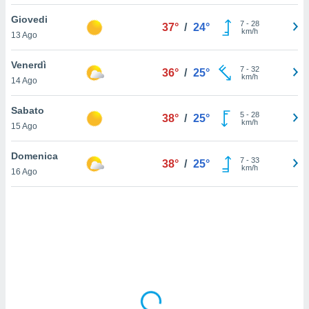
Giovedi
sui cookie
7
-
28
37°
/
24°
km/h
13 Ago
e il tuo
 in
Venerdì
7
-
32
36°
/
25°
o
km/h
14 Ago
 il
Sabato
azioni
5
-
28
38°
/
25°
km/h
15 Ago
kie
re
le a piè
Domenica
7
-
33
38°
/
25°
 del
km/h
16 Ago
to web.
ATIVA,
e
gie
i cookie
ccetti
zione dei