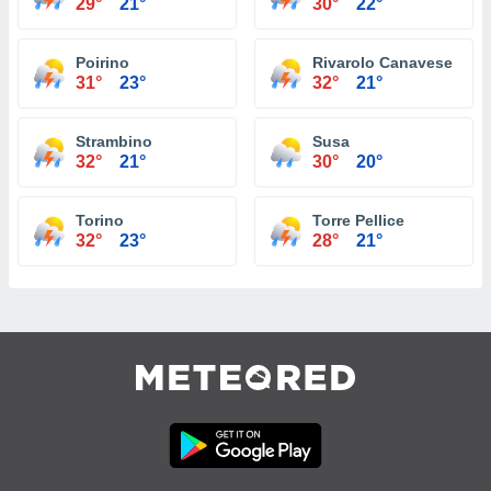
29°
21°
30°
22°
Poirino
Rivarolo Canavese
31°
23°
32°
21°
Strambino
Susa
32°
21°
30°
20°
Torino
Torre Pellice
32°
23°
28°
21°