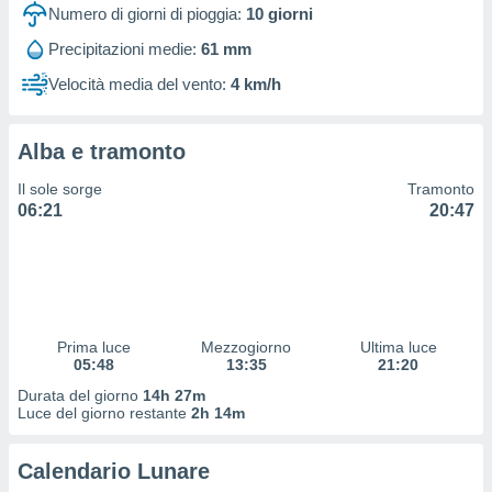
 profili
Numero di giorni di pioggia:
10
giorni
lezione
Precipitazioni medie:
61 mm
cità
izzata,
Velocità media del vento:
4 km/h
fili per
izzazione
Alba e tramonto
nuti,
 profili
Il sole sorge
Tramonto
lezione
06:21
20:47
uti
zzati,
 le
ni degli
 misurare
zioni dei
,
Prima luce
Mezzogiorno
Ultima luce
05:48
13:35
21:20
ere il
Durata del giorno
14h 27m
so
Luce del giorno restante
2h 14m
he o la
ione di
Calendario Lunare
enienti
diverse,