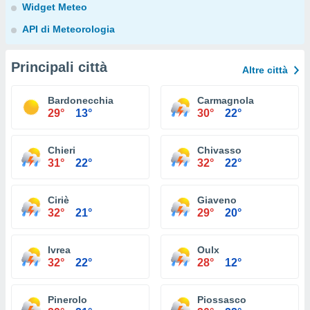
Widget Meteo
API di Meteorologia
Principali città
Altre città
Bardonecchia
Carmagnola
29°
13°
30°
22°
Chieri
Chivasso
31°
22°
32°
22°
Ciriè
Giaveno
32°
21°
29°
20°
Ivrea
Oulx
32°
22°
28°
12°
Pinerolo
Piossasco