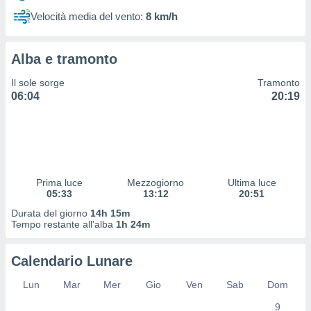
 profili
Velocità media del vento:
8 km/h
lezione
cità
izzata,
Alba e tramonto
fili per
Il sole sorge
Tramonto
izzazione
06:04
20:19
nuti,
 profili
lezione
uti
zzati,
 le
ni degli
Prima luce
Mezzogiorno
Ultima luce
 misurare
05:33
13:12
20:51
zioni dei
Durata del giorno
14h 15m
,
Tempo restante all'alba
1h 24m
ere il
so
Calendario Lunare
he o la
ione di
Lun
Mar
Mer
Gio
Ven
Sab
Dom
enienti
9
diverse,