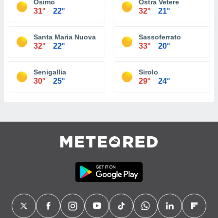
Osimo
Ostra Vetere
31°
22°
32°
21°
Santa Maria Nuova
Sassoferrato
32°
22°
33°
20°
Senigallia
Sirolo
30°
25°
29°
24°