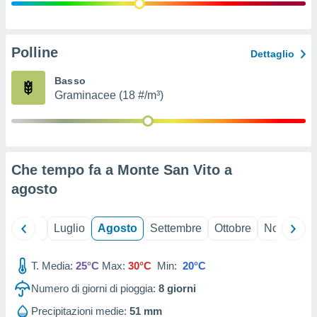
ioni
" o
tra
sui cookie
o sito
Polline
Dettaglio
Basso
nostri
Graminacee (18 #/m³)
mo il
te
ento dei
Che tempo fa a Monte San Vito a
re
agosto
ioni su
vo e/o
i,
Giugno
Luglio
Agosto
Settembre
Ottobre
Novembre
 dati
er la
 della
T. Media:
25°C
Max:
30°C
Min:
20°C
à, creare
r la
Numero di giorni di pioggia:
8
giorni
à
izzata,
Precipitazioni medie:
51 mm