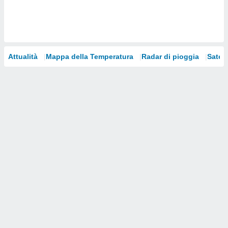
i nostri
artner
Attualità
Mappa della Temperatura
Radar di pioggia
Satelli