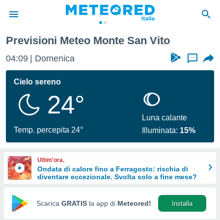
Previsioni Meteo Monte San Vito
tiva
rivacy
04:09
Domenica
...
ti di
net
Cielo sereno
net)
24°
i
 da
nisti per
Luna calante
 che le
Temp. percepita 24°
Illuminata:
15%
ioni
iano di
È
Ultim'ora.
Ondata di calore fino a Ferragosto: rischia di
 a
diventare eccezionale. Svolta solo a fine mese?
ito Web
do le
opzioni:
Scarica
GRATIS
la app di
Meteored!
Installa
 i