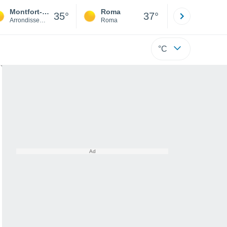
Montfort-sur-Argens
Roma
Milano
35°
37°
Arrondissement of Brignoles
Roma
Milano
°C