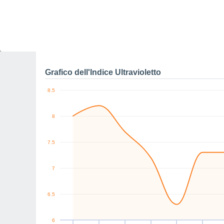
0
W
S
E
W
NW
SE
km/h
Ven
7
Sab
8
Dom
9
Lun
10
Mar
11
Mer
12
G
Raffiche massime di ve
Grafico dell'Indice Ultravioletto
8.5
8
7.5
7
6.5
6