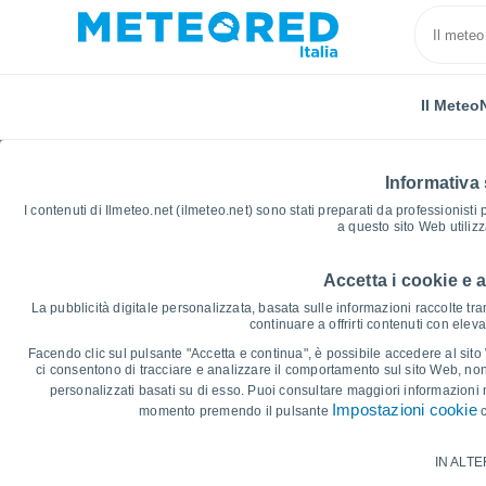
Il Meteo
Informativa 
I contenuti di Ilmeteo.net (ilmeteo.net) sono stati preparati da professionisti
a questo sito Web utiliz
Accetta i cookie e 
Home
Francia
Provenza-Alpi-Costa Azzurra
Var
La pubblicità digitale personalizzata, basata sulle informazioni raccolte tram
continuare a offrirti contenuti con elev
Grafici Meteo Montfort
Facendo clic sul pulsante "Accetta e continua", è possibile accedere al sito We
ci consentono di tracciare e analizzare il comportamento sul sito Web, nonc
personalizzati basati su di esso. Puoi consultare maggiori informazioni 
14 giorni
7 giorni
Impostazioni cookie
momento premendo il pulsante
c
Grafico delle Temperature
IN ALTE
Temperatura massima, temperatura mini