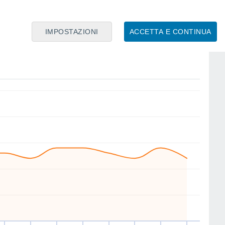
IMPOSTAZIONI
ACCETTA E CONTINUA
NW
S
NW
NW
NW
SE
S
NW
io
13
Ven
14
Sab
15
Dom
16
Lun
17
Mar
18
Mer
19
Gio
20
nto
Velocitá media del vento