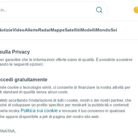
Notizie
Video
Allerte
Radar
Mappe
Satelliti
Modelli
Mondo
Sci
sulla Privacy
 per garantire che le informazioni offerte siano di qualità. È possibile accedere
zando le seguenti opzioni:
accedi gratuitamente
Montfort-sur-Argens
Grafici del tempo
ite cookie o tecnologie simili, ci consente di finanziare la nostra attività per
ati standard di qualità senza alcun costo.
-sur-Argens
b accettando l'installazione di tutti i cookie, nostri o dei nostri partner, che
hé di sviluppare un profilo specifico per mostrarti la pubblicità o contenuti
Politica sui cookie
nella nostra
e revocare il tuo consenso in qualsiasi
he appare disponibile a piè di pagina del nostro sito web.
RNATIVA,
ma e punto di rugiada per i prossimi 14 giorni