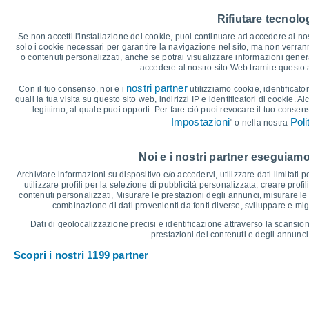
45
Rifiutare tecnolog
40
38°
37°
37°
36°
36°
36°
Se non accetti l'installazione dei cookie, puoi continuare ad accedere al nos
35
solo i cookie necessari per garantire la navigazione nel sito, ma non verran
o contenuti personalizzati, anche se potrai visualizzare informazioni general
30
accedere al nostro sito Web tramite questo
25
21°
21°
21°
nostri partner
20°
Con il tuo consenso, noi e i
utilizziamo cookie, identificator
20°
20
18°
quali la tua visita su questo sito web, indirizzi IP e identificatori di cookie. A
legittimo, al quale puoi opporti. Per fare ciò puoi revocare il tuo consen
15
Impostazioni
Poli
" o nella nostra
10
°C
Noi e i nostri partner eseguiamo
Ven
7
Sab
8
Dom
9
Lun
10
Mar
11
Mer
12
G
Archiviare informazioni su dispositivo e/o accedervi, utilizzare dati limitati p
Temperatura massima
T
utilizzare profili per la selezione di pubblicità personalizzata, creare profil
contenuti personalizzati, Misurare le prestazioni degli annunci, misurare le 
combinazione di dati provenienti da fonti diverse, sviluppare e miglio
Grafico delle Precipitazioni e Nuvolosità
Dati di geolocalizzazione precisi e identificazione attraverso la scansion
prestazioni dei contenuti e degli annunci,
Pioggia, neve e nuvol
Scopri i nostri 1199 partner
5
10
1017
1016