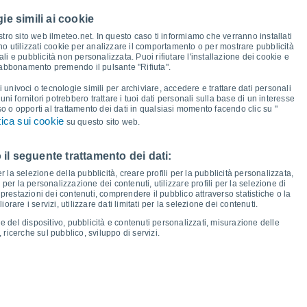
ie simili ai cookie
40°
39°
38°
38°
37°
35°
tro sito web ilmeteo.net. In questo caso ti informiamo che verranno installati
35°
34°
no utilizzati cookie per analizzare il comportamento o per mostrare pubblicità
i e pubblicità non personalizzata. Puoi rifiutare l'installazione dei cookie e
 abbonamento premendo il pulsante "Rifiuta".
23°
23°
22°
22°
21°
21°
21°
20°
i univoci o tecnologie simili per archiviare, accedere e trattare dati personali
lcuni fornitori potrebbero trattare i tuoi dati personali sulla base di un interesse
so o opporti al trattamento dei dati in qualsiasi momento facendo clic su "
tica sui cookie
su questo sito web.
 il seguente trattamento dei dati:
io
13
Ven
14
Sab
15
Dom
16
Lun
17
Mar
18
Mer
19
Gio
20
er la selezione della pubblicità, creare profili per la pubblicità personalizzata,
emperatura minima
Punto di rugiada
i per la personalizzazione dei contenuti, utilizzare profili per la selezione di
prestazioni dei contenuti, comprendere il pubblico attraverso statistiche o la
rare i servizi, utilizzare dati limitati per la selezione dei contenuti.
e del dispositivo, pubblicità e contenuti personalizzati, misurazione delle
 ricerche sul pubblico, sviluppo di servizi.
osità per i prossimi 14 giorni
100
20
75
1016