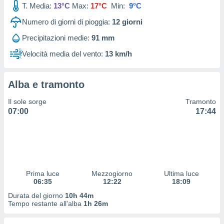
T. Media:
13°C
Max:
17°C
Min:
9°C
ioni
" o
tra
Numero di giorni di pioggia:
12
giorni
sui cookie
o sito
Precipitazioni medie:
91 mm
Velocità media del vento:
13 km/h
nostri
mo il
Alba e tramonto
te
ento dei
Il sole sorge
Tramonto
07:00
17:44
re
ioni su
vo e/o
i,
 dati
er la
Prima luce
Mezzogiorno
Ultima luce
 della
06:35
12:22
18:09
à, creare
Durata del giorno
10h 44m
r la
Tempo restante all'alba
1h 26m
à
izzata,