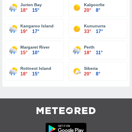
Jurien Bay
Kalgoorlie
18°
15°
20°
8°
Kangaroo Island
Kununurra
19°
17°
33°
17°
Margaret River
Perth
15°
10°
18°
11°
Rottnest Island
Siberia
18°
15°
20°
8°