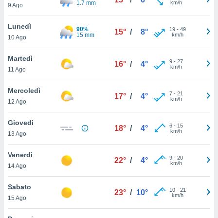
1.7 mm
km/h
a", è
9 Ago
al sito
Lunedì
90%
19
-
49
ettando
15°
/
8°
15 mm
km/h
10 Ago
zione di
okie,
Martedì
dei nostri
9
-
27
16°
/
4°
km/h
che ci
11 Ago
no di
 e
Mercoledì
7
-
21
17°
/
4°
e il
km/h
12 Ago
amento
 Web,
Giovedi
i
6
-
15
18°
/
4°
km/h
re un
13 Ago
pecifico
arti la
Venerdì
9
-
20
22°
/
4°
à o
km/h
14 Ago
i
zzati
Sabato
 di esso.
10
-
21
23°
/
10°
km/h
sultare
15 Ago
oni nella