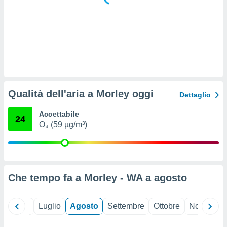
 e
ati
 quali la
a su
ito web,
IP e
tori di
Alcuni
ro
Qualità dell'aria a Morley oggi
Dettaglio
 tuoi dati
 sulla
Accettabile
un
24
O₃ (59 µg/m³)
e
, al quale
rti. Per
puoi
il tuo
o o
Che tempo fa a Morley - WA a
agosto
l
nto dei
ualsiasi
Giugno
Luglio
Agosto
Settembre
Ottobre
Novembre
 facendo