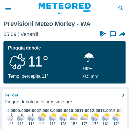
Previsioni Meteo Morley - WA
tiva
rivacy
05:09
Venerdì
...
ti di
net
Pioggia debole
net)
11°
i
 da
nisti per
90%
 che le
Temp. percepita 11°
0.5 mm
ioni
iano di
È
Per ora
 a
Piogge deboli nelle prossime ore
ito Web
:00
04:00
05:00
06:00
07:00
08:00
09:00
10:00
11:00
12:00
13:00
14:00
15:
do le
opzioni:
2°
12°
11°
11°
11°
11°
13°
15°
17°
17°
16°
17°
17
 i