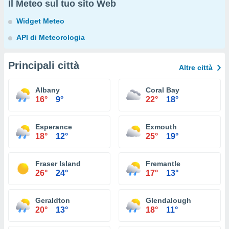
Il Meteo sul tuo sito Web
Widget Meteo
API di Meteorologia
Principali città
Altre città
Albany
Coral Bay
16°
9°
22°
18°
Esperance
Exmouth
18°
12°
25°
19°
Fraser Island
Fremantle
26°
24°
17°
13°
Geraldton
Glendalough
20°
13°
18°
11°