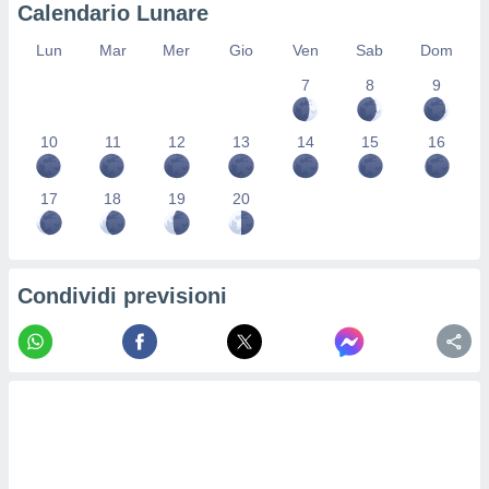
Calendario Lunare
 profili
lezione
Lun
Mar
Mer
Gio
Ven
Sab
Dom
cità
izzata,
7
8
9
fili per
izzazione
10
11
12
13
14
15
16
nuti,
 profili
lezione
17
18
19
20
uti
zzati,
 le
ni degli
Condividi previsioni
 misurare
zioni dei
,
ere il
so
he o la
ione di
enienti
diverse,