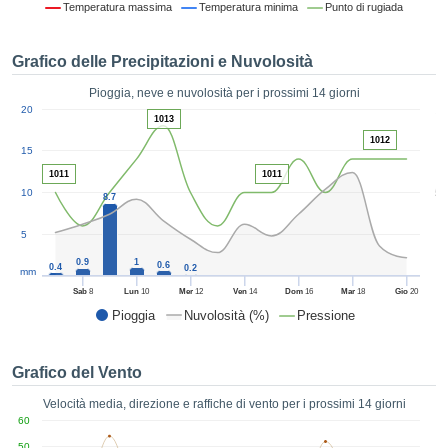
Temperatura massima
Temperatura minima
Punto di rugiada
ie e
edi
tamente
Grafico delle Precipitazioni e Nuvolosità
blicità
Pioggia, neve e nuvolosità per i prossimi 14 giorni
tale
1
20
lizzata,
1013
ACCETTA
 sulle
1012
E
15
azioni
CONTINUA
 tramite
1011
1011
5
10
ie o
8.7
e simili,
IMPOSTAZIONI
ente di
5
iare la
0.9
1
0.6
0.4
0.2
tività per
mm
uare a
Sab
8
Lun
10
Mer
12
Ven
14
Dom
16
Mar
18
Gio
20
contenuti
Pioggia
Nuvolosità (%)
Pressione
levati
ard di
à senza
Grafico del Vento
costo.
Velocità media, direzione e raffiche di vento per i prossimi 14 giorni
clic sul
60
 "Accetta
50