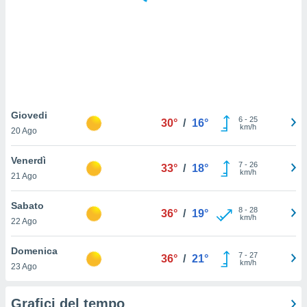
puoi
re ad
 al
ito web
et. In
aso ti
mo che
installati
okie
Giovedi
6
-
25
30°
/
16°
i per
km/h
20 Ago
 la
one nel
Venerdì
7
-
26
 non
33°
/
18°
km/h
21 Ago
utilizzati
er
e il
Sabato
8
-
28
36°
/
19°
amento o
km/h
22 Ago
rare
à o
Domenica
7
-
27
i
36°
/
21°
km/h
23 Ago
zzati,
 potrai
are
Grafici del tempo