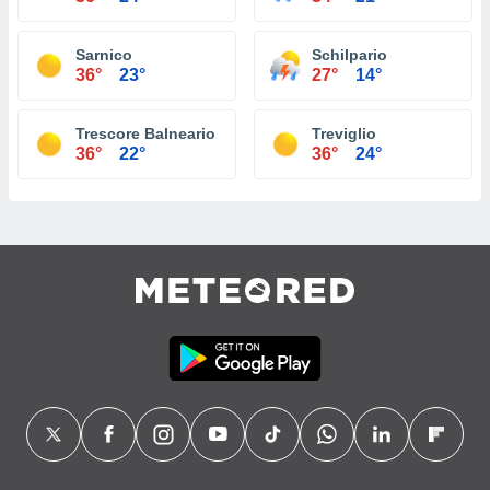
Sarnico
Schilpario
36°
23°
27°
14°
Trescore Balneario
Treviglio
36°
22°
36°
24°