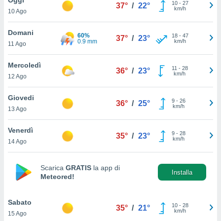
a", è
10
-
27
37°
/
22°
km/h
10 Ago
al sito
ettando
Domani
60%
18
-
47
37°
/
23°
zione di
0.9 mm
km/h
11 Ago
okie,
dei nostri
Mercoledì
11
-
28
che ci
36°
/
23°
km/h
12 Ago
no di
 e
e il
Giovedi
9
-
26
36°
/
25°
amento
km/h
13 Ago
 Web,
i
Venerdì
9
-
28
re un
35°
/
23°
km/h
14 Ago
pecifico
arti la
à o
Scarica
GRATIS
la app di
i
Installa
Meteored!
zzati
 di esso.
sultare
Sabato
10
-
28
35°
/
21°
km/h
15 Ago
oni nella