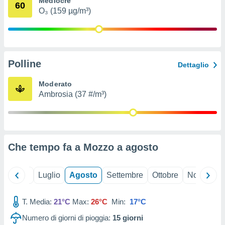
Mediocre
60
ioni
" o
O₃ (159 µg/m³)
tra
sui cookie
o sito
Polline
nostri
Dettaglio
mo il
Moderato
te
Ambrosia (37 #/m³)
ento dei
re
ioni su
vo e/o
Che tempo fa a Mozzo a
agosto
i,
 dati
er la
Giugno
Luglio
Agosto
Settembre
Ottobre
Novembre
 della
à, creare
r la
T. Media:
21°C
Max:
26°C
Min:
17°C
à
Numero di giorni di pioggia:
15
giorni
izzata,