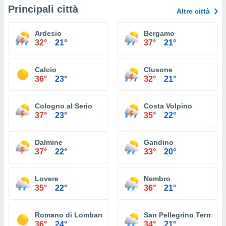
Principali città
Altre città
Ardesio
Bergamo
32°
21°
37°
21°
Calcio
Clusone
36°
23°
32°
21°
Cologno al Serio
Costa Volpino
37°
23°
35°
22°
Dalmine
Gandino
37°
22°
33°
20°
Lovere
Nembro
35°
22°
36°
21°
Romano di Lombardia
San Pellegrino Terme
36°
24°
34°
21°