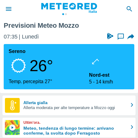
Previsioni Meteo Mozzo
tiva
rivacy
07:35
Lunedì
...
ti di
net
Sereno
net)
26°
i
 da
nisti per
Nord-est
 che le
Temp. percepita 27°
5
14 km/h
ioni
iano di
È
Allerta gialla
 a
Allerta moderata per alte temperature a Mozzo oggi
ito Web
do le
Ultim'ora.
opzioni:
Meteo, tendenza di lungo termine: arrivano
conferme, la svolta dopo Ferragosto
 i