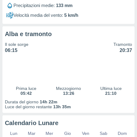
 profili
Precipitazioni medie:
133 mm
lezione
cità
Velocità media del vento:
5 km/h
izzata,
fili per
Alba e tramonto
izzazione
nuti,
Il sole sorge
Tramonto
 profili
06:15
20:37
lezione
uti
zzati,
 le
ni degli
 misurare
Prima luce
Mezzogiorno
Ultima luce
zioni dei
05:42
13:26
21:10
,
ere il
Durata del giorno
14h 22m
Luce del giorno restante
13h 35m
so
he o la
Calendario Lunare
ione di
enienti
Lun
Mar
Mer
Gio
Ven
Sab
Dom
diverse,