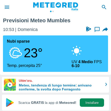
Previsioni Meteo Mumbles
tiva
rivacy
10:53
Domenica
...
ti di
net
Nubi sparse
net)
23°
i
 da
nisti per
UV
4 Medio
FPS
 che le
Temp. percepita 25°
6-10
ioni
iano di
È
Ultim'ora.
Meteo, tendenza di lungo termine: arrivano
 a
conferme, la svolta dopo Ferragosto
ito Web
do le
opzioni:
Scarica
GRATIS
la app di
Meteored!
Installare
 i