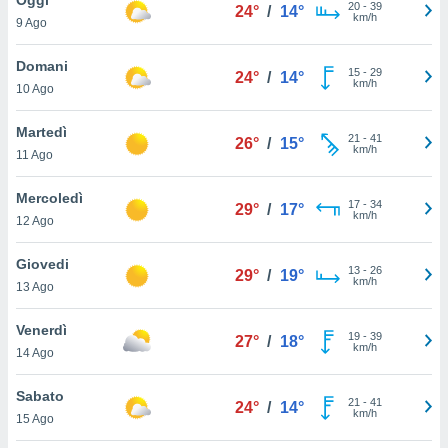
a", è
20
-
39
24°
/
14°
km/h
9 Ago
al sito
ettando
Domani
15
-
29
24°
/
14°
zione di
km/h
10 Ago
okie,
dei nostri
Martedì
21
-
41
che ci
26°
/
15°
km/h
11 Ago
no di
 e
e il
Mercoledì
17
-
34
29°
/
17°
amento
km/h
12 Ago
 Web,
i
Giovedi
13
-
26
re un
29°
/
19°
km/h
13 Ago
pecifico
arti la
Venerdì
à o
19
-
39
27°
/
18°
km/h
i
14 Ago
zzati
 di esso.
Sabato
21
-
41
sultare
24°
/
14°
km/h
15 Ago
oni nella