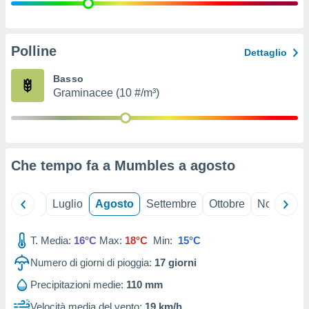
ioni
" o
tra
sui cookie
o sito
Polline
Dettaglio
Basso
nostri
Graminacee (10 #/m³)
mo il
te
ento dei
Che tempo fa a Mumbles a
agosto
re
ioni su
vo e/o
Giugno
Luglio
Agosto
Settembre
Ottobre
Novembre
i,
 dati
er la
T. Media:
16°C
Max:
18°C
Min:
15°C
 della
Numero di giorni di pioggia:
17
giorni
à, creare
r la
Precipitazioni medie:
110 mm
à
izzata,
Velocità media del vento:
19 km/h