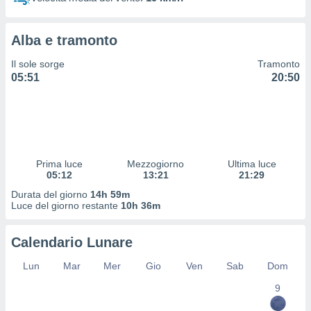
 profili
lezione
cità
Alba e tramonto
izzata,
fili per
Il sole sorge
Tramonto
05:51
20:50
izzazione
nuti,
 profili
lezione
uti
zzati,
Prima luce
Mezzogiorno
Ultima luce
 le
05:12
13:21
21:29
ni degli
 misurare
Durata del giorno
14h 59m
zioni dei
Luce del giorno restante
10h 36m
,
ere il
Calendario Lunare
so
Lun
Mar
Mer
Gio
Ven
Sab
Dom
he o la
ione di
9
enienti
diverse,