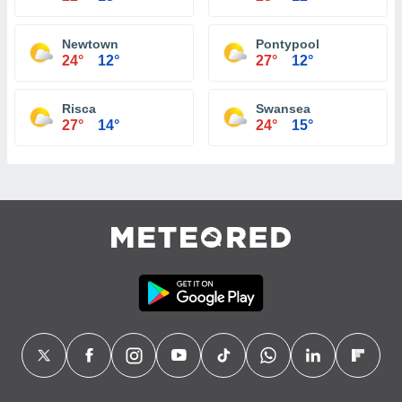
Newtown
Pontypool
24°
12°
27°
12°
Risca
Swansea
27°
14°
24°
15°