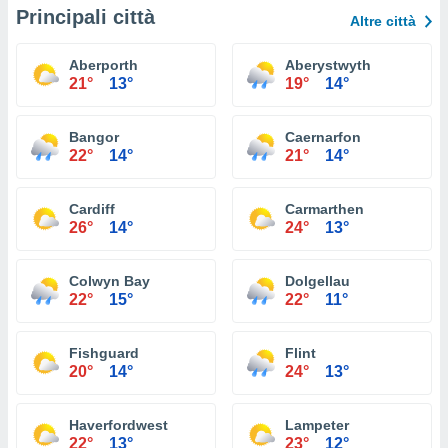
Principali città
Altre città
Aberporth
Aberystwyth
21°
13°
19°
14°
Bangor
Caernarfon
22°
14°
21°
14°
Cardiff
Carmarthen
26°
14°
24°
13°
Colwyn Bay
Dolgellau
22°
15°
22°
11°
Fishguard
Flint
20°
14°
24°
13°
Haverfordwest
Lampeter
22°
13°
23°
12°