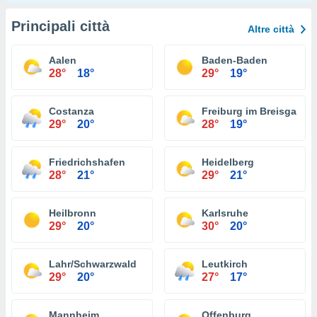
Principali città
Altre città
Aalen
Baden-Baden
28°
18°
29°
19°
Costanza
Freiburg im Breisgau
29°
20°
28°
19°
Friedrichshafen
Heidelberg
28°
21°
29°
21°
Heilbronn
Karlsruhe
29°
20°
30°
20°
Lahr/Schwarzwald
Leutkirch
29°
20°
27°
17°
Mannheim
Offenburg