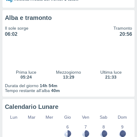
 profili
lezione
cità
Alba e tramonto
izzata,
fili per
Il sole sorge
Tramonto
06:02
20:56
izzazione
nuti,
 profili
lezione
uti
zzati,
Prima luce
Mezzogiorno
Ultima luce
 le
05:24
13:29
21:33
ni degli
 misurare
Durata del giorno
14h 54m
zioni dei
Tempo restante all'alba
40m
,
ere il
Calendario Lunare
so
Lun
Mar
Mer
Gio
Ven
Sab
Dom
he o la
ione di
6
7
8
9
enienti
diverse,