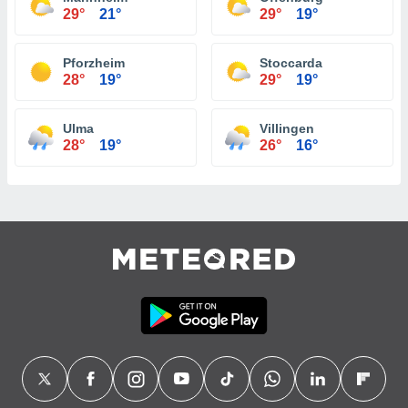
29°
21°
29°
19°
Pforzheim
Stoccarda
28°
19°
29°
19°
Ulma
Villingen
28°
19°
26°
16°