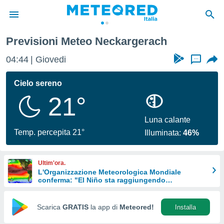
Previsioni Meteo Neckargerach
tiva
rivacy
04:44
Giovedi
...
ti di
net
Cielo sereno
net)
21°
i
 da
nisti per
Luna calante
 che le
Temp. percepita 21°
Illuminata:
46%
ioni
iano di
È
Ultim'ora.
L'Organizzazione Meteorologica Mondiale
 a
conferma: "El Niño sta raggiungendo
ito Web
un'intensità mai vista da diversi anni"
do le
opzioni:
Scarica
GRATIS
la app di
Meteored!
Installa
 i