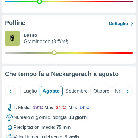
ioni
" o
tra
sui cookie
o sito
Polline
Dettaglio
Basso
nostri
Graminacee (8 #/m³)
mo il
te
ento dei
Che tempo fa a Neckargerach a
agosto
re
ioni su
vo e/o
Giugno
Luglio
Agosto
Settembre
Ottobre
Novembre
i,
 dati
er la
T. Media:
19°C
Max:
24°C
Min:
14°C
 della
Numero di giorni di pioggia:
13
giorni
à, creare
r la
Precipitazioni medie:
75 mm
à
izzata,
Velocità media del vento:
9 km/h