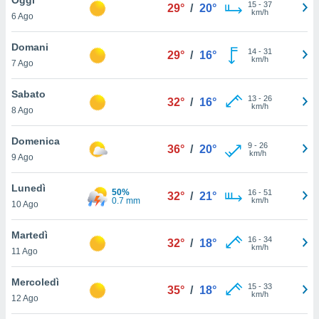
a", è
15
-
37
29°
/
20°
km/h
6 Ago
al sito
ettando
Domani
14
-
31
29°
/
16°
zione di
km/h
7 Ago
okie,
dei nostri
Sabato
13
-
26
che ci
32°
/
16°
km/h
8 Ago
no di
 e
e il
Domenica
9
-
26
36°
/
20°
amento
km/h
9 Ago
 Web,
i
Lunedì
50%
16
-
51
re un
32°
/
21°
0.7 mm
km/h
10 Ago
pecifico
arti la
Martedì
à o
16
-
34
32°
/
18°
km/h
i
11 Ago
zzati
 di esso.
Mercoledì
15
-
33
sultare
35°
/
18°
km/h
12 Ago
oni nella