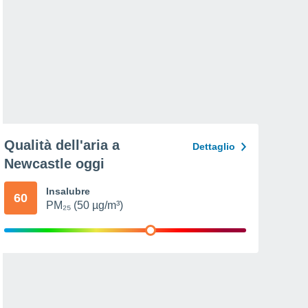
Qualità dell'aria a
Dettaglio
Newcastle oggi
Insalubre
60
PM₂₅ (50 µg/m³)