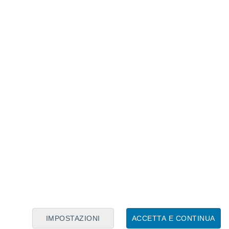
Calendario Lunare
Lun
Mar
Mer
Gio
Ven
Sab
Dom
6
7
8
9
10
11
12
13
14
15
16
17
18
19
IMPOSTAZIONI
ACCETTA E CONTINUA