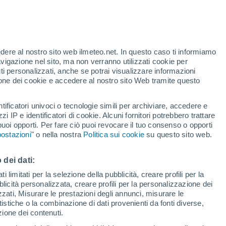
edere al nostro sito web ilmeteo.net. In questo caso ti informiamo
h
avigazione nel sito, ma non verranno utilizzati cookie per
i personalizzati, anche se potrai visualizzare informazioni
azione dei cookie e accedere al nostro sito Web tramite questo
ore si
tificatori univoci o tecnologie simili per archiviare, accedere e
etta
zzi IP e identificatori di cookie. Alcuni fornitori potrebbero trattare
 puoi opporti. Per fare ciò puoi revocare il tuo consenso o opporti
adar di pioggia
Satelliti
Modelli
ostazioni
" o nella nostra
Politica sui cookie
su questo sito web.
 dei dati:
omenica
Lunedì
Martedì
Mercoledì
 limitati per la selezione della pubblicità, creare profili per la
bblicità personalizzata, creare profili per la personalizzazione dei
9 Ago
10 Ago
11 Ago
12 Ago
izzati, Misurare le prestazioni degli annunci, misurare le
istiche o la combinazione di dati provenienti da fonti diverse,
ezione dei contenuti.
90%
80%
70%