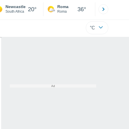
Newcastle
Roma
Milano
20°
36°
South Africa
Roma
Milano
°C