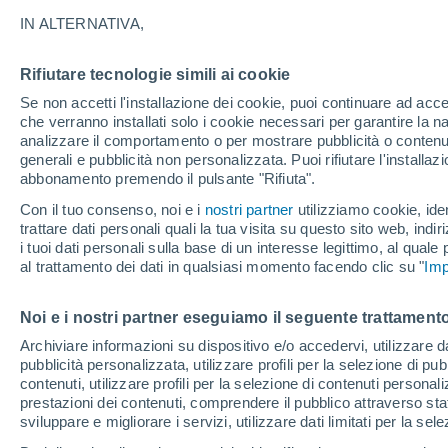
20°
IN ALTERNATIVA,
Rifiutare tecnologie simili ai cookie
Sud-est
Se non accetti l'installazione dei cookie, puoi continuare ad acc
Temp. percepita 20°
2
-
17 km/
che verranno installati solo i cookie necessari per garantire la n
analizzare il comportamento o per mostrare pubblicità o contenut
generali e pubblicità non personalizzata. Puoi rifiutare l'install
abbonamento premendo il pulsante "Rifiuta".
Ultim'ora.
Il fenomeno El Niño sta tornando: "L'interrutt
Con il tuo consenso, noi e i
nostri partner
utilizziamo cookie, iden
sta azionando proprio ora" – ecco cosa ci asp
trattare dati personali quali la tua visita su questo sito web, indiri
in inverno
i tuoi dati personali sulla base di un interesse legittimo, al quale
Il Meteo 1 - 7
Attualità
Mappa della Temperatura
R
al trattamento dei dati in qualsiasi momento facendo clic su "
Imp
Noi e i nostri partner eseguiamo il seguente trattamento
Domani
Sabato
D
Oggi
Archiviare informazioni su dispositivo e/o accedervi, utilizzare dati
pubblicità personalizzata, utilizzare profili per la selezione di pu
7 Ago
8 Ago
6 Ago
contenuti, utilizzare profili per la selezione di contenuti personal
prestazioni dei contenuti, comprendere il pubblico attraverso stat
sviluppare e migliorare i servizi, utilizzare dati limitati per la sel