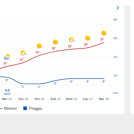
80
60
23°
20°
19°
18°
16°
40
12°
10°
20
4°
3°
3°
3°
2°
1°
1°
0.8
mm
Mer
12
Gio
13
Ven
14
Sab
15
Dom
16
Lun
17
Mar
18
Minimo
Pioggia