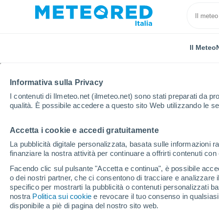
Il Meteo
Informativa sulla Privacy
I contenuti di Ilmeteo.net (ilmeteo.net) sono stati preparati da pro
qualità. È possibile accedere a questo sito Web utilizzando le se
Accetta i cookie e accedi gratuitamente
Home
Sud Africa
Newcastle
La pubblicità digitale personalizzata, basata sulle informazioni ra
finanziare la nostra attività per continuare a offrirti contenuti co
Previsioni Meteo Newca
Facendo clic sul pulsante "Accetta e continua", è possibile accede
o dei nostri partner, che ci consentono di tracciare e analizzare
17:29
Giovedi
specifico per mostrarti la pubblicità o contenuti personalizzati b
nostra
Politica sui cookie
e revocare il tuo consenso in qualsia
disponibile a piè di pagina del nostro sito web.
Sereno