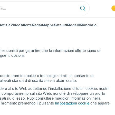
Notizie
Video
Allerte
Radar
Mappe
Satelliti
Modelli
Mondo
Sci
fessionisti per garantire che le informazioni offerte siano di
guenti opzioni:
ccolte tramite cookie o tecnologie simili, ci consente di
n elevati standard di qualità senza alcun costo.
stle (Sud Africa)
re al sito Web accettando l'installazione di tutti i cookie, nostri
 il comportamento sul sito Web, nonché di sviluppare un profilo
...
asati su di esso. Puoi consultare maggiori informazioni nella
si momento premendo il pulsante
Impostazioni cookie
che appare
Per ora
Cielo sereno nelle prossime ore