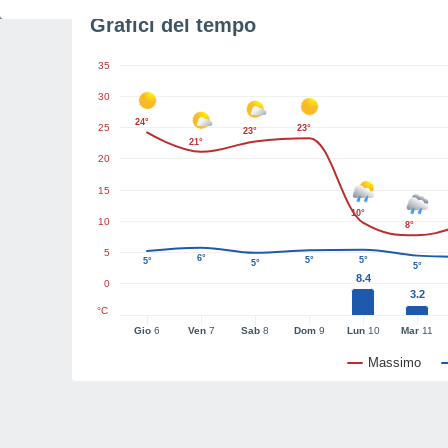
Grafici del tempo
35
30
24°
25
23°
23°
21°
20
15
10°
10
8°
5
6°
5°
5°
5°
5°
5°
8.4
0
3.2
°C
Gio
6
Ven
7
Sab
8
Dom
9
Lun
10
Mar
11
Massimo