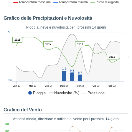
Temperatura massima
Temperatura minima
Punto di rugiada
ie e
edi
tamente
Grafico delle Precipitazioni e Nuvolosità
blicità
Pioggia, neve e nuvolosità per i prossimi 14 giorni
tale
1
5
lizzata,
ACCETTA
1019
 sulle
E
1017
1017
azioni
CONTINUA
 tramite
5
ie o
1011
e simili,
IMPOSTAZIONI
ente di
1.1
0.9
0.7
iare la
tività per
mm
uare a
Lun
10
Mer
12
Ven
14
Dom
16
Mar
18
Gio
20
Sab
22
contenuti
Pioggia
Nuvolosità (%)
Pressione
levati
ard di
à senza
Grafico del Vento
costo.
Velocità media, direzione e raffiche di vento per i prossimi 14 giorni
clic sul
60
 "Accetta
50