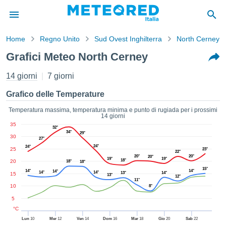
Home
Regno Unito
Sud Ovest Inghilterra
North Cerney
mativa
Grafici Meteo North Cerney
Privacy
nuti di
14 giorni
7 giorni
eo.net
eo.net)
Grafico delle Temperature
stati
ati da
Temperatura massima, temperatura minima e punto di rugiada per i prossimi
14 giorni
nisti per
35
e che le
32°
34°
29°
30
azioni
27°
siano di
24°
24°
25
23°
22°
tà. È
20°
20°
20°
19°
19°
18°
20
18°
18°
ibile
15°
14°
14°
14°
14°
14°
13°
14°
15
ere a
13°
12°
11°
sito Web
10
8°
ando le
5
 opzioni:
°C
Lun
10
Mer
12
Ven
14
Dom
16
Mar
18
Gio
20
Sab
22
tta i