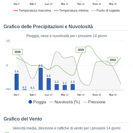
ie e
Gio
6
Sab
8
Lun
10
Mer
12
Ven
14
Dom
16
Mar
18
edi
Temperatura massima
Temperatura minima
Punto di rugiada
tamente
blicità
Grafico delle Precipitazioni e Nuvolosità
tale
lizzata,
Pioggia, neve e nuvolosità per i prossimi 14 giorni
ACCETTA
1
 sulle
10
E
azioni
CONTINUA
1019
 tramite
1018
ie o
1014
e simili,
IMPOSTAZIONI
5
5
4.6
ente di
3.4
iare la
2.5
tività per
1.3
1.3
1.1
uare a
0.2
0.1
mm
contenuti
Gio
6
Sab
8
Lun
10
Mer
12
Ven
14
Dom
16
Mar
18
levati
Pioggia
Nuvolosità (%)
Pressione
ard di
à senza
costo.
Grafico del Vento
clic sul
Velocità media, direzione e raffiche di vento per i prossimi 14 giorni
 "Accetta