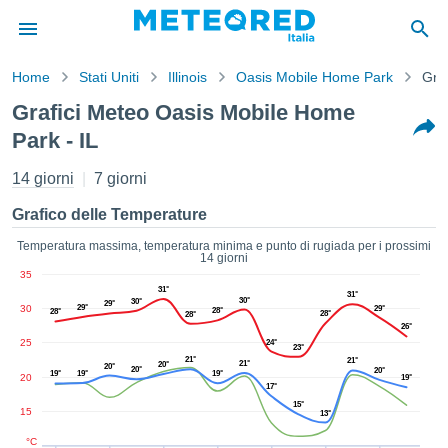
Home
Stati Uniti
Illinois
Oasis Mobile Home Park
Graf
mativa
Grafici Meteo Oasis Mobile Home
Privacy
Park - IL
nuti di
eo.net
14 giorni
7 giorni
eo.net)
stati
Grafico delle Temperature
ati da
nisti per
Temperatura massima, temperatura minima e punto di rugiada per i prossimi
e che le
14 giorni
azioni
35
siano di
31°
31°
30°
30°
29°
30
29°
tà. È
29°
28°
28°
28°
28°
26°
ibile
25
24°
ere a
23°
21°
21°
21°
20°
sito Web
20°
20°
20°
19°
19°
19°
20
19°
ando le
17°
 opzioni:
15°
15
13°
°C
tta i