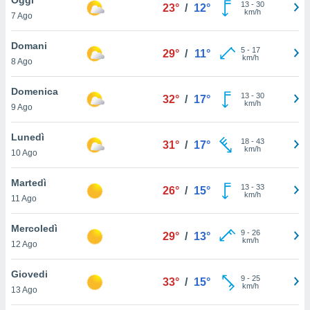
a", è
13
-
30
23°
/
12°
km/h
7 Ago
al sito
ettando
Domani
5
-
17
29°
/
11°
zione di
km/h
8 Ago
okie,
dei nostri
Domenica
13
-
30
che ci
32°
/
17°
km/h
9 Ago
no di
 e
e il
Lunedì
18
-
43
31°
/
17°
amento
km/h
10 Ago
 Web,
i
Martedì
13
-
33
re un
26°
/
15°
km/h
11 Ago
pecifico
arti la
Mercoledì
à o
9
-
26
29°
/
13°
km/h
i
12 Ago
zzati
 di esso.
Giovedi
9
-
25
sultare
33°
/
15°
km/h
13 Ago
oni nella