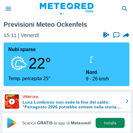
Previsioni Meteo Ockenfels
tiva
rivacy
15:11
Venerdì
...
ti di
net
Nubi sparse
net)
22°
i
 da
nisti per
Nord
 che le
Temp. percepita 25°
9
26 km/h
ioni
iano di
È
Ultim'ora.
Luca Lombroso non vede la fine del caldo:
 a
"Ferragosto 2026 potrebbe entrare nella storia.
ito Web
Ecco perché."
do le
opzioni:
Scarica
GRATIS
la app di
Meteored!
Installa
 i