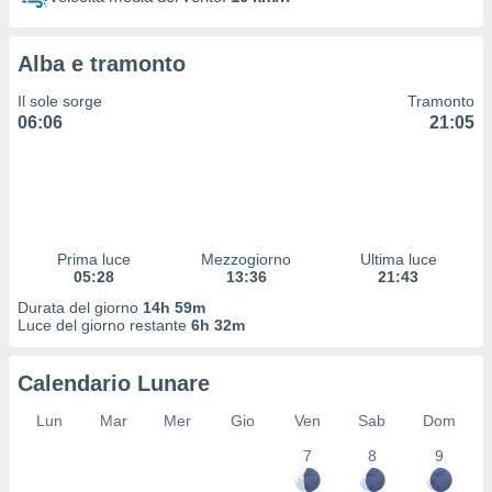
 profili
lezione
cità
Alba e tramonto
izzata,
fili per
Il sole sorge
Tramonto
06:06
21:05
izzazione
nuti,
 profili
lezione
uti
zzati,
Prima luce
Mezzogiorno
Ultima luce
 le
05:28
13:36
21:43
ni degli
 misurare
Durata del giorno
14h 59m
zioni dei
Luce del giorno restante
6h 32m
,
ere il
Calendario Lunare
so
Lun
Mar
Mer
Gio
Ven
Sab
Dom
he o la
ione di
7
8
9
enienti
diverse,