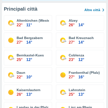
Principali città
Altre città
Altenkirchen (Westerwald)
Alzey
22°
11°
26°
14°
Bad Bergzabern
Bad Kreuznach
27°
14°
27°
14°
Bernkastel-Kues
Coblenza
25°
12°
23°
12°
Daun
Frankenthal (Pfalz)
22°
10°
27°
16°
Kaiserslautern
Lahnstein
26°
13°
25°
13°
Landau in der Pfalz
Linz am Rhein