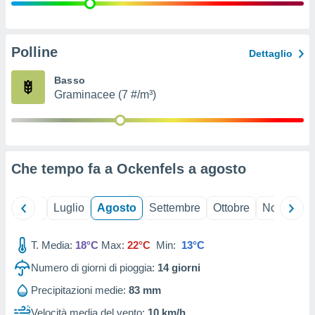
ioni
" o
tra
sui cookie
o sito
Polline
Dettaglio
Basso
nostri
Graminacee (7 #/m³)
mo il
te
ento dei
Che tempo fa a Ockenfels a
agosto
re
ioni su
vo e/o
Giugno
Luglio
Agosto
Settembre
Ottobre
Novembre
i,
 dati
er la
T. Media:
18°C
Max:
22°C
Min:
13°C
 della
Numero di giorni di pioggia:
14
giorni
à, creare
r la
Precipitazioni medie:
83 mm
à
izzata,
Velocità media del vento:
10 km/h