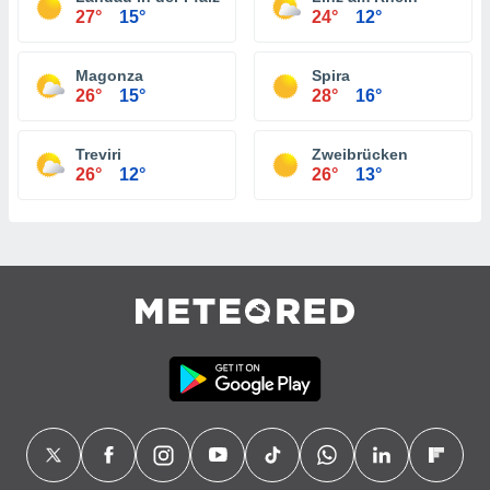
27°
15°
24°
12°
Magonza
Spira
26°
15°
28°
16°
Treviri
Zweibrücken
26°
12°
26°
13°