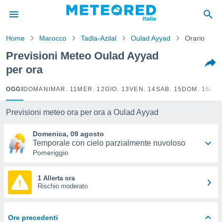
tiva
rivacy
Home
Marocco
Tadla-Azilal
Oulad Ayyad
Orario
ti di
net
Previsioni Meteo Oulad Ayyad
net)
per ora
i
 da
nisti per
OGGI
DOMANI
MAR. 11
MER. 12
GIO. 13
VEN. 14
SAB. 15
DOM. 16
LUN
 che le
ioni
Previsioni meteo ora per ora a Oulad Ayyad
iano di
È
Domenica, 09 agosto
Temporale con cielo parzialmente nuvoloso
 a
Pomeriggio
ito Web
do le
opzioni:
1 Allerta ora
Rischio moderato
 i
e
Ore precedenti
amente