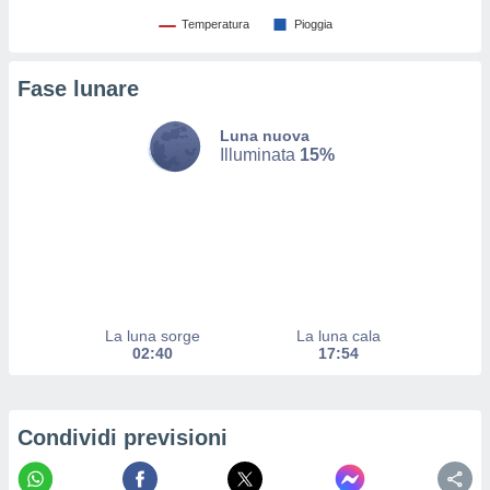
izzata.
utare
Temperatura
Pioggia
zione dei
Fase lunare
 al
ito Web
questo
Luna nuova
ento
Illuminata
15%
 il
o
, noi e i
rtner
mo
La luna sorge
La luna cala
tori
02:40
17:54
o
e simili
viare,
 e
Condividi previsioni
ati
 quali la