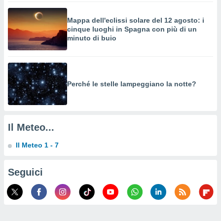
o sito
Mappa dell'eclissi solare del 12 agosto: i
cinque luoghi in Spagna con più di un
nostri
minuto di buio
mo il
te
ento dei
Perché le stelle lampeggiano la notte?
re
ioni su
vo e/o
i,
Il Meteo...
 dati
er la
Il Meteo 1 - 7
 della
à, creare
r la
Seguici
à
izzata,
 profili
lezione
cità