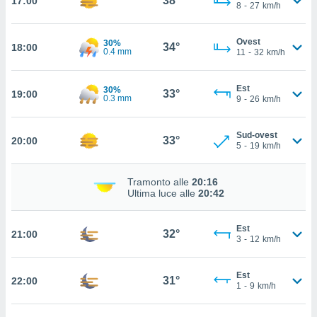
38°
17:00
8
-
27
km/h
 in
o
Ovest
30%
34°
18:00
 il
0.4 mm
11
-
32
km/h
azioni
Est
30%
kie
33°
19:00
0.3 mm
9
-
26
km/h
re
le a piè
 del
Sud-ovest
33°
20:00
to web.
5
-
19
km/h
Tramonto alle
20:16
ATIVA,
Ultima luce alle
20:42
e
gie
Est
32°
21:00
3
-
12
km/h
i cookie
ccetti
zione dei
Est
31°
22:00
1
-
9
km/h
puoi
re ad
 al