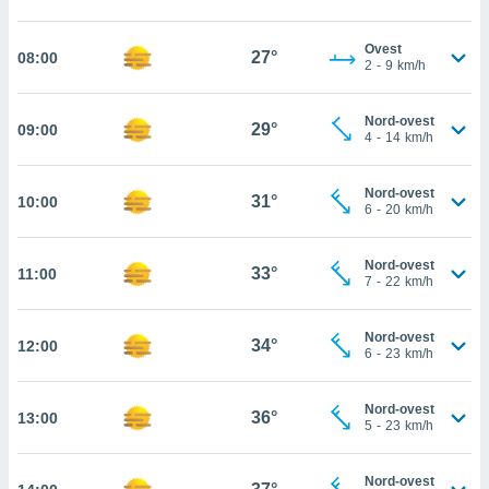
cità
Ovest
27°
08:00
2
-
9
km/h
izzata,
ACCETTA
ulle
E
ioni
CONTINUA
Nord-ovest
29°
09:00
tramite
4
-
14
km/h
e simili,
IMPOSTAZIONI
nte di
Nord-ovest
31°
10:00
6
-
20
km/h
e la
tività per
re a
Nord-ovest
33°
11:00
ontenuti
7
-
22
km/h
ti
 di
Nord-ovest
senza
34°
12:00
6
-
23
km/h
sto.
clic sul
Nord-ovest
 "Accetta
36°
13:00
5
-
23
km/h
a", è
al sito
Nord-ovest