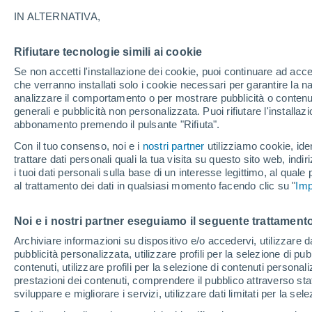
25°
IN ALTERNATIVA,
Rifiutare tecnologie simili ai cookie
Luna calan
Se non accetti l'installazione dei cookie, puoi continuare ad acc
Illuminata:
Temp. percepita 26°
che verranno installati solo i cookie necessari per garantire la n
analizzare il comportamento o per mostrare pubblicità o contenut
generali e pubblicità non personalizzata. Puoi rifiutare l'install
abbonamento premendo il pulsante "Rifiuta".
Ultim'ora.
Luca Lombroso non vede la fine del caldo:
Con il tuo consenso, noi e i
nostri partner
utilizziamo cookie, iden
"Ferragosto 2026 potrebbe entrare nella storia
trattare dati personali quali la tua visita su questo sito web, indiri
Ecco perché."
i tuoi dati personali sulla base di un interesse legittimo, al quale
Il Meteo 1 - 7
Attualità
Mappa della Temperatura
R
al trattamento dei dati in qualsiasi momento facendo clic su "
Imp
Noi e i nostri partner eseguiamo il seguente trattamento
Domani
Lunedì
Oggi
Archiviare informazioni su dispositivo e/o accedervi, utilizzare dati
pubblicità personalizzata, utilizzare profili per la selezione di pu
9 Ago
10 Ago
8 Ago
contenuti, utilizzare profili per la selezione di contenuti personal
prestazioni dei contenuti, comprendere il pubblico attraverso stat
sviluppare e migliorare i servizi, utilizzare dati limitati per la sel
40%
80%