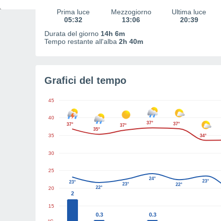
Prima luce
Mezzogiorno
Ultima luce
05:32
13:06
20:39
Durata del giorno
14h 6m
Tempo restante all'alba
2h 40m
Grafici del tempo
45
40
37°
37°
37°
37°
35°
35
34°
30
25
24°
23°
23°
23°
22°
22°
20
2
15
0.3
0.3