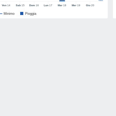
mm
Ven
14
Sab
15
Dom
16
Lun
17
Mar
18
Mer
19
Gio
20
Minimo
Pioggia