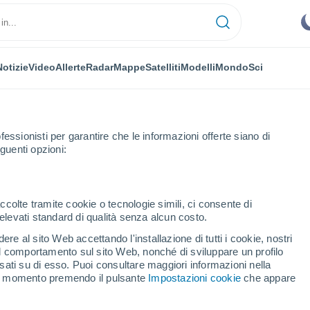
Notizie
Video
Allerte
Radar
Mappe
Satelliti
Modelli
Mondo
Sci
fessionisti per garantire che le informazioni offerte siano di
guenti opzioni:
ccolte tramite cookie o tecnologie simili, ci consente di
n elevati standard di qualità senza alcun costo.
 Veiano
re al sito Web accettando l'installazione di tutti i cookie, nostri
 il comportamento sul sito Web, nonché di sviluppare un profilo
...
asati su di esso. Puoi consultare maggiori informazioni nella
si momento premendo il pulsante
Impostazioni cookie
che appare
Per ora
Cielo sereno nelle prossime ore