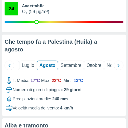
ioni
" o
Accettabile
24
tra
O₃ (59 µg/m³)
sui cookie
o sito
nostri
Che tempo fa a Palestina (Huila) a
mo il
agosto
te
ento dei
Giugno
Luglio
Agosto
Settembre
Ottobre
Novembre
re
ioni su
T. Media:
17°C
Max:
22°C
Min:
13°C
vo e/o
i,
Numero di giorni di pioggia:
29
giorni
 dati
er la
Precipitazioni medie:
240 mm
 della
Velocità media del vento:
4 km/h
à, creare
r la
à
Alba e tramonto
izzata,