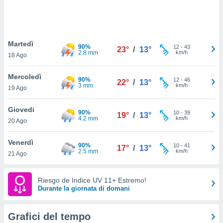
puoi
re ad
 al
ito web
Martedì
et. In
90%
12
-
43
23°
/
13°
2.8 mm
km/h
aso ti
18 Ago
mo che
installati
Mercoledì
90%
12
-
46
22°
/
13°
okie
3 mm
km/h
19 Ago
i per
 la
Giovedi
one nel
90%
10
-
39
19°
/
13°
4.2 mm
km/h
 non
20 Ago
utilizzati
er
Venerdì
90%
10
-
41
17°
/
13°
e il
2.5 mm
km/h
21 Ago
amento o
rare
à o
Riesgo de Indice UV 11+ Estremo!
i
Durante la giornata di domani
zzati,
 potrai
are
Grafici del tempo