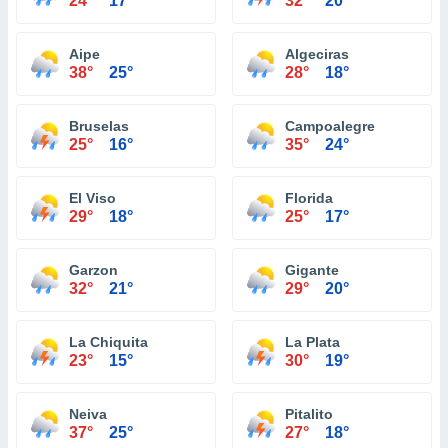
24°
17°
32°
20°
Aipe
Algeciras
38°
25°
28°
18°
Bruselas
Campoalegre
25°
16°
35°
24°
El Viso
Florida
29°
18°
25°
17°
Garzon
Gigante
32°
21°
29°
20°
La Chiquita
La Plata
23°
15°
30°
19°
Neiva
Pitalito
37°
25°
27°
18°