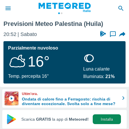
Previsioni Meteo Palestina (Huila)
tiva
rivacy
20:52
Sabato
...
ti di
net
Parzialmente nuvoloso
net)
16°
i
 da
nisti per
Luna calante
 che le
Temp. percepita 16°
Illuminata:
21%
ioni
iano di
È
Ultim'ora.
Ondata di calore fino a Ferragosto: rischia di
 a
diventare eccezionale. Svolta solo a fine mese?
ito Web
do le
opzioni:
Scarica
GRATIS
la app di
Meteored!
Installa
 i