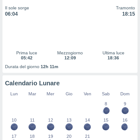
 profili
Il sole sorge
Tramonto
lezione
06:04
18:15
cità
izzata,
fili per
izzazione
nuti,
 profili
Prima luce
Mezzogiorno
Ultima luce
lezione
05:42
12:09
18:36
uti
Durata del giorno
12h 11m
zzati,
 le
ni degli
Calendario Lunare
 misurare
zioni dei
Lun
Mar
Mer
Gio
Ven
Sab
Dom
,
8
9
ere il
so
10
11
12
13
14
15
16
he o la
ione di
enienti
17
18
19
20
21
diverse,