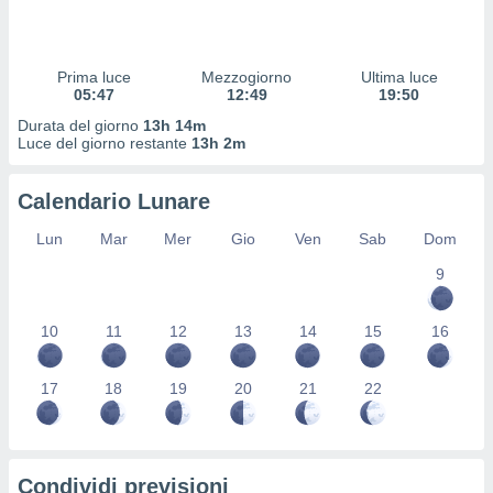
 profili
lezione
cità
izzata,
Prima luce
Mezzogiorno
Ultima luce
fili per
05:47
12:49
19:50
Durata del giorno
13h 14m
izzazione
Luce del giorno restante
13h 2m
nuti,
 profili
Calendario Lunare
lezione
uti
Lun
Mar
Mer
Gio
Ven
Sab
Dom
zzati,
 le
9
ni degli
 misurare
zioni dei
10
11
12
13
14
15
16
,
ere il
17
18
19
20
21
22
so
he o la
ione di
enienti
Condividi previsioni
diverse,