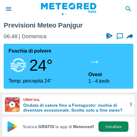
Previsioni Meteo Panjgur
tiva
rivacy
06:48
Domenica
...
ti di
net
Foschia di polvere
net)
24°
i
 da
nisti per
Ovest
 che le
Temp. percepita 24°
1
4 km/h
ioni
iano di
È
Ultim'ora.
Ondata di calore fino a Ferragosto: rischia di
 a
diventare eccezionale. Svolta solo a fine mese?
ito Web
do le
opzioni:
Scarica
GRATIS
la app di
Meteored!
Installare
 i