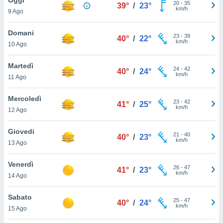
a", è
20
-
35
39°
/
23°
km/h
9 Ago
al sito
ettando
Domani
23
-
39
40°
/
22°
zione di
km/h
10 Ago
okie,
dei nostri
Martedì
24
-
42
che ci
40°
/
24°
km/h
11 Ago
no di
 e
e il
Mercoledì
23
-
42
41°
/
25°
amento
km/h
12 Ago
 Web,
i
Giovedi
21
-
40
re un
40°
/
23°
km/h
13 Ago
pecifico
arti la
Venerdì
à o
26
-
47
41°
/
23°
km/h
i
14 Ago
zzati
 di esso.
Sabato
25
-
47
sultare
40°
/
24°
km/h
15 Ago
oni nella