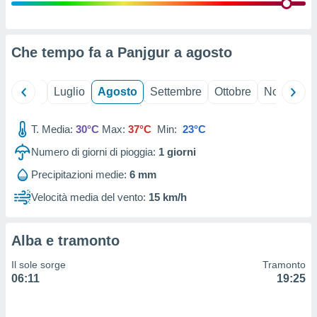
ioni
" o
tra
sui cookie
o sito
Che tempo fa a Panjgur a
agosto
nostri
Giugno
Luglio
Agosto
Settembre
Ottobre
Novembre
mo il
T. Media:
30°C
Max:
37°C
Min:
23°C
te
ento dei
Numero di giorni di pioggia:
1
giorni
Precipitazioni medie:
6 mm
re
ioni su
Velocità media del vento:
15 km/h
vo e/o
i,
 dati
Alba e tramonto
er la
 della
Il sole sorge
Tramonto
à, creare
06:11
19:25
r la
à
izzata,