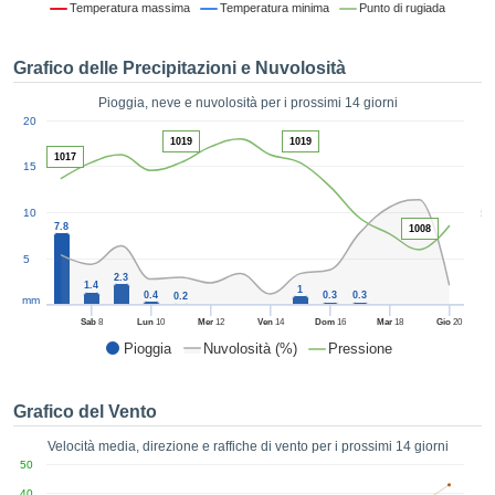
Temperatura massima
Temperatura minima
Punto di rugiada
ie e
edi
tamente
Grafico delle Precipitazioni e Nuvolosità
blicità
Pioggia, neve e nuvolosità per i prossimi 14 giorni
tale
1
20
lizzata,
ACCETTA
1019
1019
 sulle
1017
E
15
azioni
CONTINUA
 tramite
5
10
ie o
7.8
1008
e simili,
IMPOSTAZIONI
ente di
5
iare la
2.3
1.4
1
0.4
0.3
0.3
0.2
tività per
mm
uare a
Sab
8
Lun
10
Mer
12
Ven
14
Dom
16
Mar
18
Gio
20
contenuti
Pioggia
Nuvolosità (%)
Pressione
levati
ard di
à senza
Grafico del Vento
costo.
Velocità media, direzione e raffiche di vento per i prossimi 14 giorni
clic sul
50
 "Accetta
40