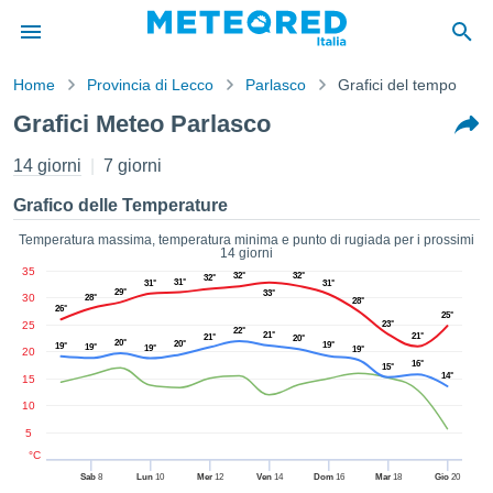
Home
Provincia di Lecco
Parlasco
Grafici del tempo
mativa
Grafici Meteo Parlasco
Privacy
nuti di
14 giorni
7 giorni
eo.net
eo.net)
Grafico delle Temperature
stati
ati da
Temperatura massima, temperatura minima e punto di rugiada per i prossimi
14 giorni
nisti per
35
32°
32°
e che le
32°
31°
31°
31°
29°
33°
30
azioni
28°
28°
26°
25°
siano di
25
23°
22°
21°
21°
21°
20°
tà. È
20°
20°
19°
19°
19°
19°
19°
20
ibile
16°
15°
14°
15
ere a
sito Web
10
ando le
5
 opzioni:
°C
Sab
8
Lun
10
Mer
12
Ven
14
Dom
16
Mar
18
Gio
20
tta i