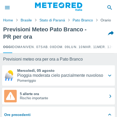
tiva
rivacy
Home
Brasile
Stato di Paraná
Pato Branco
Orario
ti di
net
Previsioni Meteo Pato Branco -
net)
PR per ora
i
 da
nisti per
OGGI
DOMANI
VEN. 07
SAB. 08
DOM. 09
LUN. 10
MAR. 11
MER. 12
GI
 che le
ioni
Previsioni meteo ora per ora a Pato Branco
iano di
È
Mercoledì, 05 agosto
Pioggia moderata cielo parzialmente nuvoloso
 a
Pomeriggio
ito Web
do le
opzioni:
5 allerte ora
Rischio importante
 i
e
Ore precedenti
amente