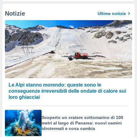
izzata.
utare
zione dei
Notizie
Ultime notizie
 al
ito Web
questo
ento
 il
o
, noi e i
rtner
Le Alpi stanno morendo: queste sono le
mo
conseguenze irreversibili delle ondate di calore sui
loro ghiacciai
tori
o
e simili
viare,
Scoperto un cratere sottomarino di 100
 e
metri al largo di Panarea: nuovi camini
ati
idrotermali e cosa cambia
 quali la