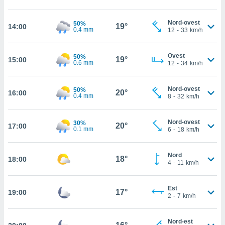
cità
Nord-ovest
50%
19°
14:00
0.4 mm
12
-
33
km/h
izzata,
ACCETTA
ulle
E
ioni
CONTINUA
Ovest
50%
19°
15:00
tramite
0.6 mm
12
-
34
km/h
e simili,
IMPOSTAZIONI
nte di
Nord-ovest
50%
20°
16:00
0.4 mm
8
-
32
km/h
e la
tività per
re a
Nord-ovest
30%
20°
17:00
ontenuti
0.1 mm
6
-
18
km/h
ti
 di
Nord
senza
18°
18:00
4
-
11
km/h
sto.
clic sul
Est
 "Accetta
17°
19:00
2
-
7
km/h
a", è
al sito
Nord-est