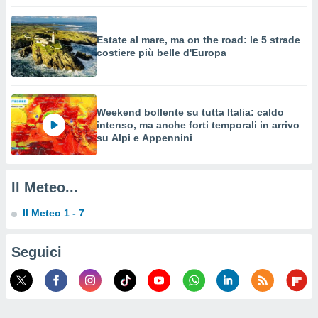
a su
ito web,
IP e
Estate al mare, ma on the road: le 5 strade
tori di
costiere più belle d'Europa
Alcuni
ro
 tuoi dati
 sulla
Weekend bollente su tutta Italia: caldo
un
intenso, ma anche forti temporali in arrivo
e
su Alpi e Appennini
, al quale
rti. Per
puoi
Il Meteo...
il tuo
o o
Il Meteo 1 - 7
l
nto dei
ualsiasi
Seguici
 facendo
ioni
" o
tra
sui cookie