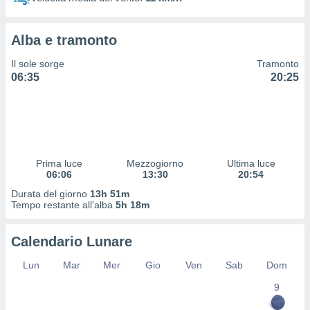
 profili
lezione
cità
Alba e tramonto
izzata,
fili per
Il sole sorge
Tramonto
06:35
20:25
izzazione
nuti,
 profili
lezione
uti
zzati,
Prima luce
Mezzogiorno
Ultima luce
 le
06:06
13:30
20:54
ni degli
 misurare
Durata del giorno
13h 51m
zioni dei
Tempo restante all'alba
5h 18m
,
ere il
Calendario Lunare
so
Lun
Mar
Mer
Gio
Ven
Sab
Dom
he o la
ione di
9
enienti
diverse,