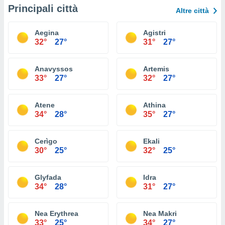
Principali città
Altre città
Aegina
Agistri
32°
27°
31°
27°
Anavyssos
Artemis
33°
27°
32°
27°
Atene
Athina
34°
28°
35°
27°
Cerìgo
Ekali
30°
25°
32°
25°
Glyfada
Idra
34°
28°
31°
27°
Nea Erythrea
Nea Makri
33°
25°
34°
27°