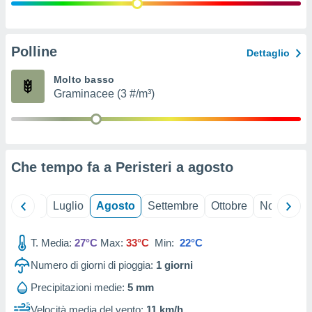
ioni
" o
tra
sui cookie
o sito
Polline
Dettaglio
Molto basso
nostri
Graminacee (3 #/m³)
mo il
te
ento dei
Che tempo fa a Peristeri a
agosto
re
ioni su
vo e/o
Giugno
Luglio
Agosto
Settembre
Ottobre
Novembre
i,
 dati
er la
T. Media:
27°C
Max:
33°C
Min:
22°C
 della
Numero di giorni di pioggia:
1
giorni
à, creare
r la
Precipitazioni medie:
5 mm
à
izzata,
Velocità media del vento:
11 km/h