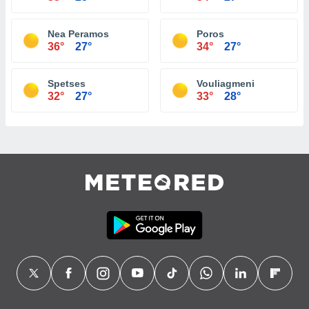
Nea Peramos
Poros
36°
27°
34°
27°
Spetses
Vouliagmeni
32°
27°
33°
28°