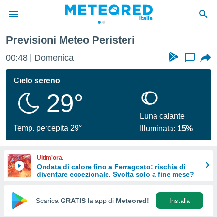
Previsioni Meteo Peristeri
tiva
rivacy
00:48
Domenica
...
ti di
net
Cielo sereno
net)
29°
i
 da
nisti per
Luna calante
 che le
Temp. percepita 29°
Illuminata:
15%
ioni
iano di
È
Ultim'ora.
Ondata di calore fino a Ferragosto: rischia di
 a
diventare eccezionale. Svolta solo a fine mese?
ito Web
do le
opzioni:
Scarica
GRATIS
la app di
Meteored!
Installa
 i