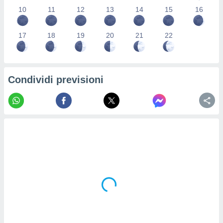
re e
10
11
12
13
14
15
16
e i
tilizzare
17
18
19
20
21
22
ati per la
e dei
.
Condividi previsioni
izzazione
azione
o la
e del
vo,
à e
i
zzati,
one delle
ni dei
 e degli
 ricerche
ico,
di