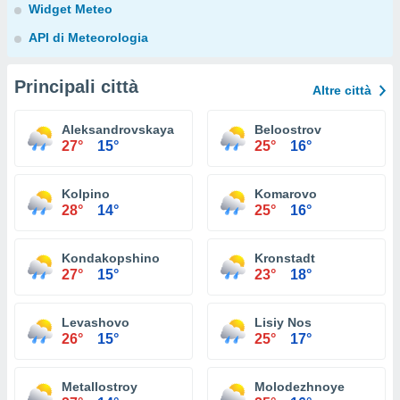
Widget Meteo
API di Meteorologia
Principali città
Altre città
Aleksandrovskaya
Beloostrov
27°
15°
25°
16°
Kolpino
Komarovo
28°
14°
25°
16°
Kondakopshino
Kronstadt
27°
15°
23°
18°
Levashovo
Lisiy Nos
26°
15°
25°
17°
Metallostroy
Molodezhnoye