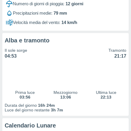
 profili
Numero di giorni di pioggia:
12
giorni
lezione
Precipitazioni medie:
79 mm
cità
izzata,
Velocità media del vento:
14 km/h
fili per
izzazione
Alba e tramonto
nuti,
 profili
Il sole sorge
Tramonto
lezione
04:53
21:17
uti
zzati,
 le
ni degli
 misurare
zioni dei
,
Prima luce
Mezzogiorno
Ultima luce
03:56
13:06
22:13
ere il
Durata del giorno
16h 24m
so
Luce del giorno restante
3h 7m
he o la
ione di
Calendario Lunare
enienti
diverse,