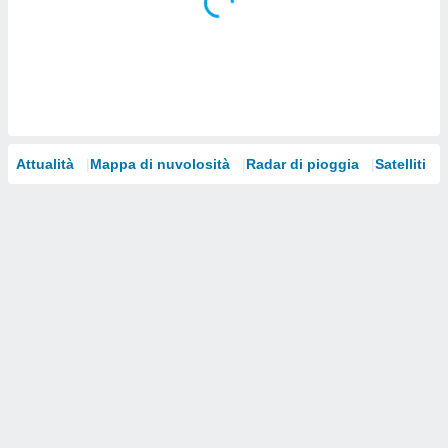
i nostri
artner
Attualità
Mappa di nuvolosità
Radar di pioggia
Satelliti