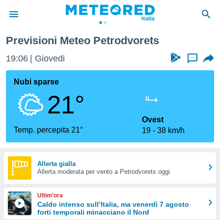
ts
Previsioni Meteo Petrodvorets
tiva
rivacy
19:06
Giovedi
...
ti di
net
Nubi sparse
net)
21°
i
 da
nisti per
Ovest
 che le
Temp. percepita 21°
19
38 km/h
ioni
iano di
È
Allerta gialla
 a
Allerta moderata per vento a Petrodvorets oggi
ito Web
do le
Ultim’ora
opzioni:
Caldo intenso sull’Italia, ma venerdì 7 agosto
forti temporali minacciano il Nord
 i