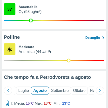
ioni
" o
Accettabile
tra
37
O₃ (93 µg/m³)
sui cookie
o sito
nostri
Polline
Dettaglio
mo il
te
Moderato
ento dei
Artemisia (44 #/m³)
re
ioni su
vo e/o
i,
Che tempo fa a Petrodvorets a
agosto
 dati
er la
 della
Giugno
Luglio
Agosto
Settembre
Ottobre
Novembre
à, creare
r la
à
T. Media:
15°C
Max:
18°C
Min:
13°C
izzata,