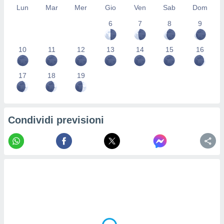
Lun
Mar
Mer
Gio
Ven
Sab
Dom
re e
e i
6
7
8
9
tilizzare
ati per la
e dei
10
11
12
13
14
15
16
.
17
18
19
izzazione
azione
o la
Condividi previsioni
e del
vo,
à e
i
zzati,
one delle
ni dei
 e degli
 ricerche
ico,
di