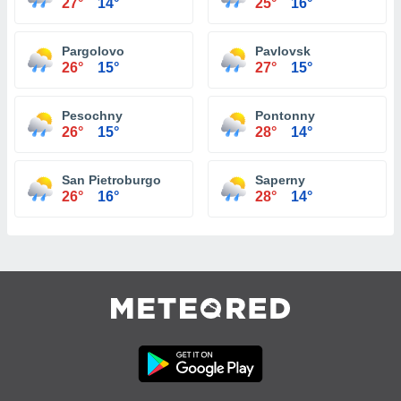
27°
14°
25°
16°
Pargolovo
Pavlovsk
26°
15°
27°
15°
Pesochny
Pontonny
26°
15°
28°
14°
San Pietroburgo
Saperny
26°
16°
28°
14°