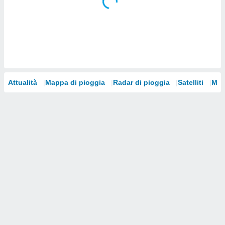
i nostri
artner
Attualità
Mappa di pioggia
Radar di pioggia
Satelliti
Mod