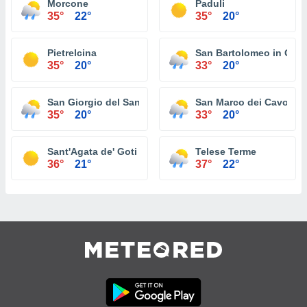
Morcone
Paduli
35°
22°
35°
20°
Pietrelcina
San Bartolomeo in Gal
35°
20°
33°
20°
San Giorgio del Sannio
San Marco dei Cavoti
35°
20°
33°
20°
Sant'Agata de' Goti
Telese Terme
36°
21°
37°
22°