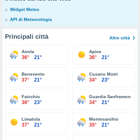
Widget Meteo
API di Meteorologia
Principali città
Altre città
Airola
Apice
36°
21°
36°
21°
Benevento
Cusano Mutri
37°
21°
34°
23°
Faicchio
Guardia Sanframondi
36°
23°
34°
21°
Limatola
Montesarchio
37°
21°
35°
21°