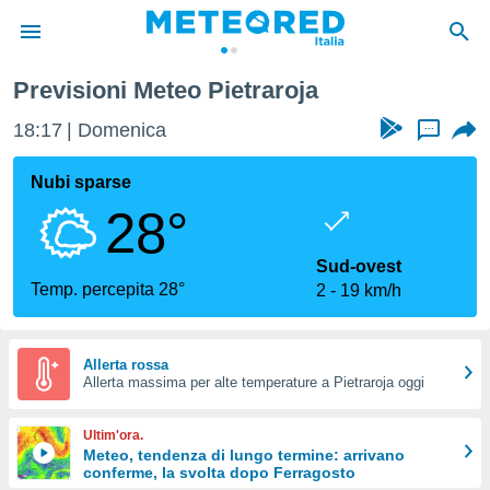
Previsioni Meteo Pietraroja
tiva
rivacy
18:17
Domenica
...
ti di
net
Nubi sparse
net)
28°
i
 da
nisti per
Sud-ovest
 che le
Temp. percepita 28°
2
19 km/h
ioni
iano di
È
Allerta rossa
 a
Allerta massima per alte temperature a Pietraroja oggi
ito Web
do le
Ultim'ora.
opzioni:
Meteo, tendenza di lungo termine: arrivano
conferme, la svolta dopo Ferragosto
 i