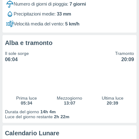
 profili
Numero di giorni di pioggia:
7
giorni
lezione
Precipitazioni medie:
33 mm
cità
izzata,
Velocità media del vento:
5 km/h
fili per
izzazione
Alba e tramonto
nuti,
 profili
Il sole sorge
Tramonto
lezione
06:04
20:09
uti
zzati,
 le
ni degli
 misurare
zioni dei
,
Prima luce
Mezzogiorno
Ultima luce
05:34
13:07
20:39
ere il
Durata del giorno
14h 4m
so
Luce del giorno restante
2h 22m
he o la
ione di
Calendario Lunare
enienti
diverse,