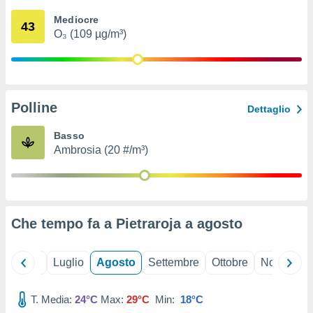
ioni
" o
Mediocre
tra
43
O₃ (109 µg/m³)
sui cookie
o sito
nostri
Polline
Dettaglio
mo il
te
Basso
ento dei
Ambrosia (20 #/m³)
re
ioni su
vo e/o
i,
Che tempo fa a Pietraroja a
agosto
 dati
er la
 della
Giugno
Luglio
Agosto
Settembre
Ottobre
Novembre
à, creare
r la
à
T. Media:
24°C
Max:
29°C
Min:
18°C
izzata,