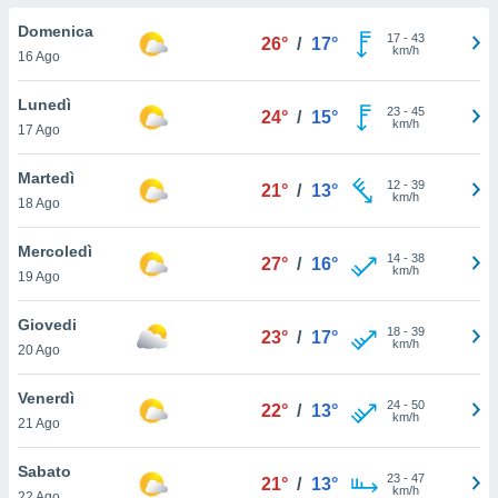
a", è
Domenica
17
-
43
26°
/
17°
al sito
km/h
16 Ago
ettando
zione di
Lunedì
23
-
45
okie,
24°
/
15°
km/h
17 Ago
dei nostri
che ci
no di
Martedì
12
-
39
21°
/
13°
 e
km/h
18 Ago
e il
amento
Mercoledì
14
-
38
 Web,
27°
/
16°
km/h
19 Ago
i
re un
Giovedi
pecifico
18
-
39
23°
/
17°
km/h
arti la
20 Ago
à o
i
Venerdì
24
-
50
zzati
22°
/
13°
km/h
21 Ago
 di esso.
sultare
Sabato
23
-
47
21°
/
13°
km/h
oni nella
22 Ago