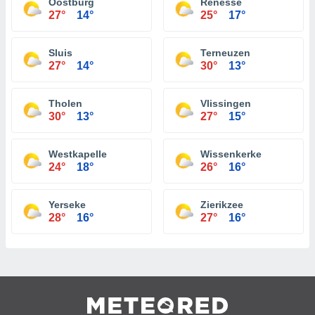
Oostburg
Renesse
27°
14°
25°
17°
Sluis
Terneuzen
27°
14°
30°
13°
Tholen
Vlissingen
30°
13°
27°
15°
Westkapelle
Wissenkerke
24°
18°
26°
16°
Yerseke
Zierikzee
28°
16°
27°
16°