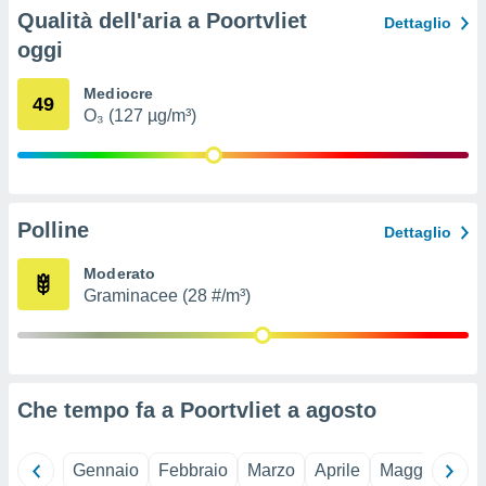
ioni
Qualità dell'aria a Poortvliet
Dettaglio
e
à non
oggi
izzata.
utare
Mediocre
49
zione dei
O₃ (127 µg/m³)
 al
ito Web
questo
ento
Polline
 il
Dettaglio
Moderato
Graminacee (28 #/m³)
o
, noi e i
rtner
mo
Che tempo fa a Poortvliet a
agosto
tori
o
e simili
viare,
Gennaio
Febbraio
Marzo
Aprile
Maggio
Giu