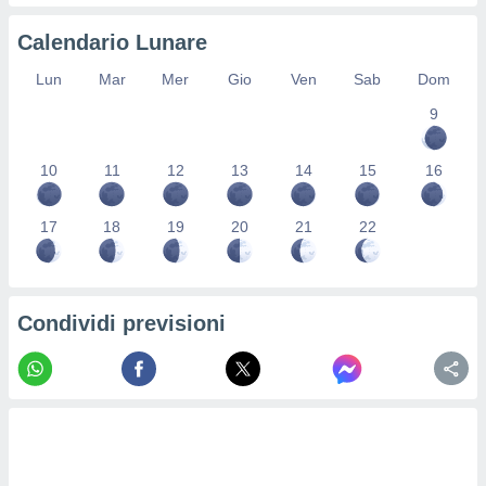
ioni
" o
tra
Calendario Lunare
sui cookie
o sito
Lun
Mar
Mer
Gio
Ven
Sab
Dom
9
nostri
10
11
12
13
14
15
16
mo il
te
ento dei
17
18
19
20
21
22
re
ioni su
vo e/o
Condividi previsioni
i,
 dati
er la
 della
à, creare
r la
à
izzata,