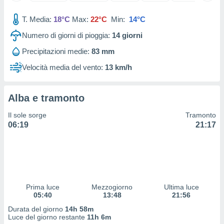
 e
ati
T. Media:
18°C
Max:
22°C
Min:
14°C
 quali la
a su
Numero di giorni di pioggia:
14
giorni
ito web,
IP e
Precipitazioni medie:
83 mm
tori di
Velocità media del vento:
13 km/h
Alcuni
ro
Alba e tramonto
 tuoi dati
 sulla
Il sole sorge
Tramonto
un
06:19
21:17
e
, al quale
rti. Per
puoi
il tuo
o o
l
Prima luce
Mezzogiorno
Ultima luce
nto dei
05:40
13:48
21:56
ualsiasi
Durata del giorno
14h 58m
 facendo
Luce del giorno restante
11h 6m