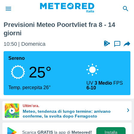
ana
Previsioni Meteo Poortvliet fra 8 - 14
tiva
giorni
rivacy
ti di
10:50
Domenica
...
net
net)
Sereno
i
 da
25°
nisti per
 che le
ioni
UV
3 Medio
FPS
Temp. percepita 26°
iano di
6-10
È
 a
Ultim'ora.
ito Web
Meteo, tendenza di lungo termine: arrivano
do le
conferme, la svolta dopo Ferragosto
opzioni:
Scarica
GRATIS
la app di
Meteored!
Installa
 i