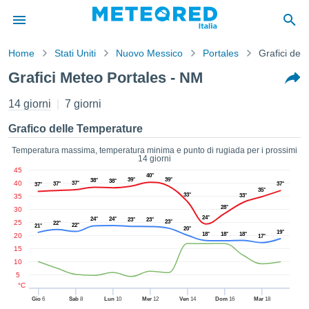
Home
Stati Uniti
Nuovo Messico
Portales
Grafici del
mativa
Grafici Meteo Portales - NM
Privacy
nuti di
14 giorni
7 giorni
eo.net
eo.net)
Grafico delle Temperature
stati
ati da
Temperatura massima, temperatura minima e punto di rugiada per i prossimi
14 giorni
nisti per
45
e che le
40°
39°
39°
38°
38°
40
37°
37°
37°
37°
azioni
35°
33°
35
33°
siano di
28°
30
tà. È
24°
24°
24°
23°
23°
25
23°
22°
22°
ibile
21°
20°
19°
18°
18°
18°
20
17°
ere a
15
sito Web
10
ando le
5
 opzioni:
°C
Gio
6
Sab
8
Lun
10
Mer
12
Ven
14
Dom
16
Mar
18
tta i