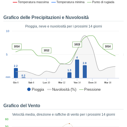
Temperatura massima
Temperatura minima
Punto di rugiada
ie e
edi
tamente
Grafico delle Precipitazioni e Nuvolosità
blicità
Pioggia, neve e nuvolosità per i prossimi 14 giorni
tale
1
10
lizzata,
ACCETTA
 sulle
E
azioni
1015
1014
1014
CONTINUA
 tramite
1012
5
5
ie o
4
e simili,
IMPOSTAZIONI
2.8
ente di
2.2
1.3
iare la
0.2
tività per
mm
uare a
Gio
6
Sab
8
Lun
10
Mer
12
Ven
14
Dom
16
Mar
18
contenuti
Pioggia
Nuvolosità (%)
Pressione
levati
ard di
à senza
Grafico del Vento
costo.
Velocità media, direzione e raffiche di vento per i prossimi 14 giorni
clic sul
60
 "Accetta
50