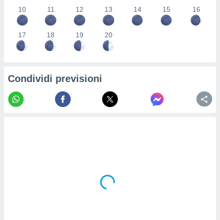
re e
10
11
12
13
14
15
16
e i
tilizzare
17
18
19
20
ati per la
e dei
.
Condividi previsioni
izzazione
azione
o la
e del
vo,
à e
i
zzati,
one delle
ni dei
 e degli
 ricerche
ico,
di