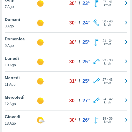
a", è
27
-
41
30°
/
23°
km/h
7 Ago
al sito
ettando
Domani
30
-
46
30°
/
24°
zione di
km/h
8 Ago
okie,
dei nostri
Domenica
21
-
34
che ci
30°
/
25°
km/h
9 Ago
no di
 e
e il
Lunedì
23
-
38
30°
/
25°
amento
km/h
10 Ago
 Web,
i
Martedì
27
-
43
re un
31°
/
25°
km/h
11 Ago
pecifico
arti la
Mercoledì
à o
24
-
42
30°
/
27°
km/h
i
12 Ago
zzati
 di esso.
Giovedi
19
-
36
sultare
30°
/
26°
km/h
13 Ago
oni nella