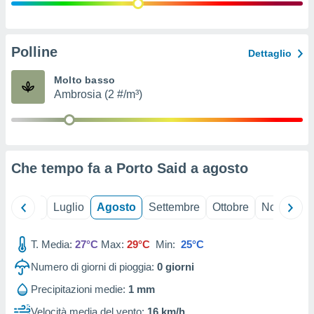
ioni
" o
tra
sui cookie
o sito
Polline
Dettaglio
Molto basso
nostri
Ambrosia (2 #/m³)
mo il
te
ento dei
Che tempo fa a Porto Said a
agosto
re
ioni su
vo e/o
Giugno
Luglio
Agosto
Settembre
Ottobre
Novembre
i,
 dati
er la
T. Media:
27°C
Max:
29°C
Min:
25°C
 della
Numero di giorni di pioggia:
0
giorni
à, creare
r la
Precipitazioni medie:
1 mm
à
izzata,
Velocità media del vento:
16 km/h