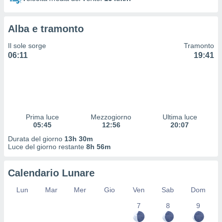
 profili
lezione
cità
Alba e tramonto
izzata,
fili per
Il sole sorge
Tramonto
06:11
19:41
izzazione
nuti,
 profili
lezione
uti
zzati,
Prima luce
Mezzogiorno
Ultima luce
 le
05:45
12:56
20:07
ni degli
 misurare
Durata del giorno
13h 30m
zioni dei
Luce del giorno restante
8h 56m
,
ere il
Calendario Lunare
so
Lun
Mar
Mer
Gio
Ven
Sab
Dom
he o la
ione di
7
8
9
enienti
diverse,