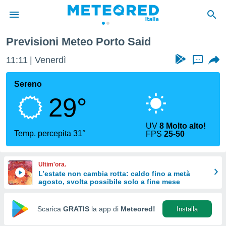
Previsioni Meteo Porto Said
tiva
rivacy
11:11
Venerdì
...
ti di
net
Sereno
net)
29°
i
 da
nisti per
UV
8 Molto alto!
 che le
Temp. percepita 31°
FPS
25-50
ioni
iano di
È
Ultim'ora.
L’estate non cambia rotta: caldo fino a metà
 a
agosto, svolta possibile solo a fine mese
ito Web
do le
opzioni:
Scarica
GRATIS
la app di
Meteored!
Installa
 i