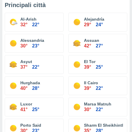
Principali città
Al-Arish
Alejandría
32°
22°
29°
24°
Alessandria
Assuan
30°
23°
42°
27°
Asyut
El Tor
37°
22°
39°
25°
Hurghada
Il Cairo
40°
28°
39°
22°
Luxor
Marsa Matruh
41°
25°
30°
22°
Porto Said
Sharm El Sheikhintl
30°
23°
35°
28°