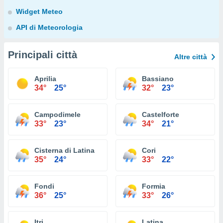
Widget Meteo
API di Meteorologia
Principali città
Altre città
Aprilia
Bassiano
34°
25°
32°
23°
Campodimele
Castelforte
33°
23°
34°
21°
Cisterna di Latina
Cori
35°
24°
33°
22°
Fondi
Formia
36°
25°
33°
26°
Itri
Latina