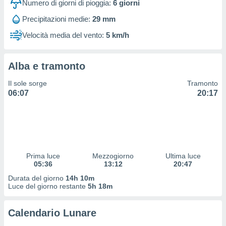
Numero di giorni di pioggia:
6
giorni
 profili
lezione
Precipitazioni medie:
29 mm
cità
izzata,
Velocità media del vento:
5 km/h
fili per
izzazione
Alba e tramonto
nuti,
 profili
Il sole sorge
Tramonto
lezione
06:07
20:17
uti
zzati,
 le
ni degli
 misurare
zioni dei
Prima luce
Mezzogiorno
Ultima luce
,
05:36
13:12
20:47
ere il
Durata del giorno
14h 10m
Luce del giorno restante
5h 18m
so
he o la
ione di
Calendario Lunare
enienti
diverse,