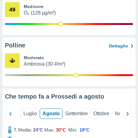
ioni
" o
Mediocre
49
tra
O₃ (128 µg/m³)
sui cookie
o sito
nostri
Polline
Dettaglio
mo il
te
Moderato
ento dei
Ambrosia (30 #/m³)
re
ioni su
vo e/o
i,
Che tempo fa a Prossedi a
agosto
 dati
er la
 della
Giugno
Luglio
Agosto
Settembre
Ottobre
Novembre
à, creare
r la
à
T. Media:
24°C
Max:
30°C
Min:
18°C
izzata,