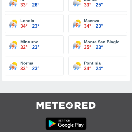
33°
26°
33°
25°
Lenola
Maenza
34°
23°
34°
23°
Minturno
Monte San Biagio
32°
23°
35°
23°
Norma
Pontinia
33°
23°
34°
24°