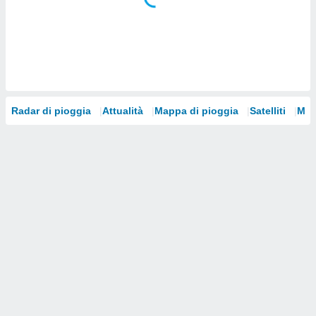
i nostri
artner
Radar di pioggia
Attualità
Mappa di pioggia
Satelliti
Mod