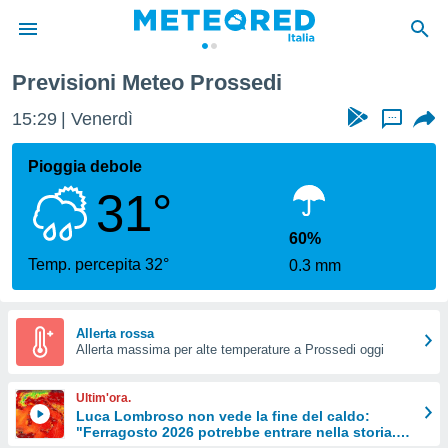
Previsioni Meteo Prossedi
tiva
rivacy
15:29
Venerdì
...
ti di
net
Pioggia debole
net)
31°
i
 da
nisti per
60%
 che le
Temp. percepita 32°
0.3 mm
ioni
iano di
È
Allerta rossa
 a
Allerta massima per alte temperature a Prossedi oggi
ito Web
do le
Ultim'ora.
opzioni:
Luca Lombroso non vede la fine del caldo:
"Ferragosto 2026 potrebbe entrare nella storia.
 i