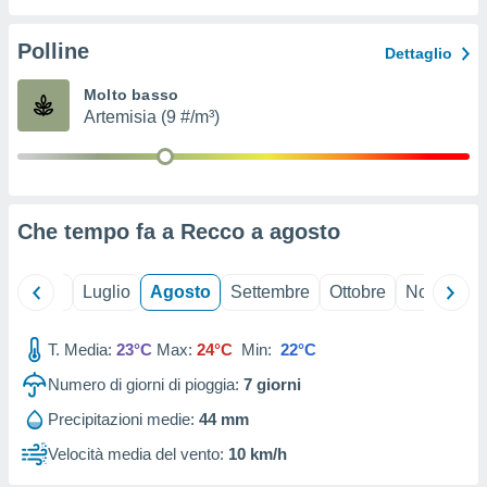
ioni
" o
tra
Polline
Dettaglio
sui cookie
o sito
Molto basso
Artemisia (9 #/m³)
nostri
mo il
te
ento dei
Che tempo fa a Recco a
agosto
re
ioni su
Giugno
Luglio
Agosto
Settembre
Ottobre
Novembre
vo e/o
i,
T. Media:
23°C
Max:
24°C
Min:
22°C
 dati
er la
Numero di giorni di pioggia:
7
giorni
 della
à, creare
Precipitazioni medie:
44 mm
r la
Velocità media del vento:
10 km/h
à
izzata,