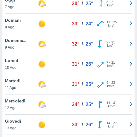
a", è
8
-
21
30°
/
25°
km/h
7 Ago
al sito
ettando
Domani
13
-
25
33°
/
24°
zione di
km/h
8 Ago
okie,
dei nostri
Domenica
9
-
21
che ci
32°
/
25°
km/h
9 Ago
no di
 e
e il
Lunedì
7
-
21
31°
/
26°
amento
km/h
10 Ago
 Web,
i
Martedì
9
-
23
re un
31°
/
25°
km/h
11 Ago
pecifico
arti la
Mercoledì
à o
14
-
31
34°
/
25°
km/h
i
12 Ago
zzati
 di esso.
Giovedi
14
-
27
sultare
33°
/
26°
km/h
13 Ago
oni nella