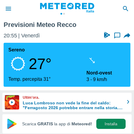
Previsioni Meteo Recco
tiva
rivacy
20:55
Venerdì
...
ti di
net
Sereno
net)
27°
i
 da
nisti per
Nord-ovest
 che le
Temp. percepita 31°
3
9 km/h
ioni
iano di
È
Ultim'ora.
Luca Lombroso non vede la fine del caldo:
 a
"Ferragosto 2026 potrebbe entrare nella storia.
ito Web
Ecco perché."
do le
opzioni:
Scarica
GRATIS
la app di
Meteored!
Installa
 i