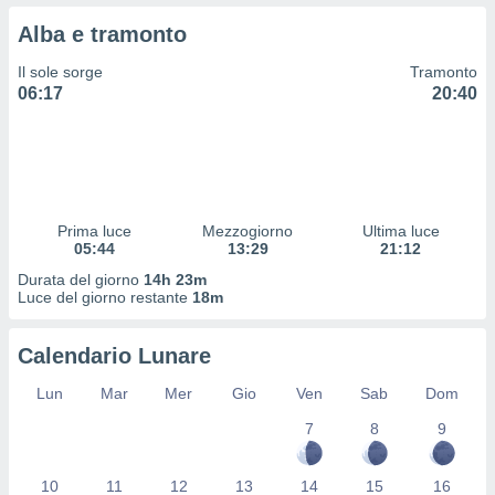
 profili
Alba e tramonto
lezione
cità
Il sole sorge
Tramonto
izzata,
06:17
20:40
fili per
izzazione
nuti,
 profili
lezione
uti
Prima luce
Mezzogiorno
Ultima luce
zzati,
05:44
13:29
21:12
 le
Durata del giorno
14h 23m
ni degli
Luce del giorno restante
18m
 misurare
zioni dei
,
Calendario Lunare
ere il
Lun
Mar
Mer
Gio
Ven
Sab
Dom
so
7
8
9
he o la
ione di
enienti
10
11
12
13
14
15
16
diverse,