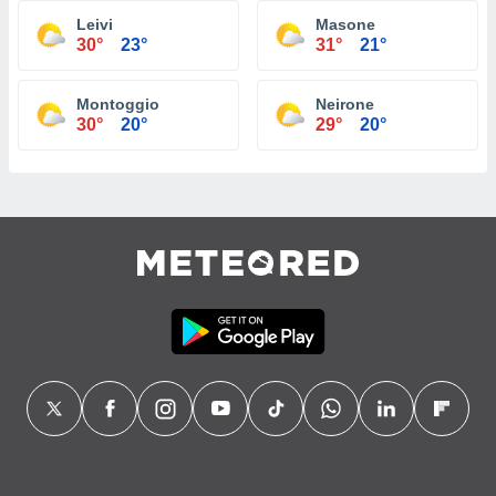
Leivi
Masone
30°
23°
31°
21°
Montoggio
Neirone
30°
20°
29°
20°