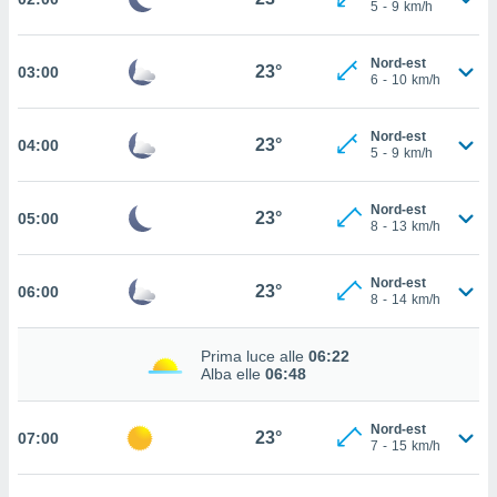
5
-
9
km/h
cità
Nord-est
izzata,
23°
03:00
ACCETTA
6
-
10
km/h
ulle
E
ioni
CONTINUA
tramite
Nord-est
23°
04:00
5
-
9
km/h
e simili,
IMPOSTAZIONI
nte di
Nord-est
23°
e la
05:00
8
-
13
km/h
tività per
re a
ontenuti
Nord-est
23°
06:00
8
-
14
km/h
ti
 di
senza
Prima luce alle
06:22
sto.
Alba elle
06:48
clic sul
 "Accetta
Nord-est
23°
07:00
a", è
7
-
15
km/h
al sito