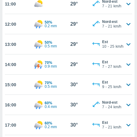
Nord-est
29°
11:00
 in
7
-
21
km/h
o
Nord-est
 il
50%
29°
12:00
0.2 mm
7
-
21
km/h
azioni
kie
Est
50%
29°
13:00
re
0.5 mm
10
-
25
km/h
le a piè
 del
Est
to web.
70%
29°
14:00
0.9 mm
7
-
27
km/h
ATIVA,
Est
70%
30°
15:00
0.5 mm
9
-
25
km/h
e
gie
Nord-est
60%
i cookie
30°
16:00
0.4 mm
7
-
24
km/h
ccetti
zione dei
Est
60%
puoi
30°
17:00
0.2 mm
7
-
21
km/h
re ad
 al