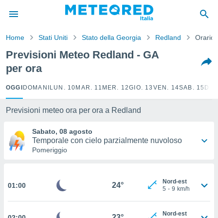
tiva
rivacy
Home
Stati Uniti
Stato della Georgia
Redland
Orario
ti di
net
Previsioni Meteo Redland - GA
net)
per ora
i
 da
nisti per
OGGI
DOMANI
LUN. 10
MAR. 11
MER. 12
GIO. 13
VEN. 14
SAB. 15
DOM
 che le
ioni
Previsioni meteo ora per ora a Redland
iano di
È
Sabato, 08 agosto
Temporale con cielo parzialmente nuvoloso
 a
Pomeriggio
ito Web
do le
opzioni:
Nord-est
24°
01:00
5
-
9
km/h
 i
e
Nord-est
23°
amente
02:00