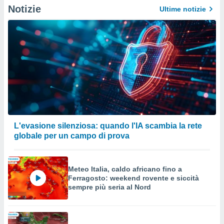
o sito
Notizie
Ultime notizie
nostri
mo il
te
ento dei
re
ioni su
vo e/o
i,
L'evasione silenziosa: quando l'IA scambia la rete
 dati
globale per un campo di prova
er la
 della
à, creare
Meteo Italia, caldo africano fino a
r la
Ferragosto: weekend rovente e siccità
à
sempre più seria al Nord
izzata,
 profili
lezione
cità