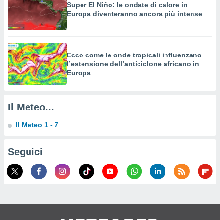
izzata,
Super El Niño: le ondate di calore in
Europa diventeranno ancora più intense
fili per
izzazione
nuti,
 profili
Ecco come le onde tropicali influenzano
lezione
l’estensione dell’anticiclone africano in
uti
Europa
zzati,
 le
ni degli
Il Meteo...
 misurare
zioni dei
Il Meteo 1 - 7
,
ere il
Seguici
so
he o la
ione di
enienti
diverse,
re e
e i
tilizzare