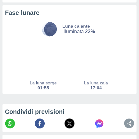
a su
ito web,
Fase lunare
IP e
tori di
Alcuni
Luna calante
Illuminata
22%
ro
 tuoi dati
 sulla
un
e
, al quale
rti. Per
puoi
La luna sorge
La luna cala
il tuo
01:55
17:04
o o
l
nto dei
ualsiasi
Condividi previsioni
 facendo
ioni
" o
tra
sui cookie